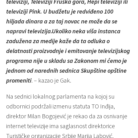
televiziji, Televiziji Fruška gora, Hepi televiziji ili
televiziji Pink. U budžetu je redviđeno 100
hiljada dinara a za taj novac ne može da se
napravi televizija.Ukoliko neka viša instanca
zadužena za medije kaže da ta odluka o
delatnosti proizvodnje i emitovanje televizijskog
programa nije u skladu sa Zakonom mi ćemo je
jednom od narednih sednica Skupštine opštine
promeniti
. – kazao je Gak.
Na sednici lokalnog parlamenta na kojoj su
odbornici podržali izmenu statuta TO Inđija,
direktor Milan Bogojević je rekao da za osnivanje
internet televizije ima saglasnost direktorice
Turističke organizacije Srbije Marija Labović.