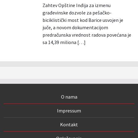
Zahtev Opštine Inđija za izmenu
građevinske dozvole za pešačko-
biciklistički most kod Barice usvojen je
juče, a novom dokumentacijom
predračunska vrednost radova povećana je
sa 14,39 miliona […]
O nama
Impressum
Kontakt