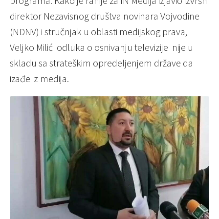
programa. Kako je ranije za IN Medija izjavio izvršni
direktor Nezavisnog društva novinara Vojvodine
(NDNV) i stručnjak u oblasti medijskog prava,
Veljko Milić odluka o osnivanju televizije nije u
skladu sa strateškim opredeljenjem države da
izađe iz medija.