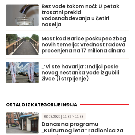
Bez vode tokom noći: U petak
trosatni prekid
vodosnabdevanja u četiri
naselja
Most kod Barice poskupeo zbog
novih temelja: Vrednost radova
procenjena na 17 miliona dinara
„‘Vi ste havarija’: Inđijci posle
novog nestanka vode izgubili
živce (i strpljenje)
OSTALO IZ KATEGORIJE INĐIJA
08.08.2026 | 11:32 > 11:33
Danas na programu
„Kulturnog leta“ radionica za