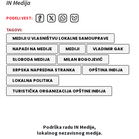
IN Medija
PODELI VEST:
TAGOVI:
MEDIJI U VLASNIŠTVU LOKALNE SAMOUPRAVE
NAPADI NA MEDIJE
MEDIJI
VLADIMIR GAK
SLOBODA MEDIJA
MILAN BOGOJEVIĆ
SRPSKA NAPREDNA STRANKA
OPŠTINA INĐIJA
LOKALNA POLITIKA
TURISTIČKA ORGANIZACIJA OPŠTINE INĐIJA
Podrška radu IN Medije,
lokalnog nezavisnog medija.