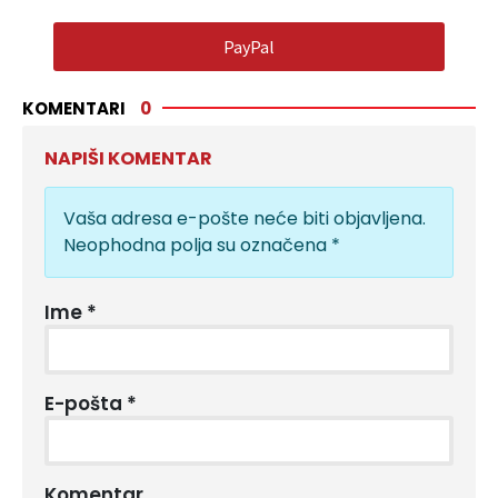
PayPal
KOMENTARI
0
NAPIŠI KOMENTAR
Vaša adresa e-pošte neće biti objavljena.
Neophodna polja su označena
*
Ime
*
E-pošta
*
Komentar