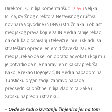
Direktor TO Inđija komentarišući
izjavu
Veljka
Milića, izvršnog direktora Nezavisnog društva
novinara Vojvodine (NDNV) i stručnjaka u oblasti
medijskog prava koji je za IN Medija ranije rekao
da odluka o osnivanju televizije nije u skladu sa
strateškim opredeljenjem države da izađe iz
medija, rekao da se i on obratio advokatu koji mu
je potvrdio da nije napravljen nikakav prekršaj.
Kako je rekao Bogojević, IN Medija napadom na
Turističku organizaciju zapravo napada
predsednika opštine Inđija Vladimira Gaka i
Srpsku naprednu stranku.
–
Ovde se radi o izvrtanju činjenica jer na tom