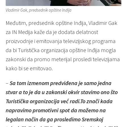
Vladimir Gak, predsednik opštine Inđija
Međutim, predsednik opštine Inđija, Vladimir Gak
za IN Medija kaže da je dodata delatnost
proizvodnje i emitovanja televizijskog programa
da bi Turistička organizacija opštine Inđija mogla
zakonski da promo meterijal prosledi televizijama
kako bi se emitovao.
–
Sa tom izmenom predviđena je samo jedna
stvar a to je da u zakonski okvir stavimo ono što
Turistička organizacija već radi.To znači kada
napravimo promotivni spot da možemo na
legalan način da ga prosledimo Sremskoj