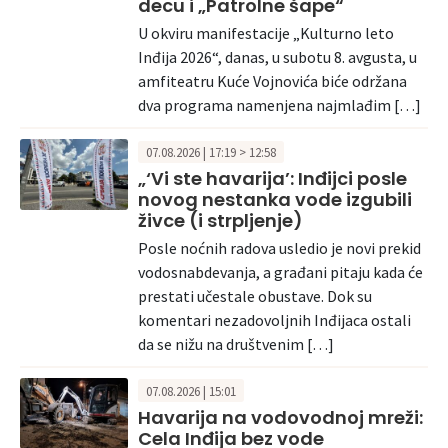
decu i „Patrolne šape“
U okviru manifestacije „Kulturno leto
Inđija 2026“, danas, u subotu 8. avgusta, u
amfiteatru Kuće Vojnovića biće održana
dva programa namenjena najmlađim […]
07.08.2026 | 17:19 > 12:58
„‘Vi ste havarija’: Inđijci posle
novog nestanka vode izgubili
živce (i strpljenje)
Posle noćnih radova usledio je novi prekid
vodosnabdevanja, a građani pitaju kada će
prestati učestale obustave. Dok su
komentari nezadovoljnih Inđijaca ostali
da se nižu na društvenim […]
07.08.2026 | 15:01
Havarija na vodovodnoj mreži:
Cela Inđija bez vode