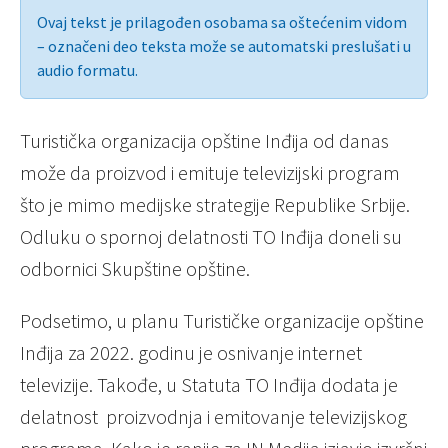
Ovaj tekst je prilagođen osobama sa oštećenim vidom
– označeni deo teksta može se automatski preslušati u
audio formatu.
Turistička organizacija opštine Inđija od danas
može da proizvod i emituje televizijski program
što je mimo medijske strategije Republike Srbije.
Odluku o spornoj delatnosti TO Inđija doneli su
odbornici Skupštine opštine.
Podsetimo, u planu Turističke organizacije opštine
Inđija za 2022. godinu je osnivanje internet
televizije. Takođe, u Statuta TO Inđija dodata je
delatnost proizvodnja i emitovanje televizijskog