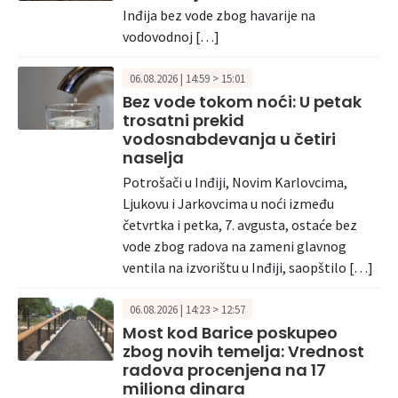
Inđija bez vode zbog havarije na
vodovodnoj […]
06.08.2026 | 14:59 > 15:01
Bez vode tokom noći: U petak
trosatni prekid
vodosnabdevanja u četiri
naselja
Potrošači u Inđiji, Novim Karlovcima,
Ljukovu i Jarkovcima u noći između
četvrtka i petka, 7. avgusta, ostaće bez
vode zbog radova na zameni glavnog
ventila na izvorištu u Inđiji, saopštilo […]
06.08.2026 | 14:23 > 12:57
Most kod Barice poskupeo
zbog novih temelja: Vrednost
radova procenjena na 17
miliona dinara