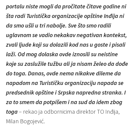
portalu niste mogli da pročitate čitave godine ni
šta radi Turistička organizacije opštine Inđija ni
da smo ušli u tri nabolje. Sve što smo radili
uglavnom se vadio nekakav negativan kontekst,
zvali ljude koji su dolazili kod nas u goste i pisali
laži. Od mog dolaska ovde iznosili su neistine
koje su zaslužile tužbu ali ja nisam želeo da dođe
do toga. Danas, ovde nema nikakve dileme da
napadom na Turističku organizaciju napada se
predsednik opštine i Srpska napredna stranka. I
za to smem da potpišem i na sud da idem zbog
toga
– rekao ja odbornicima direktor TO Inđija,
Milan Bogojević.