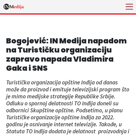
Bogojević: IN Medija napadom
na Turističku organizaciju
zapravo napada Vladimira
Gaka i SNS
Turistička organizacija opštine Inđija od danas
može da proizvod i emituje televizijski program što
je mimo medijske strategije Republike Srbije.
Odluku o spornoj delatnosti TO Inđija doneli su
odbornici Skupštine opštine. Podsetimo, u planu
Turističke organizacije opštine Inđija za 2022.
godinu je osnivanje internet televizije. Takođe, u
Statuta TO Inđija dodata je delatnost proizvodnja i