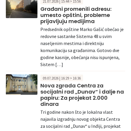
21.07.2026 | 15:44 > 15:56
Građani promenili adresu:
umesto opštini, probleme
prijavljuju medijima
Predsednik opštine Marko Gašić obećao je
redovne sastanke Sistema 48 u svim
naseljenim mestima i direktniju
komunikaciju sa građanima. Gotovo dve
godine kasnije, obećanja nisu ispunjena,
Sistem […]
09.07.2026 | 16:29 > 16:36
Nova zgrada Centra za
socijalni rad „Dunav“ i dalje na
papiru: Za projekat 2.000
dinara
Tri godine nakon što je lokalna vlast
najavila izgradnju novog objekta Centra
za socijalni rad „Dunav“ u Inđiji, projekat