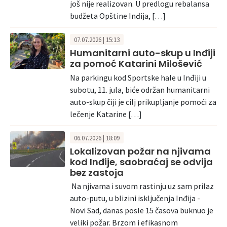
još nije realizovan. U predlogu rebalansa
budžeta Opštine Inđija, […]
07.07.2026 | 15:13
Humanitarni auto-skup u Inđiji
za pomoć Katarini Milošević
Na parkingu kod Sportske hale u Inđiji u
subotu, 11. jula, biće održan humanitarni
auto-skup čiji je cilj prikupljanje pomoći za
lečenje Katarine […]
06.07.2026 | 18:09
Lokalizovan požar na njivama
kod Inđije, saobraćaj se odvija
bez zastoja
Na njivama i suvom rastinju uz sam prilaz
auto-putu, u blizini isključenja Inđija -
Novi Sad, danas posle 15 časova buknuo je
veliki požar. Brzom i efikasnom