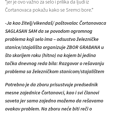
“jer je ovo važno za selo i prilika da ljudi iz
Čortanovaca pokažu kako se Sremci bore.”
-Ja kao žitelj/vikendaš/ poštovalac Čortanovaca
SAGLASAN SAM da se povodom ogromnog
problema koji selo ima – odsustvo železničke
stanice/stajališta organizuje ZBOR GRAĐANA u
što skorijem roku (hitno) na kojem bi jedina
tačka dnevnog reda bila: Razgovor o rešavanju
problema sa železničkom stanicom/stajalištem
Potrebno je da zboru prisustvuje predsednik
mesne zajednice Čortanovci, kao i svi članovi
saveta jer samo zajedno možemo da rešavamo
ovakav problem. Na zboru neće biti reči o