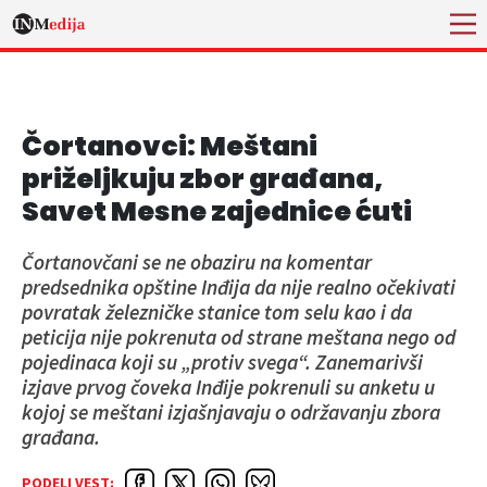
Čortanovci: Meštani
priželjkuju zbor građana,
Savet Mesne zajednice ćuti
Čortanovčani se ne obaziru na komentar
predsednika opštine Inđija da nije realno očekivati
povratak železničke stanice tom selu kao i da
peticija nije pokrenuta od strane meštana nego od
pojedinaca koji su „protiv svega“. Zanemarivši
izjave prvog čoveka Inđije pokrenuli su anketu u
kojoj se meštani izjašnjavaju o održavanju zbora
građana.
PODELI VEST: