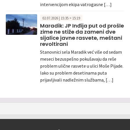
intervencijom ekipa vatrogasne […]
02.07.2026 | 15:35 > 15:19
Maradik: JP Inđija put od prošle
zime ne stiže da zameni dve
sijalice javne rasvete, meštani
revoltirani
Stanovnici sela Maradik već više od sedam
meseci bezuspešno pokušavaju da reše
problem ulične rasvete u ulici Moše Pijade.
Iako su problem desetinama puta
prijavljivali nadležnim službama, […]