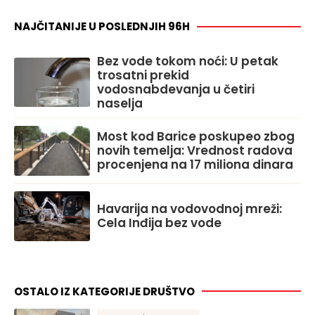
NAJČITANIJE U POSLEDNJIH 96H
Bez vode tokom noći: U petak
trosatni prekid
vodosnabdevanja u četiri
naselja
Most kod Barice poskupeo zbog
novih temelja: Vrednost radova
procenjena na 17 miliona dinara
Havarija na vodovodnoj mreži:
Cela Inđija bez vode
OSTALO IZ KATEGORIJE DRUŠTVO