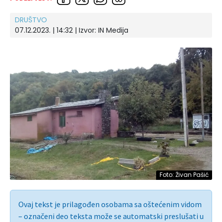
DRUŠTVO
07.12.2023. | 14:32 | Izvor:
IN Medija
Foto: Živan Pašić
Ovaj tekst je prilagođen osobama sa oštećenim vidom
– označeni deo teksta može se automatski preslušati u