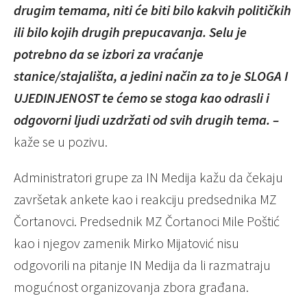
drugim temama, niti će biti bilo kakvih političkih
ili bilo kojih drugih prepucavanja. Selu je
potrebno da se izbori za vraćanje
stanice/stajališta, a jedini način za to je SLOGA I
UJEDINJENOST te ćemo se stoga kao odrasli i
odgovorni ljudi uzdržati od svih drugih tema. –
kaže se u pozivu.
Administratori grupe za IN Medija kažu da čekaju
završetak ankete kao i reakciju predsednika MZ
Čortanovci. Predsednik MZ Čortanoci Mile Poštić
kao i njegov zamenik Mirko Mijatović nisu
odgovorili na pitanje IN Medija da li razmatraju
mogućnost organizovanja zbora građana.