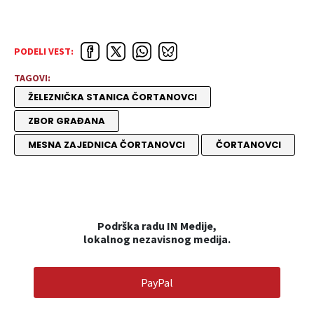
PODELI VEST:
TAGOVI:
ŽELEZNIČKA STANICA ČORTANOVCI
ZBOR GRAĐANA
MESNA ZAJEDNICA ČORTANOVCI
ČORTANOVCI
Podrška radu IN Medije,
lokalnog nezavisnog medija.
PayPal