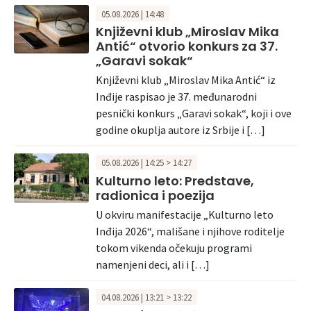
05.08.2026 | 14:48
Književni klub „Miroslav Mika
Antić“ otvorio konkurs za 37.
„Garavi sokak“
Književni klub „Miroslav Mika Antić“ iz
Inđije raspisao je 37. međunarodni
pesnički konkurs „Garavi sokak“, koji i ove
godine okuplja autore iz Srbije i […]
05.08.2026 | 14:25 > 14:27
Kulturno leto: Predstave,
radionica i poezija
U okviru manifestacije „Kulturno leto
Inđija 2026“, mališane i njihove roditelje
tokom vikenda očekuju programi
namenjeni deci, ali i […]
04.08.2026 | 13:21 > 13:22