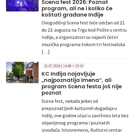
Scena fest 2026: Poznat
program, ali ne i koliko će
koštati građane Inđije
Ovogodišnji Scena fest biće održan od 21.
do 23. avgusta na Trgu kod Pošte u centru
Inđije, a organizatori su najavili četiri
muzička programa tokom tri festivalska
[…]
31.07.2026 | 14:48 > 19:10
KC Inđija najavljuje
„najpoznatija imena“, ali
program Scena festa još nije
poznat
Scena fest, nekada jedan od
prepoznatljivih kulturnih događaja u
Inđiji, ove godine ulazi u završnicu leta bez
objavljenog programa i poznatih
izvođača. Istovremeno, Kulturni centar