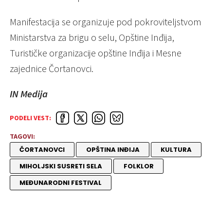
Manifestacija se organizuje pod pokroviteljstvom
Ministarstva za brigu o selu, Opštine Inđija,
Turističke organizacije opštine Inđija i Mesne
zajednice Čortanovci.
IN Medija
PODELI VEST:
TAGOVI:
ČORTANOVCI
OPŠTINA INĐIJA
KULTURA
MIHOLJSKI SUSRETI SELA
FOLKLOR
MEĐUNARODNI FESTIVAL