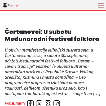
Čortanovci: U subotu
Međunarodni festival folklora
U okviru manifestacije Miholjski susreta sela, u
Čortanovcima će se, u subotu 30. septembra,
održati Međunarodni festival folklora „Đeram –
čuvari tradicije“ Festival će okupiti kulturno-
umetnička društva iz Republike Srpske, Velikog
Središta, Kuzmina i mesta domaćina. – Ceo
program biće propraćen izložbom domaće
radinosti, defileom učesnika kroz selo, kao i
nastupom tamburaškog orkestra. – saopšteno […]
PODELI VEST: