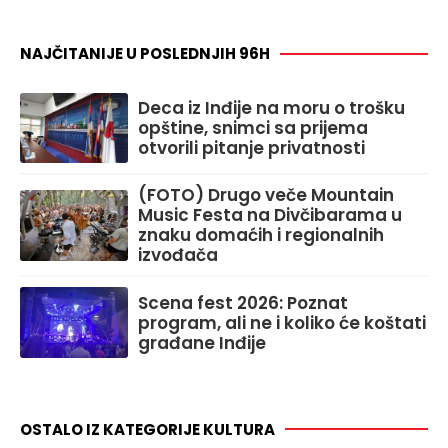
NAJČITANIJE U POSLEDNJIH 96H
Deca iz Inđije na moru o trošku
opštine, snimci sa prijema
otvorili pitanje privatnosti
(FOTO) Drugo veče Mountain
Music Festa na Divčibarama u
znaku domaćih i regionalnih
izvođača
Scena fest 2026: Poznat
program, ali ne i koliko će koštati
građane Inđije
OSTALO IZ KATEGORIJE KULTURA