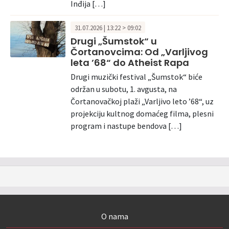
Inđija […]
31.07.2026 | 13:22 > 09:02
Drugi „Šumstok“ u
Čortanovcima: Od „Varljivog
leta ’68“ do Atheist Rapa
Drugi muzički festival „Šumstok“ biće
održan u subotu, 1. avgusta, na
Čortanovačkoj plaži „Varljivo leto ’68“, uz
projekciju kultnog domaćeg filma, plesni
program i nastupe bendova […]
O nama