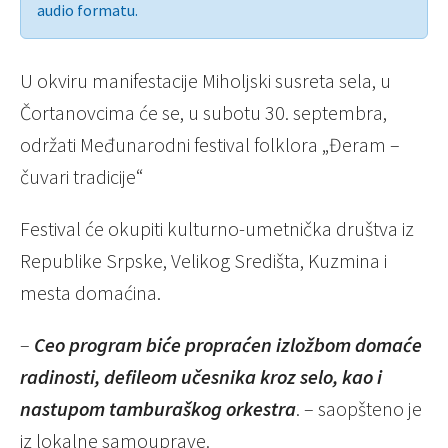
audio formatu.
U okviru manifestacije Miholjski susreta sela, u
Čortanovcima će se, u subotu 30. septembra,
održati Međunarodni festival folklora „Đeram –
čuvari tradicije“
Festival će okupiti kulturno-umetnička društva iz
Republike Srpske, Velikog Središta, Kuzmina i
mesta domaćina.
–
Ceo program biće propraćen izložbom domaće
radinosti, defileom učesnika kroz selo, kao i
nastupom tamburaškog orkestra
. – saopšteno je
iz lokalne samouprave.