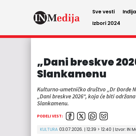
Sve vesti
Inđij
Izbori 2024
„Dani breskve 202
Slankamenu
Kulturno-umetničko društvo „Dr Đorđe Na
„Dani breskve 2026“, koja će biti održana
Slankamenu.
PODELI VEST:
KULTURA
03.07.2026. | 12:39 > 12:40 | Izvor:
IN M