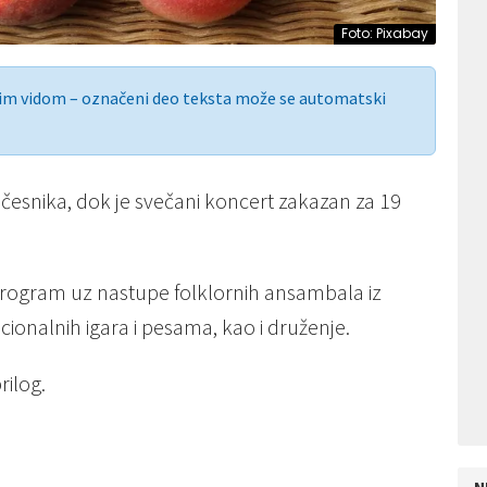
Foto: Pixabay
nim vidom – označeni deo teksta može se automatski
česnika, dok je svečani koncert zakazan za 19
rogram uz nastupe folklornih ansambala iz
icionalnih igara i pesama, kao i druženje.
rilog.