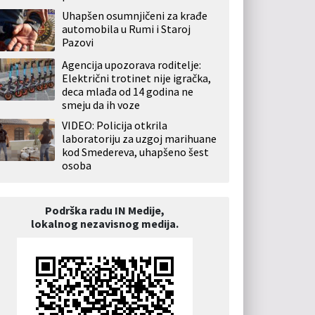
Uhapšen osumnjičeni za krađe
automobila u Rumi i Staroj
Pazovi
Agencija upozorava roditelje:
Električni trotinet nije igračka,
deca mlađa od 14 godina ne
smeju da ih voze
VIDEO: Policija otkrila
laboratoriju za uzgoj marihuane
kod Smedereva, uhapšeno šest
osoba
Podrška radu IN Medije,
lokalnog nezavisnog medija.