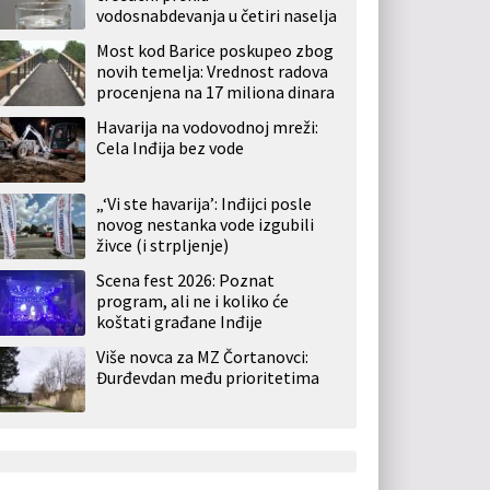
vodosnabdevanja u četiri naselja
Most kod Barice poskupeo zbog
novih temelja: Vrednost radova
procenjena na 17 miliona dinara
Havarija na vodovodnoj mreži:
Cela Inđija bez vode
„‘Vi ste havarija’: Inđijci posle
novog nestanka vode izgubili
živce (i strpljenje)
Scena fest 2026: Poznat
program, ali ne i koliko će
koštati građane Inđije
Više novca za MZ Čortanovci:
Đurđevdan među prioritetima