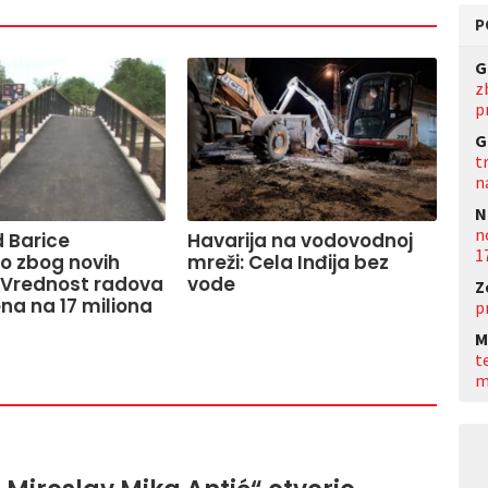
P
G
z
p
G
t
n
N
n
 Barice
Havarija na vodovodnoj
1
o zbog novih
mreži: Cela Inđija bez
 Vrednost radova
vode
Z
na na 17 miliona
p
M
t
m