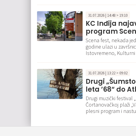
31.07.2026 | 14:48 > 19:10
KC Inđija naja
program Scena
Scena fest, nekada jed
godine ulazi u završni
Istovremeno, Kulturni 
31.07.2026 | 13:22 > 09:02
Drugi „Šumsto
leta ’68“ do A
Drugi muzički festival
Čortanovačkoj plaži „Va
plesni program i nas