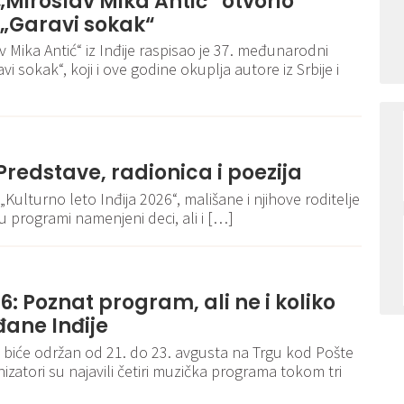
 „Miroslav Mika Antić“ otvorio
 „Garavi sokak“
v Mika Antić“ iz Inđije raspisao je 37. međunarodni
i sokak“, koji i ove godine okuplja autore iz Srbije i
 Predstave, radionica i poezija
„Kulturno leto Inđija 2026“, mališane i njihove roditelje
 programi namenjeni deci, ali i […]
6: Poznat program, ali ne i koliko
đane Inđije
 biće održan od 21. do 23. avgusta na Trgu kod Pošte
nizatori su najavili četiri muzička programa tokom tri