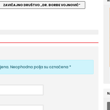
N
ZAVIČAJNO DRUŠTVO „DR. ĐORĐE VOJNOVIĆ“
jena.
Neophodna polja su označena
*
N