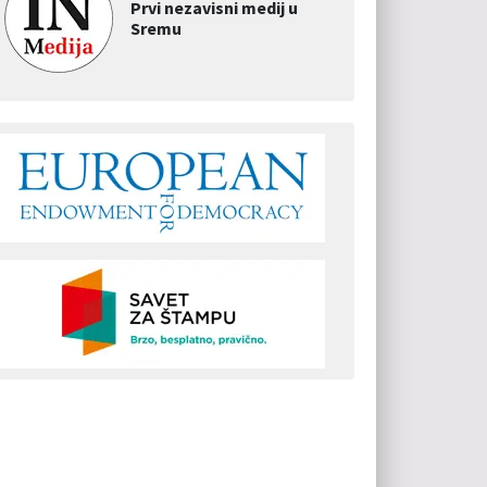
Prvi nezavisni medij u
Sremu