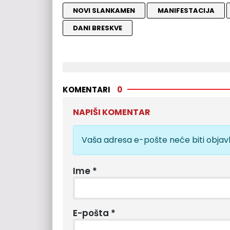
NOVI SLANKAMEN
MANIFESTACIJA
DANI BRESKVE
KOMENTARI
0
NAPIŠI KOMENTAR
Vaša adresa e-pošte neće biti objavl
Ime
*
E-pošta
*