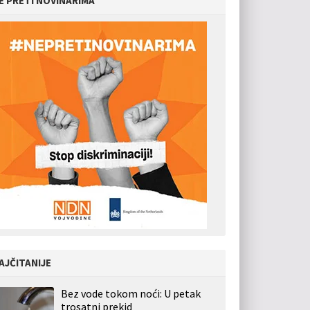
E PRETI NOVINARIMA
AJČITANIJE
Bez vode tokom noći: U petak
trosatni prekid