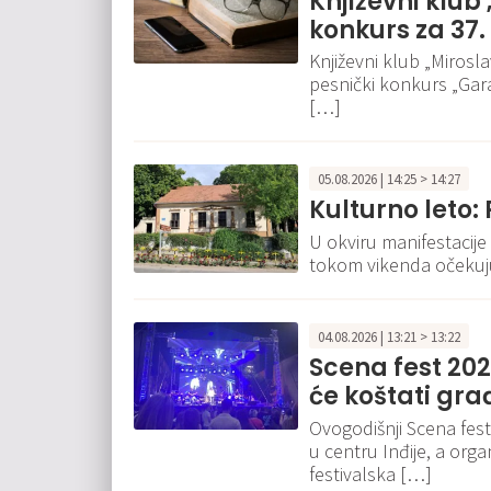
Književni klub
konkurs za 37.
Književni klub „Mirosla
pesnički konkurs „Garav
[…]
05.08.2026 | 14:25 > 14:27
Kulturno leto:
U okviru manifestacije 
tokom vikenda očekuju
04.08.2026 | 13:21 > 13:22
Scena fest 202
će koštati gra
Ovogodišnji Scena fest
u centru Inđije, a orga
festivalska […]