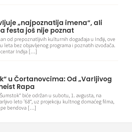
vljuje „najpoznatija imena“, ali
 festa još nije poznat
an od prepoznatljivih kulturnih događaja u Inđiji, ove
cu leta bez objavljenog programa i poznatih izvođača.
centar Inđija […]
k“ u Čortanovcima: Od „Varljivog
theist Rapa
 „Šumstok“ biće održan u subotu, 1. avgusta, na
rljivo leto ’68“, uz projekciju kultnog domaćeg filma,
tupe bendova […]