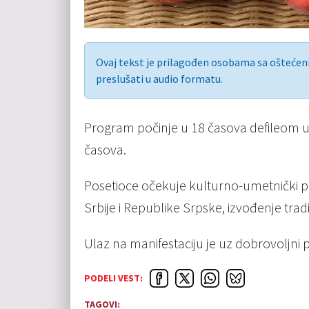
Ovaj tekst je prilagođen osobama sa ošteće
preslušati u audio formatu.
Program počinje u 18 časova defileom u
časova.
Posetioce očekuje kulturno-umetnički p
Srbije i Republike Srpske, izvođenje trad
Ulaz na manifestaciju je uz dobrovoljni p
PODELI VEST:
TAGOVI: