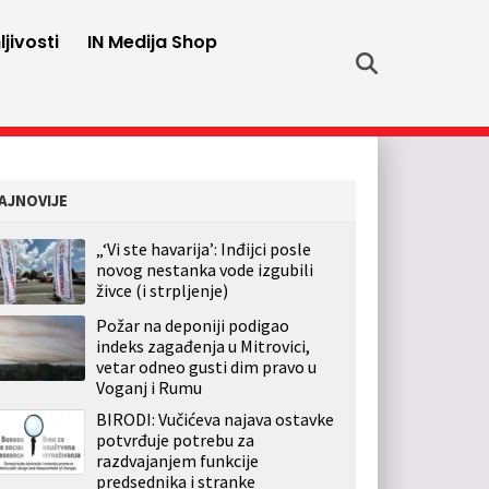
jivosti
IN Medija Shop
AJNOVIJE
„‘Vi ste havarija’: Inđijci posle
novog nestanka vode izgubili
živce (i strpljenje)
Požar na deponiji podigao
indeks zagađenja u Mitrovici,
vetar odneo gusti dim pravo u
Voganj i Rumu
BIRODI: Vučićeva najava ostavke
potvrđuje potrebu za
razdvajanjem funkcije
predsednika i stranke