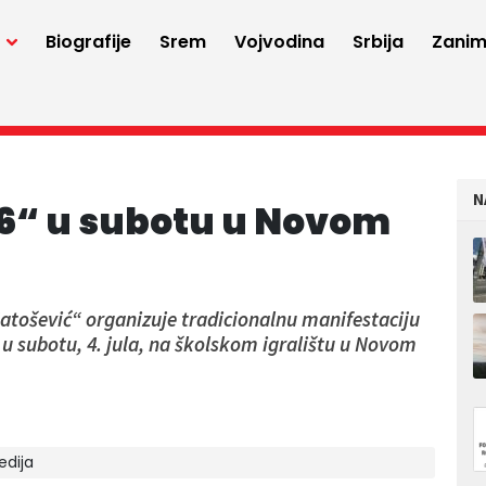
a
Biografije
Srem
Vojvodina
Srbija
Zaniml
N
6“ u subotu u Novom
tošević“ organizuje tradicionalnu manifestaciju
 u subotu, 4. jula, na školskom igralištu u Novom
edija