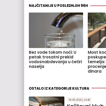
NAJČITANIJE U POSLEDNJIH 96H
Bez vode tokom noći: U
Most kod
petak trosatni prekid
poskupe
vodosnabdevanja u četiri
temelja:
naselja
procenje
dinara
OSTALO IZ KATEGORIJE KULTURA
05.08.2026 | 14:48