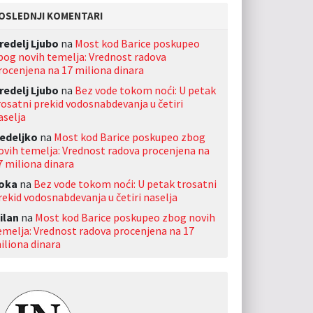
OSLEDNJI KOMENTARI
redelj Ljubo
na
Most kod Barice poskupeo
bog novih temelja: Vrednost radova
rocenjena na 17 miliona dinara
redelj Ljubo
na
Bez vode tokom noći: U petak
rosatni prekid vodosnabdevanja u četiri
aselja
edeljko
na
Most kod Barice poskupeo zbog
ovih temelja: Vrednost radova procenjena na
7 miliona dinara
oka
na
Bez vode tokom noći: U petak trosatni
rekid vodosnabdevanja u četiri naselja
ilan
na
Most kod Barice poskupeo zbog novih
emelja: Vrednost radova procenjena na 17
iliona dinara