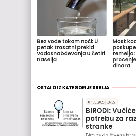
Bez vode tokom noći: U
Most kod
petak trosatni prekid
poskupe
vodosnabdevanja u četiri
temelja:
naselja
procenje
dinara
OSTALO IZ KATEGORIJE SRBIJA
07.08.2026 | 16:27
BIRODI: Vučić
potrebu za ra
stranke
Biro za društvena istr