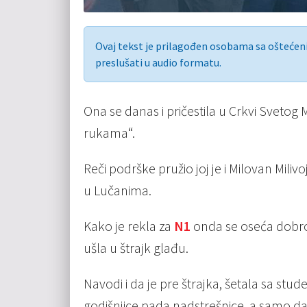
Ovaj tekst je prilagođen osobama sa ošteće
preslušati u audio formatu.
Ona se danas i pričestila u Crkvi Svetog
rukama“.
Reči podrške pružio joj je i Milovan Mili
u Lučanima.
Kako je rekla za
N1
onda se oseća dobro,
ušla u štrajk glađu.
Navodi i da je pre štrajka, šetala sa st
godišnjice pada nadstrešnice, a samo da