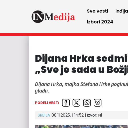
Sve vesti
Inđij
Izbori 2024
Dijana Hrka sedmi 
„Sve je sada u Bo
Dijana Hrka, majka Stefana Hrke poginul
glađu.
PODELI VEST:
SRBIJA
08.11.2025. | 14:52
| Izvor:
N1