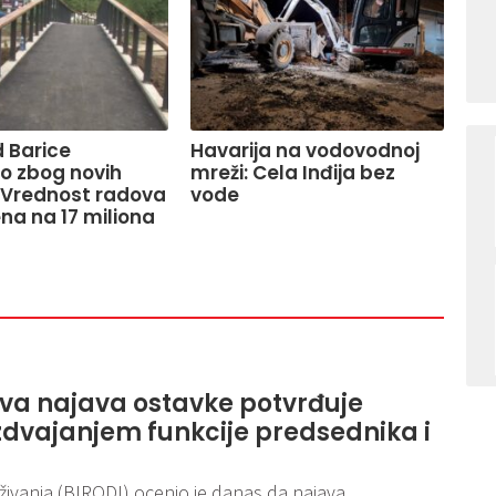
 Barice
Havarija na vodovodnoj
o zbog novih
mreži: Cela Inđija bez
 Vrednost radova
vode
na na 17 miliona
eva najava ostavke potvrđuje
zdvajanjem funkcije predsednika i
aživanja (BIRODI) ocenio je danas da najava