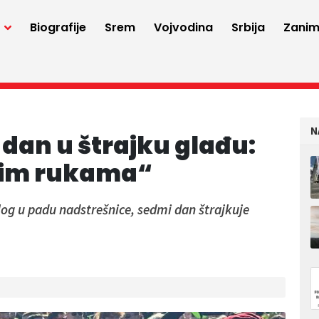
a
Biografije
Srem
Vojvodina
Srbija
Zaniml
N
dan u štrajku glađu:
žjim rukama“
og u padu nadstrešnice, sedmi dan štrajkuje