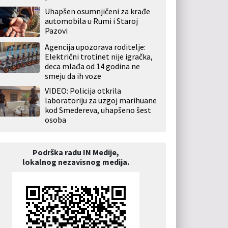
Uhapšen osumnjičeni za krađe
automobila u Rumi i Staroj
Pazovi
Agencija upozorava roditelje:
Električni trotinet nije igračka,
deca mlađa od 14 godina ne
smeju da ih voze
VIDEO: Policija otkrila
laboratoriju za uzgoj marihuane
kod Smedereva, uhapšeno šest
osoba
Podrška radu IN Medije,
lokalnog nezavisnog medija.