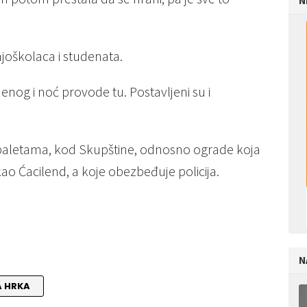
N
joškolaca i studenata.
jenog i noć provode tu. Postavljeni su i
 paletama, kod Skupštine, odnosno ograde koja
ao Ćacilend, a koje obezbeđuje policija.
N
A HRKA