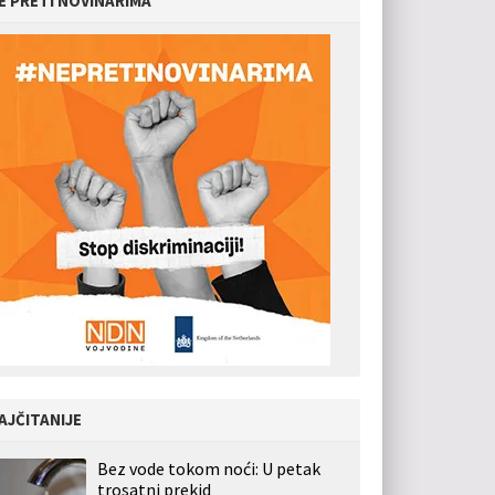
E PRETI NOVINARIMA
AJČITANIJE
Bez vode tokom noći: U petak
trosatni prekid