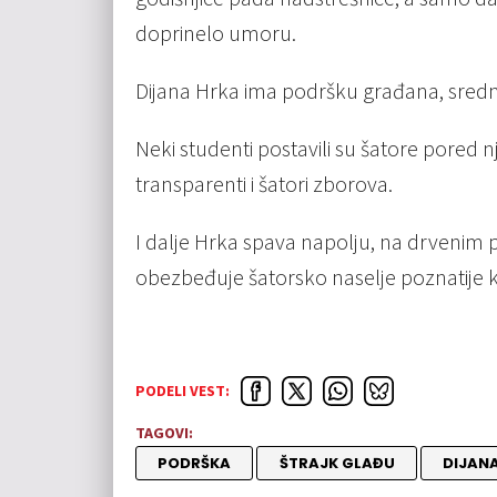
doprinelo umoru.
Dijana Hrka ima podršku građana, sredn
Neki studenti postavili su šatore pored n
transparenti i šatori zborova.
I dalje Hrka spava napolju, na drvenim
obezbeđuje šatorsko naselje poznatije k
PODELI VEST:
TAGOVI:
PODRŠKA
ŠTRAJK GLAĐU
DIJAN