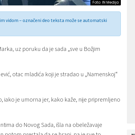
Foto: IN Medija
nim vidom – označeni deo teksta može se automatski
 Marka, uz poruku da je sada „sve u Božjim
vojević, otac mladića koji je stradao u „Namenskoj“
 iako je umorna jer, kako kaže, nije pripremljeno
udentima do Novog Sada, išla na obeležavaje
n potom prestala da se hrani, pa je sve to