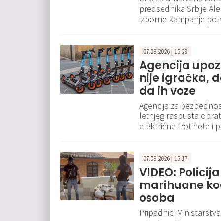
predsednika Srbije Al
izborne kampanje pot
07.08.2026 | 15:29
Agencija upozor
nije igračka,
da ih voze
Agencija za bezbednos
letnjeg raspusta obra
električne trotinete i 
07.08.2026 | 15:17
VIDEO: Policija
marihuane ko
osoba
Pripadnici Ministarstva