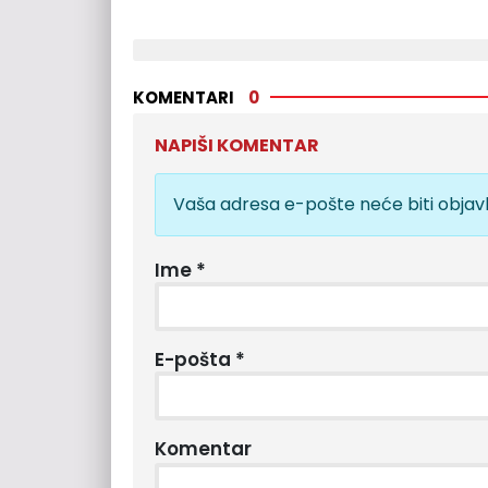
KOMENTARI
0
NAPIŠI KOMENTAR
Vaša adresa e-pošte neće biti objavl
Ime
*
E-pošta
*
Komentar