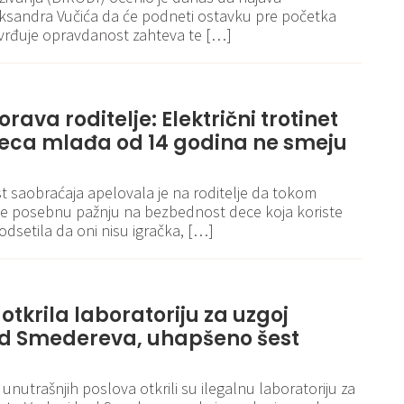
eksandra Vučića da će podneti ostavku pre početka
vrđuje opravdanost zahteva te […]
ava roditelje: Električni trotinet
 deca mlađa od 14 godina ne smeju
t saobraćaja apelovala je na roditelje da tokom
te posebnu pažnju na bezbednost dece koja koriste
podsetila da oni nisu igračka, […]
 otkrila laboratoriju za uzgoj
d Smedereva, uhapšeno šest
 unutrašnjih poslova otkrili su ilegalnu laboratoriju za