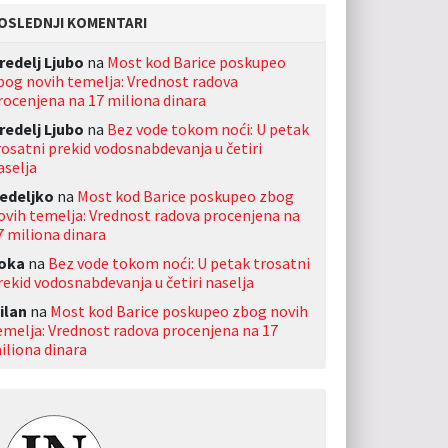
OSLEDNJI KOMENTARI
redelj Ljubo
na
Most kod Barice poskupeo
bog novih temelja: Vrednost radova
rocenjena na 17 miliona dinara
redelj Ljubo
na
Bez vode tokom noći: U petak
rosatni prekid vodosnabdevanja u četiri
aselja
edeljko
na
Most kod Barice poskupeo zbog
ovih temelja: Vrednost radova procenjena na
7 miliona dinara
oka
na
Bez vode tokom noći: U petak trosatni
rekid vodosnabdevanja u četiri naselja
ilan
na
Most kod Barice poskupeo zbog novih
emelja: Vrednost radova procenjena na 17
iliona dinara