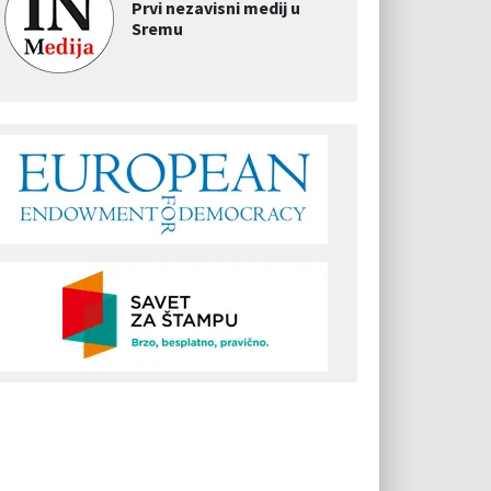
Prvi nezavisni medij u
Sremu