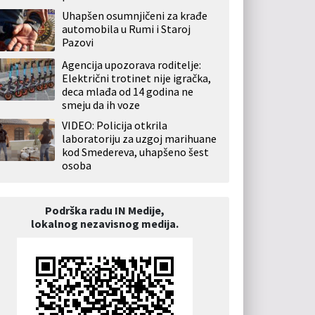
Uhapšen osumnjičeni za krađe
automobila u Rumi i Staroj
Pazovi
Agencija upozorava roditelje:
Električni trotinet nije igračka,
deca mlađa od 14 godina ne
smeju da ih voze
VIDEO: Policija otkrila
laboratoriju za uzgoj marihuane
kod Smedereva, uhapšeno šest
osoba
Podrška radu IN Medije,
lokalnog nezavisnog medija.