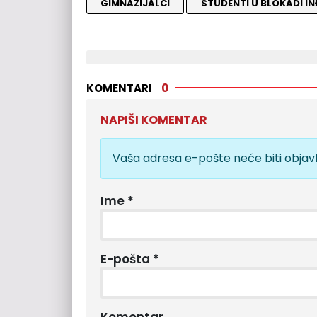
GIMNAZIJALCI
STUDENTI U BLOKADI IN
KOMENTARI
0
NAPIŠI KOMENTAR
Vaša adresa e-pošte neće biti objavl
Ime
*
E-pošta
*
Komentar