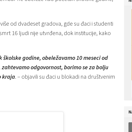
N
 više od dvadeset gradova, gde su đaci i studenti
rt 16 ljudi nije utvrđena, dok institucije, kako
 školske godine, obeležavamo 10 meseci od
 zahtevamo odgovornost, borimo se za bolju
 kraja
. – objavili su đaci u blokadi na društvenim
N