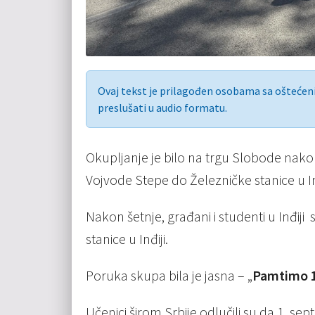
Ovaj tekst je prilagođen osobama sa ošteće
preslušati u audio formatu.
Okupljanje je bilo na trgu Slobode nako
Vojvode Stepe do Železničke stanice u Inđ
Nakon šetnje, građani i studenti u Inđiji 
stanice u Inđiji.
Poruka skupa bila je jasna – „
Pamtimo 1
Učenici širom Srbije odlučili su da 1. 