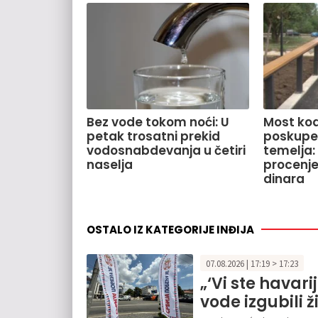
Bez vode tokom noći: U
Most kod
petak trosatni prekid
poskupe
vodosnabdevanja u četiri
temelja:
naselja
procenje
dinara
OSTALO IZ KATEGORIJE INĐIJA
07.08.2026 | 17:19 > 17:23
„‘Vi ste havari
vode izgubili ž