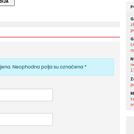
ĐIJA
P
G
z
p
G
t
n
N
n
jena.
Neophodna polja su označena
*
1
Z
p
M
t
m