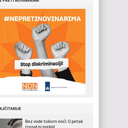
E PRETI NOVINARIMA
AJČITANIJE
Bez vode tokom noći: U petak
trosatni prekid