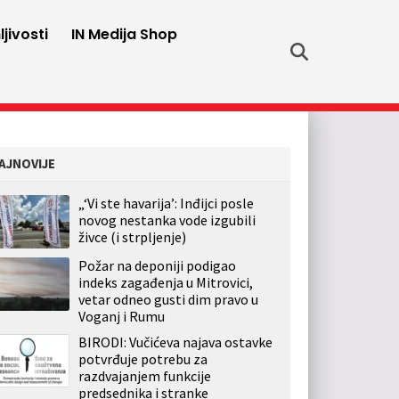
jivosti
IN Medija Shop
AJNOVIJE
„‘Vi ste havarija’: Inđijci posle
novog nestanka vode izgubili
živce (i strpljenje)
Požar na deponiji podigao
indeks zagađenja u Mitrovici,
vetar odneo gusti dim pravo u
Voganj i Rumu
BIRODI: Vučićeva najava ostavke
potvrđuje potrebu za
razdvajanjem funkcije
predsednika i stranke