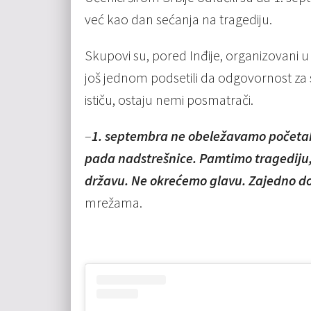
već kao dan sećanja na tragediju.
Skupovi su, pored Inđije, organizovani u
još jednom podsetili da odgovornost za sm
ističu, ostaju nemi posmatrači.
–
1. septembra ne obeležavamo početak
pada nadstrešnice. Pamtimo tragediju,
državu. Ne okrećemo glavu. Zajedno do
mrežama.