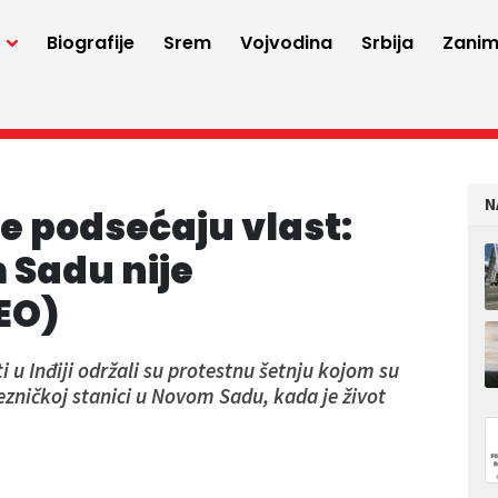
a
Biografije
Srem
Vojvodina
Srbija
Zaniml
N
je podsećaju vlast:
 Sadu nije
EO)
i u Inđiji održali su protestnu šetnju kojom su
lezničkoj stanici u Novom Sadu, kada je život