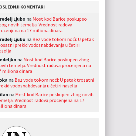
OSLEDNJI KOMENTARI
redelj Ljubo
na
Most kod Barice poskupeo
bog novih temelja: Vrednost radova
rocenjena na 17 miliona dinara
redelj Ljubo
na
Bez vode tokom noći: U petak
rosatni prekid vodosnabdevanja u četiri
aselja
edeljko
na
Most kod Barice poskupeo zbog
ovih temelja: Vrednost radova procenjena na
7 miliona dinara
oka
na
Bez vode tokom noći: U petak trosatni
rekid vodosnabdevanja u četiri naselja
ilan
na
Most kod Barice poskupeo zbog novih
emelja: Vrednost radova procenjena na 17
iliona dinara