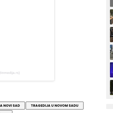
@inmedija.rs)
A NOVI SAD
TRAGEDIJA U NOVOM SADU