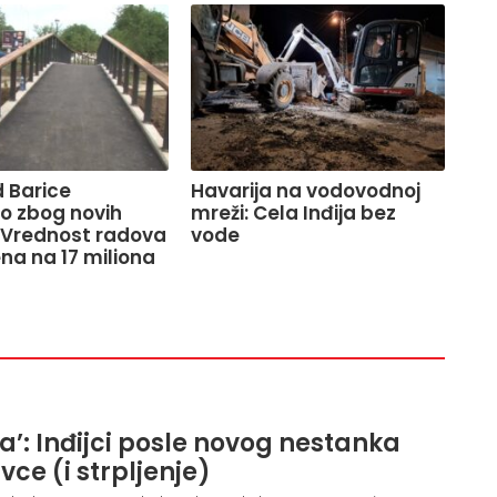
 Barice
Havarija na vodovodnoj
o zbog novih
mreži: Cela Inđija bez
 Vrednost radova
vode
na na 17 miliona
ja’: Inđijci posle novog nestanka
ivce (i strpljenje)