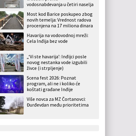
vodosnabdevanja u četiri naselja
Most kod Barice poskupeo zbog
novih temelja: Vrednost radova
procenjena na 17 miliona dinara
Havarija na vodovodnoj mreži:
Cela Inđija bez vode
„‘Vi ste havarija’: Inđijci posle
novog nestanka vode izgubili
živce (i strpljenje)
Scena fest 2026: Poznat
program, ali ne i koliko će
koštati građane Inđije
Više novca za MZ Čortanovci:
Đurđevdan među prioritetima