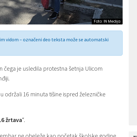
Foto: IN Medija
nim vidom – označeni deo teksta može se automatski
n čega je usledila protestna šetnja Ulicom
iji.
su održali 16 minuta tišine ispred železničke
6 žrtava
“.
septembar ne obeleže kao početak školske godine,