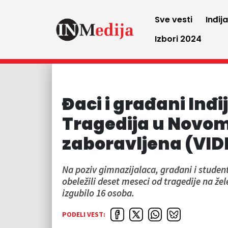
Sve vesti
Inđij
Izbori 2024
Đaci i građani Inđi
Tragedija u Novom
zaboravljena (VID
Na poziv gimnazijalaca, građani i student
obeležili deset meseci od tragedije na že
izgubilo 16 osoba.
PODELI VEST: