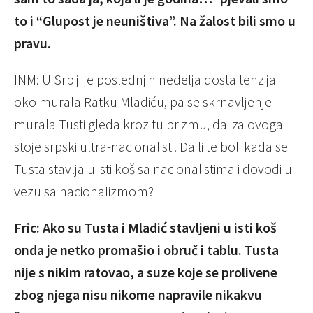
to i “Glupost je neuništiva”. Na žalost bili smo u
pravu.
INM: U Srbiji je poslednjih nedelja dosta tenzija
oko murala Ratku Mladiću, pa se skrnavljenje
murala Tusti gleda kroz tu prizmu, da iza ovoga
stoje srpski ultra-nacionalisti. Da li te boli kada se
Tusta stavlja u isti koš sa nacionalistima i dovodi u
vezu sa nacionalizmom?
Fric: Ako su Tusta i Mladić stavljeni u isti koš
onda je netko promašio i obruč i tablu. Tusta
nije s nikim ratovao, a suze koje se prolivene
zbog njega nisu nikome napravile nikakvu