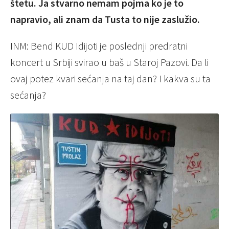
štetu. Ja stvarno nemam pojma ko je to
napravio, ali znam da Tusta to nije zaslužio.
INM: Bend KUD Idijoti je poslednji predratni
koncert u Srbiji svirao u baš u Staroj Pazovi. Da li
ovaj potez kvari sećanja na taj dan? I kakva su ta
sećanja?