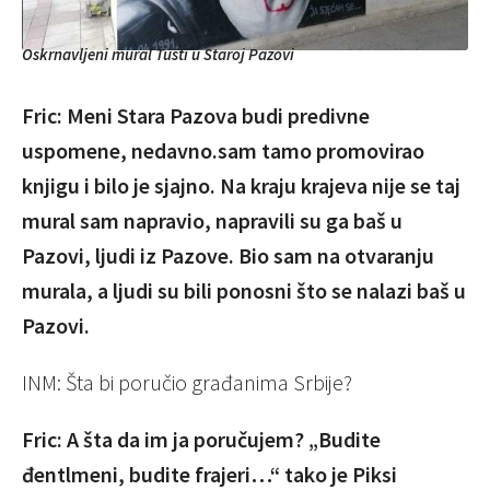
Oskrnavljeni mural Tusti u Staroj Pazovi
Fric: Meni Stara Pazova budi predivne
uspomene, nedavno.sam tamo promovirao
knjigu i bilo je sjajno. Na kraju krajeva nije se taj
mural sam napravio, napravili su ga baš u
Pazovi, ljudi iz Pazove. Bio sam na otvaranju
murala, a ljudi su bili ponosni što se nalazi baš u
Pazovi.
INM: Šta bi poručio građanima Srbije?
Fric: A šta da im ja poručujem? „Budite
đentlmeni, budite frajeri…“ tako je Piksi