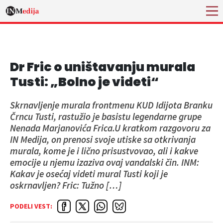
Dr Fric o uništavanju murala
Tusti: „Bolno je videti“
Skrnavljenje murala frontmenu KUD Idijota Branku
Črncu Tusti, rastužio je basistu legendarne grupe
Nenada Marjanovića Frica.U kratkom razgovoru za
IN Medija, on prenosi svoje utiske sa otkrivanja
murala, kome je i lično prisustvovao, ali i kakve
emocije u njemu izaziva ovaj vandalski čin. INM:
Kakav je osećaj videti mural Tusti koji je
oskrnavljen? Fric: Tužno […]
PODELI VEST: