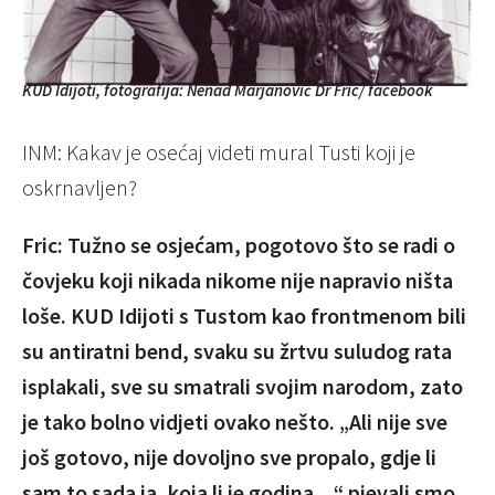
KUD Idijoti, fotografija: Nenad Marjanović Dr Fric/ facebook
INM: Kakav je osećaj videti mural Tusti koji je
oskrnavljen?
Fric: Tužno se osjećam, pogotovo što se radi o
čovjeku koji nikada nikome nije napravio ništa
loše. KUD Idijoti s Tustom kao frontmenom bili
su antiratni bend, svaku su žrtvu suludog rata
isplakali, sve su smatrali svojim narodom, zato
je tako bolno vidjeti ovako nešto. „Ali nije sve
još gotovo, nije dovoljno sve propalo, gdje li
sam to sada ja, koja li je godina…“ pjevali smo