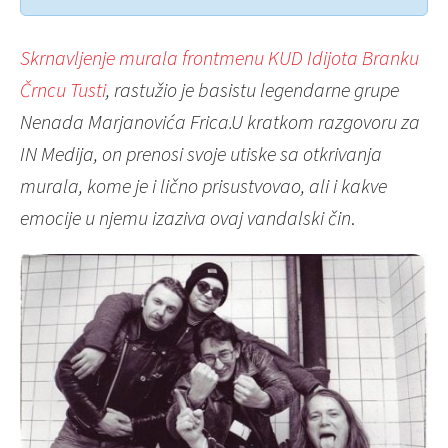
Skrnavljenje murala frontmenu KUD Idijota Branku
Črncu Tusti
, rastužio je basistu legendarne grupe
Nenada Marjanovića Frica.U kratkom razgovoru za
IN Medija, on prenosi svoje utiske sa otkrivanja
murala, kome je i lično prisustvovao, ali i kakve
emocije u njemu izaziva ovaj vandalski čin
.