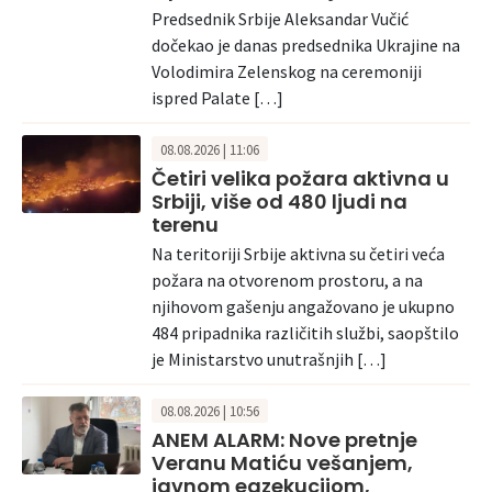
Predsednik Srbije Aleksandar Vučić
dočekao je danas predsednika Ukrajine na
Volodimira Zelenskog na ceremoniji
ispred Palate […]
08.08.2026 | 11:06
Četiri velika požara aktivna u
Srbiji, više od 480 ljudi na
terenu
Na teritoriji Srbije aktivna su četiri veća
požara na otvorenom prostoru, a na
njihovom gašenju angažovano je ukupno
484 pripadnika različitih službi, saopštilo
je Ministarstvo unutrašnjih […]
08.08.2026 | 10:56
ANEM ALARM: Nove pretnje
Veranu Matiću vešanjem,
javnom egzekucijom,