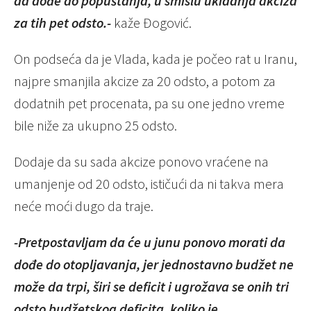
da dođe do popuštanja, u smislu ukidanja akciza
za tih pet odsto.-
kaže Đogović.
On podseća da je Vlada, kada je počeo rat u Iranu,
najpre smanjila akcize za 20 odsto, a potom za
dodatnih pet procenata, pa su one jedno vreme
bile niže za ukupno 25 odsto.
Dodaje da su sada akcize ponovo vraćene na
umanjenje od 20 odsto, ističući da ni takva mera
neće moći dugo da traje.
-Pretpostavljam da će u junu ponovo morati da
dođe do otopljavanja, jer jednostavno budžet ne
može da trpi, širi se deficit i ugrožava se onih tri
odsto budžetskog deficita, koliko je