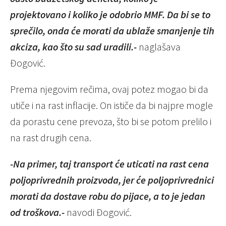
projektovano i koliko je odobrio MMF. Da bi se to
sprečilo, onda će morati da ublaže smanjenje tih
akciza, kao što su sad uradili.-
naglašava
Đogović.
Prema njegovim rečima, ovaj potez mogao bi da
utiče i na rast inflacije. On ističe da bi najpre mogle
da porastu cene prevoza, što bi se potom prelilo i
na rast drugih cena.
-Na primer, taj transport će uticati na rast cena
poljoprivrednih proizvoda, jer će poljoprivrednici
morati da dostave robu do pijace, a to je jedan
od troškova.-
navodi Đogović.