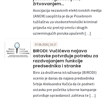
žrtvovanjem…
Asocijacija nezavisnih elektronskih medija
(ANEM) saopštila je da je Posebnom
tužilaštvu za visokotehnološki kriminal
prijavila niz pretnji smrću i drugih
uznemirujućih poruka upućenih […]
07.08.2026 | 16:27
BIRODI: Vučićeva najava
ostavke potvrđuje potrebu za
razdvajanjem funkcije
predsednika i stranke
Biro za društvena istraživanja (BIRODI)
ocenio je danas da najava predsednika
Srbije Aleksandra Vučića da će podneti
ostavku pre početka izborne kampanje
potvrđuje opravdanost zahteva te […]