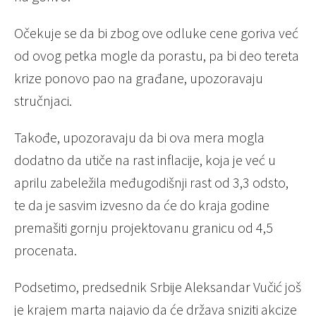
Očekuje se da bi zbog ove odluke cene goriva već
od ovog petka mogle da porastu, pa bi deo tereta
krize ponovo pao na građane, upozoravaju
stručnjaci.
Takođe, upozoravaju da bi ova mera mogla
dodatno da utiče na rast inflacije, koja je već u
aprilu zabeležila međugodišnji rast od 3,3 odsto,
te da je sasvim izvesno da će do kraja godine
premašiti gornju projektovanu granicu od 4,5
procenata.
Podsetimo, predsednik Srbije Aleksandar Vučić još
je krajem marta najavio da će država sniziti akcize