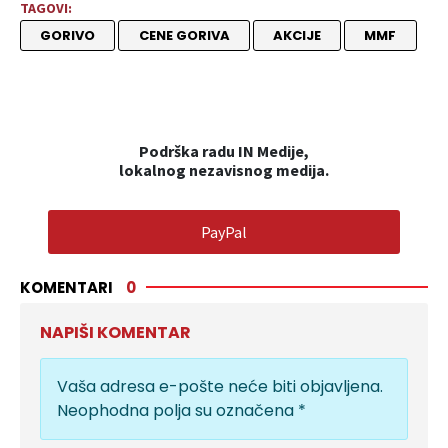
TAGOVI:
GORIVO
CENE GORIVA
AKCIJE
MMF
Podrška radu IN Medije,
lokalnog nezavisnog medija.
PayPal
KOMENTARI
0
NAPIŠI KOMENTAR
Vaša adresa e-pošte neće biti objavljena.
Neophodna polja su označena
*