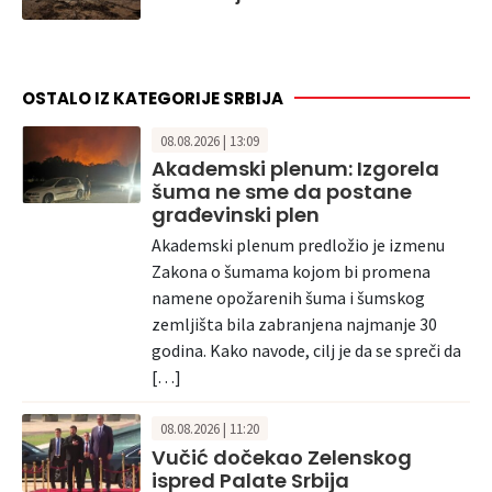
OSTALO IZ KATEGORIJE SRBIJA
08.08.2026 | 13:09
Akademski plenum: Izgorela
šuma ne sme da postane
građevinski plen
Akademski plenum predložio je izmenu
Zakona o šumama kojom bi promena
namene opožarenih šuma i šumskog
zemljišta bila zabranjena najmanje 30
godina. Kako navode, cilj je da se spreči da
[…]
08.08.2026 | 11:20
Vučić dočekao Zelenskog
ispred Palate Srbija