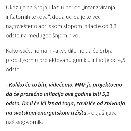
Ukazuje da Srbija ulazi u period „intenziviranja
inflatornih tokova“, dodajući da je to već
nagovešteno aprilskom stopom inflacije od 3,3
odsto na međugodišnjem nivou.
Kako ističe, nema nikakve dileme da će Srbija
probiti gornju projektovanu granicu inflacije od 4,5
odsto.
–
Koliko će to biti, videćemo. MMF je projektovao
da će prosečna inflacija ove godine biti 5,2
odsto. Da li će ići iznad toga, zavisiće od zbivanja
na svetskom energetskom tržištu
.-
objašnjava
naš sagovornik.