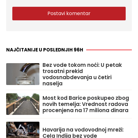
NAJČITANIJE U POSLEDNJIH 96H
Bez vode tokom noći: U petak
trosatni prekid
vodosnabdevanja u četiri
naselja
Most kod Barice poskupeo zbog
novih temelja: Vrednost radova
procenjena na 17 miliona dinara
Havarija na vodovodnoj mreži:
Cela Inđija bez vode