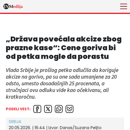
„Država povećala akcize zbog
prazne kase“: Cene goriva bi
od petka mogle da porastu
Vlada Srbije je prošlog petka odlučila da koriguje
akcize na gorivo, pa su one sada umanjene za 20
odsto, umesto dosadašnjih 25 procenata, a
stručnjaci ovu odluku vide kao očekivanu, ali
kratkoročnu.
PODELI VEST:
SRBIJA
20.05.2026. | 16:44
| Izvor:
Danas/Suzana Peljto