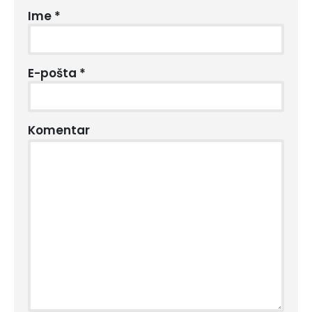
Ime
*
E-pošta
*
Komentar