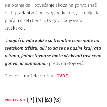
Na pitanje da li povećanje akciza na gorivo znači
da bi građani već od ovog petka mogli skuplje da
plaćaju dizel i benzin, Đogović odgovara
„svakako“.
-Imajući u vidu kolike su trenutne cene nafte na
svetskom tržištu, ali i to da se ne nazire kraj rata
u Iranu, jednostavno se može očekivati rast cena
goriva na pumpama.-
predviđa Đogović.
Ceo tekst možete pročitati
OVDE
.
PODELI VEST: