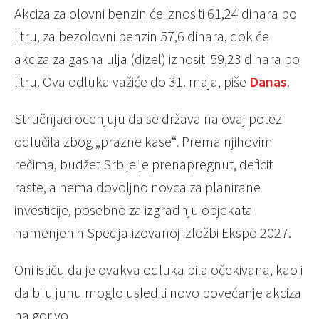
Akciza za olovni benzin će iznositi 61,24 dinara po
litru, za bezolovni benzin 57,6 dinara, dok će
akciza za gasna ulja (dizel) iznositi 59,23 dinara po
litru. Ova odluka važiće do 31. maja, piše
Danas
.
Stručnjaci ocenjuju da se država na ovaj potez
odlučila zbog „prazne kase“. Prema njihovim
rečima, budžet Srbije je prenapregnut, deficit
raste, a nema dovoljno novca za planirane
investicije, posebno za izgradnju objekata
namenjenih Specijalizovanoj izložbi Ekspo 2027.
Oni ističu da je ovakva odluka bila očekivana, kao i
da bi u junu moglo uslediti novo povećanje akciza
na gorivo.