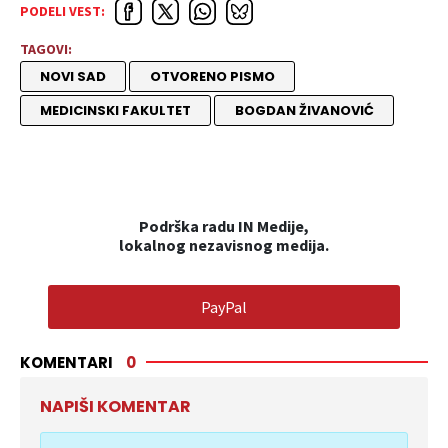
PODELI VEST:
TAGOVI:
NOVI SAD
OTVORENO PISMO
MEDICINSKI FAKULTET
BOGDAN ŽIVANOVIĆ
Podrška radu IN Medije,
lokalnog nezavisnog medija.
PayPal
KOMENTARI
0
NAPIŠI KOMENTAR