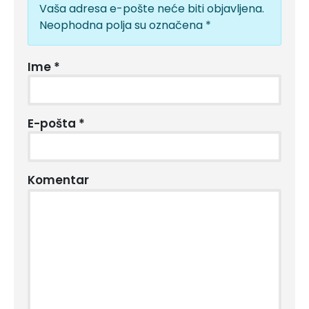
Vaša adresa e-pošte neće biti objavljena.
Neophodna polja su označena
*
Ime
*
E-pošta
*
Komentar