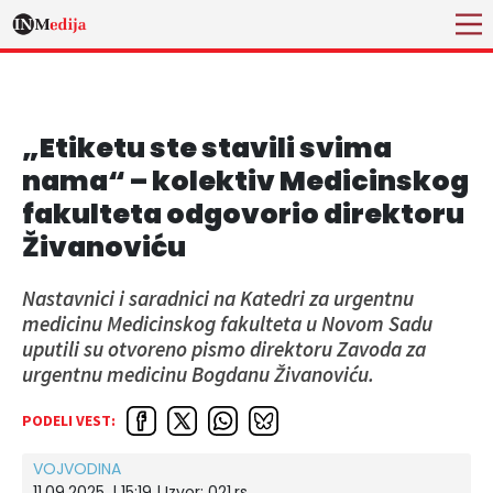
„Etiketu ste stavili svima
nama“ – kolektiv Medicinskog
fakulteta odgovorio direktoru
Živanoviću
Nastavnici i saradnici na Katedri za urgentnu
medicinu Medicinskog fakulteta u Novom Sadu
uputili su otvoreno pismo direktoru Zavoda za
urgentnu medicinu Bogdanu Živanoviću.
PODELI VEST:
VOJVODINA
11.09.2025. | 15:19
| Izvor:
021.rs