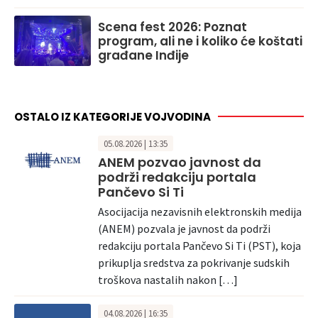
Scena fest 2026: Poznat
program, ali ne i koliko će koštati
građane Inđije
OSTALO IZ KATEGORIJE VOJVODINA
05.08.2026 | 13:35
ANEM pozvao javnost da
podrži redakciju portala
Pančevo Si Ti
Asocijacija nezavisnih elektronskih medija
(ANEM) pozvala je javnost da podrži
redakciju portala Pančevo Si Ti (PST), koja
prikuplja sredstva za pokrivanje sudskih
troškova nastalih nakon […]
04.08.2026 | 16:35