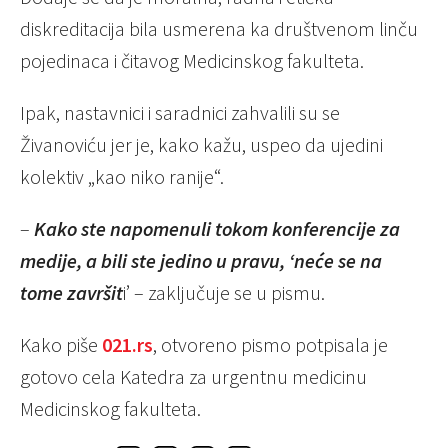
diskreditacija bila usmerena ka društvenom linču
pojedinaca i čitavog Medicinskog fakulteta.
Ipak, nastavnici i saradnici zahvalili su se
Živanoviću jer je, kako kažu, uspeo da ujedini
kolektiv „kao niko ranije“.
–
Kako ste napomenuli tokom konferencije za
medije, a bili ste jedino u pravu, ‘neće se na
tome završit
i’ – zaključuje se u pismu.
Kako piše
021.rs
, otvoreno pismo potpisala je
gotovo cela Katedra za urgentnu medicinu
Medicinskog fakulteta.