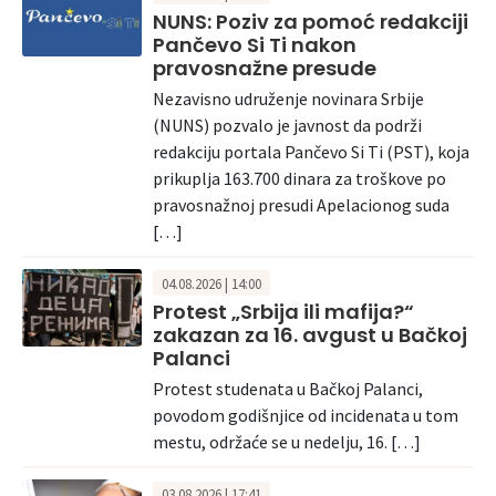
NUNS: Poziv za pomoć redakciji
Pančevo Si Ti nakon
pravosnažne presude
Nezavisno udruženje novinara Srbije
(NUNS) pozvalo je javnost da podrži
redakciju portala Pančevo Si Ti (PST), koja
prikuplja 163.700 dinara za troškove po
pravosnažnoj presudi Apelacionog suda
[…]
04.08.2026 | 14:00
Protest „Srbija ili mafija?“
zakazan za 16. avgust u Bačkoj
Palanci
Protest studenata u Bačkoj Palanci,
povodom godišnjice od incidenata u tom
mestu, održaće se u nedelju, 16. […]
03.08.2026 | 17:41