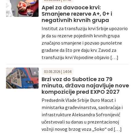
Apel za davaoce krvi:
Smanjene rezerve A+, 0+ i
negativnih krvnih grupa
Institut za transfuziju krvi Srbije upozorio
je da su rezerve pojedinih krvnih grupa
značajno smanjene i pozvao punoletne
građane da što pre daju krv. Zavod za
transfuziju krvi Vojvodine objavio […]
03.08.2026 | 14:04
Brzi voz do Subotice za 79
minuta, država najavljuje nove
kompozicije pred EXPO 2027
Predsednik Vlade Srbije Đuro Macut i
ministarka građevinarstva, saobraćaja i
infrastrukture Aleksandra Sofronijević
učestvovali su danas u prezentacionoj
vožnji novog brzog voza „Soko“ od […]