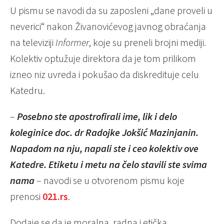
U pismu se navodi da su zaposleni „dane proveli u
neverici“ nakon Živanovićevog javnog obraćanja
na televiziji
Informer
, koje su preneli brojni mediji.
Kolektiv optužuje direktora da je tom prilikom
izneo niz uvreda i pokušao da diskredituje celu
Katedru.
–
Posebno ste apostrofirali ime, lik i delo
koleginice doc. dr Radojke Jokšić Mazinjanin.
Napadom na nju, napali ste i ceo kolektiv ove
Katedre. Etiketu i metu na čelo stavili ste svima
nama
– navodi se u otvorenom pismu koje
prenosi
021.rs
.
Dodaje se da je moralna, radna i etička