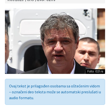
Foto: 021.rs
Ovaj tekst je prilagođen osobama sa oštećenim vidom
– označeni deo teksta može se automatski preslušati u
audio formatu.