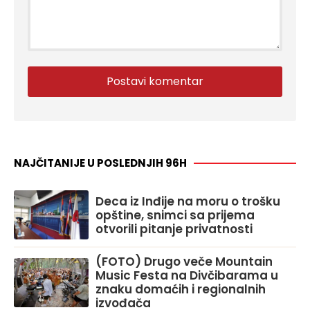
NAJČITANIJE U POSLEDNJIH 96H
Deca iz Inđije na moru o trošku
opštine, snimci sa prijema
otvorili pitanje privatnosti
(FOTO) Drugo veče Mountain
Music Festa na Divčibarama u
znaku domaćih i regionalnih
izvođača