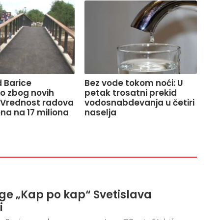
 Barice
Bez vode tokom noći: U
o zbog novih
petak trosatni prekid
 Vrednost radova
vodosnabdevanja u četiri
na na 17 miliona
naselja
ige „Kap po kap“ Svetislava
i