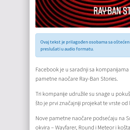
Ovaj tekst je prilagođen osobama sa ošteće
preslušati u audio formatu.
Facebook je u saradnji sa kompanijama R
pametne naočare Ray-Ban Stories.
Tri kompanije udružile su snage u poku
što je prvi značajniji projekat te vrste o
Nove pametne naočare podsećaju na Snapc
okvira – Wayfarer, Round i Meteor i košt