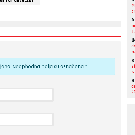
METNE NAOČARE
M
t
D
n
1
l
d
r
R
z
jena.
Neophodna polja su označena
*
r
Н
d
2