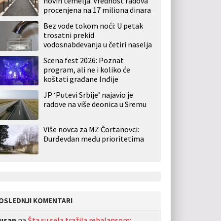
novih temelja: Vrednost radova
procenjena na 17 miliona dinara
Bez vode tokom noći: U petak
trosatni prekid
vodosnabdevanja u četiri naselja
Scena fest 2026: Poznat
program, ali ne i koliko će
koštati građane Inđije
JP ‘Putevi Srbije’ najavio je
radove na više deonica u Sremu
Više novca za MZ Čortanovci:
Đurđevdan među prioritetima
OSLEDNJI KOMENTARI
usan
na
Šta su sela tražila rebalansom: