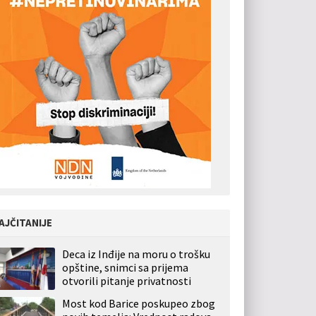
AJČITANIJE
Deca iz Inđije na moru o trošku
opštine, snimci sa prijema
otvorili pitanje privatnosti
Most kod Barice poskupeo zbog