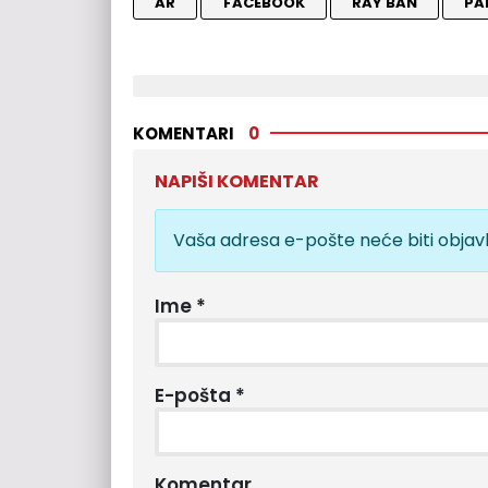
AR
FACEBOOK
RAY BAN
PA
KOMENTARI
0
NAPIŠI KOMENTAR
Vaša adresa e-pošte neće biti objavl
Ime
*
E-pošta
*
Komentar