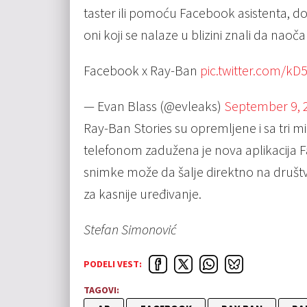
taster ili pomoću Facebook asistenta, do
oni koji se nalaze u blizini znali da nao
Facebook x Ray-Ban
pic.twitter.com/k
— Evan Blass (@evleaks)
September 9, 
Ray-Ban Stories su opremljene i sa tri 
telefonom zadužena je nova aplikacija Fa
snimke može da šalje direktno na društven
za kasnije uređivanje.
Stefan Simonović
PODELI VEST:
TAGOVI: