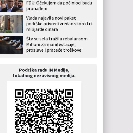
FDU: Očekujem da počinioci budu
pronađeni
Vlada najavila novi paket
podrške privredi vredan skoro tri
milijarde dinara
Šta su sela tražila rebalansom:
Milioni za manifestacije,
proslave i prateće troškove
Podrška radu IN Medije,
lokalnog nezavisnog medija.