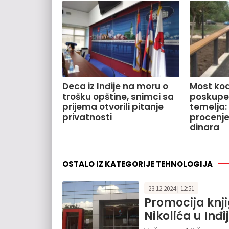
Deca iz Inđije na moru o
Most kod
trošku opštine, snimci sa
poskupe
prijema otvorili pitanje
temelja:
privatnosti
procenje
dinara
OSTALO IZ KATEGORIJE TEHNOLOGIJA
23.12.2024 | 12:51
Promocija knj
Nikolića u Inđij