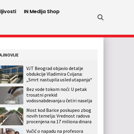
jivosti
IN Medija Shop
AJNOVIJE
VJT Beograd objavio detalje
obdukcije Vladimira Cvijana:
„Smrt nastupila usled utapanja“
Bez vode tokom noći: U petak
trosatni prekid
vodosnabdevanja u četiri naselja
Most kod Barice poskupeo zbog
novih temelja: Vrednost radova
procenjena na 17 miliona dinara
Vučić o napadu na profesora