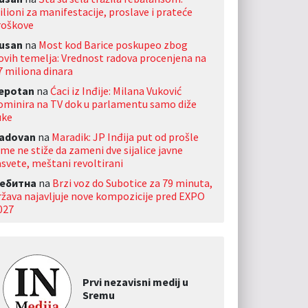
ilioni za manifestacije, proslave i prateće
roškove
usan
na
Most kod Barice poskupeo zbog
ovih temelja: Vrednost radova procenjena na
7 miliona dinara
jepotan
na
Ćaci iz Inđije: Milana Vuković
ominira na TV dok u parlamentu samo diže
uke
adovan
na
Maradik: JP Inđija put od prošle
ime ne stiže da zameni dve sijalice javne
asvete, meštani revoltirani
ебитна
na
Brzi voz do Subotice za 79 minuta,
ržava najavljuje nove kompozicije pred EXPO
027
Prvi nezavisni medij u
Sremu