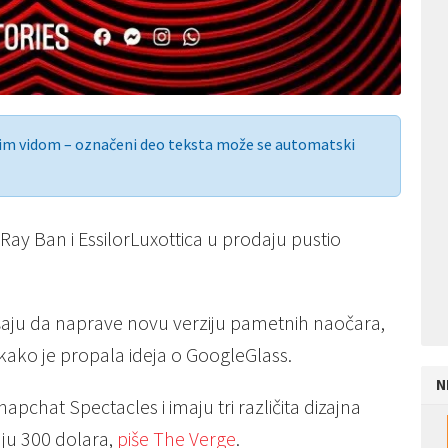
nim vidom – označeni deo teksta može se automatski
ay Ban i EssilorLuxottica u prodaju pustio
šaju da naprave novu verziju pametnih naočara,
d kako je propala ideja o GoogleGlass.
N
hat Spectacles i imaju tri različita dizajna
aju 300 dolara,
piše The Verge
.