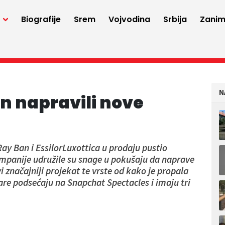
a
Biografije
Srem
Vojvodina
Srbija
Zaniml
N
n napravili nove
y Ban i EssilorLuxottica u prodaju pustio
mpanije udružile su snage u pokušaju da naprave
i značajniji projekat te vrste od kako je propala
re podsećaju na Snapchat Spectacles i imaju tri