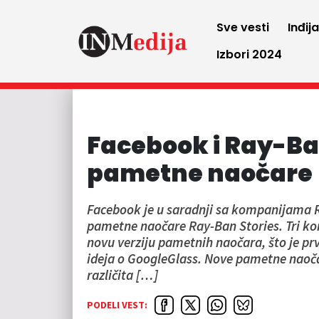
Sve vesti
Inđij
Izbori 2024
Facebook i Ray-Ba
pametne naočare
Facebook je u saradnji sa kompanijama Ra
pametne naočare Ray-Ban Stories. Tri ko
novu verziju pametnih naočara, što je prv
ideja o GoogleGlass. Nove pametne naoča
različita […]
PODELI VEST: