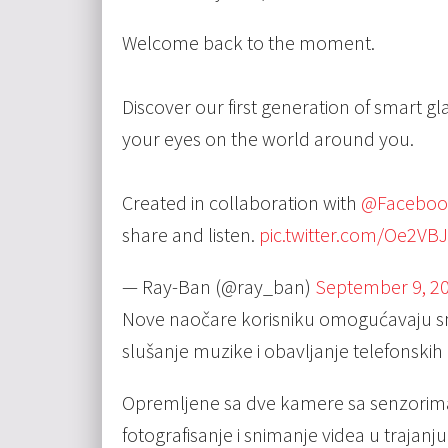
Welcome back to the moment. ​
Discover our first generation of smart 
your eyes on the world around you. ​
Created in collaboration with
@Faceboo
share and listen.
pic.twitter.com/Oe2VB
— Ray-Ban (@ray_ban)
September 9, 2
Nove naočare korisniku omogućavaju sn
slušanje muzike i obavljanje telefonskih
Opremljene sa dve kamere sa senzorima
fotografisanje i snimanje videa u trajanj