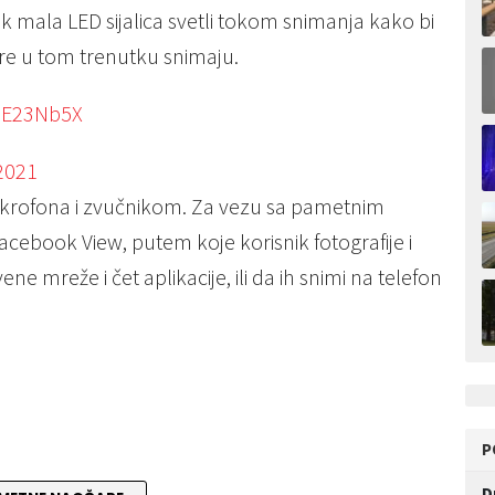
k mala LED sijalica svetli tokom snimanja kako bi
čare u tom trenutku snimaju.
D5E23Nb5X
2021
mikrofona i zvučnikom. Za vezu sa pametnim
cebook View, putem koje korisnik fotografije i
e mreže i čet aplikacije, ili da ih snimi na telefon
P
D