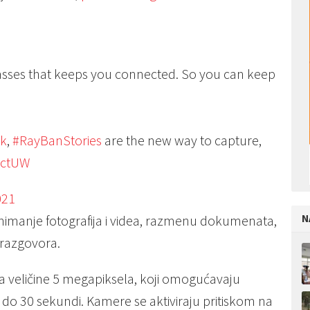
glasses that keeps you connected. So you can keep
k
,
#RayBanStories
are the new way to capture,
JctUW
021
N
imanje fotografija i videa, razmenu dokumenata,
 razgovora.
 veličine 5 megapiksela, koji omogućavaju
u do 30 sekundi. Kamere se aktiviraju pritiskom na