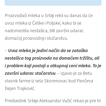
Proizvođači mleka u Srbiji rekli su danas da će
uvoz mleka iz Češke i Poljske, kako bi se
nadomestila nestašica, biti završni udarac
domaćoj proizvodnji i stočarstvu.
–
Uvoz mleka je jedini način da se zataška
nestašica tog proizvoda na domaćem tržištu, ali
i problem koji postoji u otkupnoj ceni mleka. To je
završni udarac stočarstvu
. – izjavio je za Betu
vlasnik farme iz sela Skorenovac kod Pančeva
Dejan Trajković.
Predsednik Srbije Aleksandar Vučić rekao je pre tri