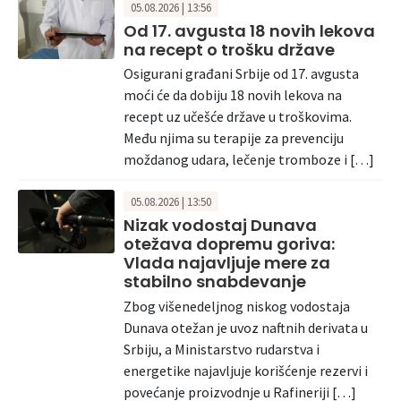
05.08.2026 | 13:56
Od 17. avgusta 18 novih lekova
na recept o trošku države
Osigurani građani Srbije od 17. avgusta
moći će da dobiju 18 novih lekova na
recept uz učešće države u troškovima.
Među njima su terapije za prevenciju
moždanog udara, lečenje tromboze i […]
05.08.2026 | 13:50
Nizak vodostaj Dunava
otežava dopremu goriva:
Vlada najavljuje mere za
stabilno snabdevanje
Zbog višenedeljnog niskog vodostaja
Dunava otežan je uvoz naftnih derivata u
Srbiju, a Ministarstvo rudarstva i
energetike najavljuje korišćenje rezervi i
povećanje proizvodnje u Rafineriji […]