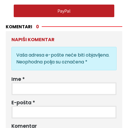
PayPal
KOMENTARI
0
NAPIŠI KOMENTAR
Vaša adresa e-pošte neće biti objavljena.
Neophodna polja su označena
*
Ime
*
E-pošta
*
Komentar