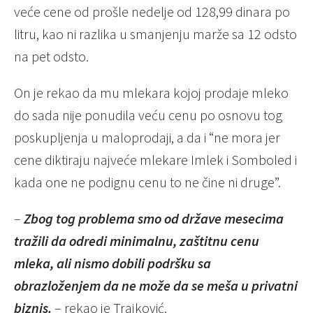
veće cene od prošle nedelje od 128,99 dinara po
litru, kao ni razlika u smanjenju marže sa 12 odsto
na pet odsto.
On je rekao da mu mlekara kojoj prodaje mleko
do sada nije ponudila veću cenu po osnovu tog
poskupljenja u maloprodaji, a da i “ne mora jer
cene diktiraju najveće mlekare Imlek i Somboled i
kada one ne podignu cenu to ne čine ni druge”.
–
Zbog tog problema smo od države mesecima
tražili da odredi minimalnu, zaštitnu cenu
mleka, ali nismo dobili podršku sa
obrazloženjem da ne može da se meša u privatni
biznis.
– rekao je Trajković.