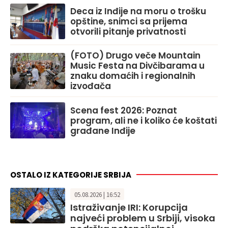
Deca iz Inđije na moru o trošku
opštine, snimci sa prijema
otvorili pitanje privatnosti
(FOTO) Drugo veče Mountain
Music Festa na Divčibarama u
znaku domaćih i regionalnih
izvođača
Scena fest 2026: Poznat
program, ali ne i koliko će koštati
građane Inđije
OSTALO IZ KATEGORIJE SRBIJA
05.08.2026 | 16:52
Istraživanje IRI: Korupcija
najveći problem u Srbiji, visoka