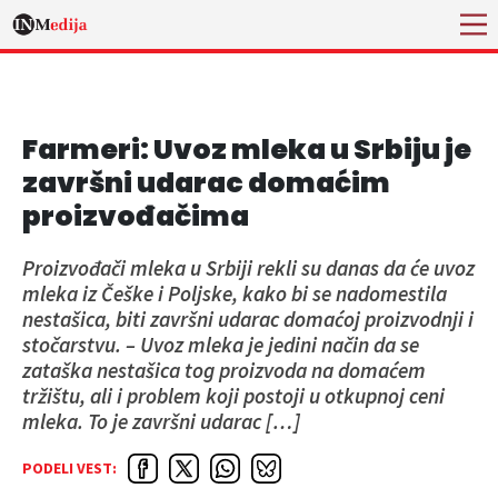
Farmeri: Uvoz mleka u Srbiju je
završni udarac domaćim
proizvođačima
Proizvođači mleka u Srbiji rekli su danas da će uvoz
mleka iz Češke i Poljske, kako bi se nadomestila
nestašica, biti završni udarac domaćoj proizvodnji i
stočarstvu. – Uvoz mleka je jedini način da se
zataška nestašica tog proizvoda na domaćem
tržištu, ali i problem koji postoji u otkupnoj ceni
mleka. To je završni udarac […]
PODELI VEST: