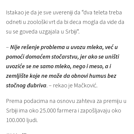
Istakao je da je sve uvereniji da “dva teleta treba
odneti u zoološki vrt da bi deca mogla da vide da
su se goveda uzgajala u Srbiji”.
–
Nije rešenje problema u uvozu mleka, već u
pomoći domaćem stočarstvu, jer ako se uništi
uvoziće se ne samo mleko, nego i meso, a i
zemljište koje ne može da obnovi humus bez
stočnog đubriva
. – rekao je Mačković.
Prema podacima na osnovu zahteva za premiju u
Srbiji ima oko 25.000 farmera i zapošljavaju oko
100.000 ljudi.