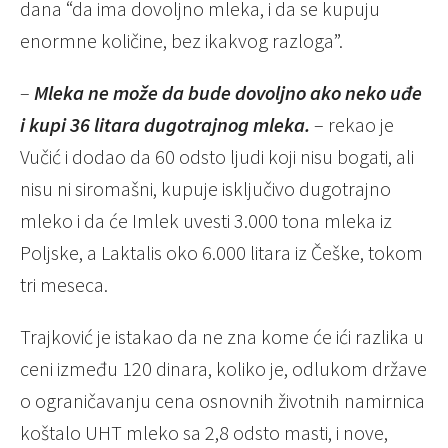
dana “da ima dovoljno mleka, i da se kupuju
enormne količine, bez ikakvog razloga”.
–
Mleka ne može da bude dovoljno ako neko uđe
i kupi 36 litara dugotrajnog mleka.
– rekao je
Vučić i dodao da 60 odsto ljudi koji nisu bogati, ali
nisu ni siromašni, kupuje isključivo dugotrajno
mleko i da će Imlek uvesti 3.000 tona mleka iz
Poljske, a Laktalis oko 6.000 litara iz Češke, tokom
tri meseca.
Trajković je istakao da ne zna kome će ići razlika u
ceni između 120 dinara, koliko je, odlukom države
o ograničavanju cena osnovnih životnih namirnica
koštalo UHT mleko sa 2,8 odsto masti, i nove,