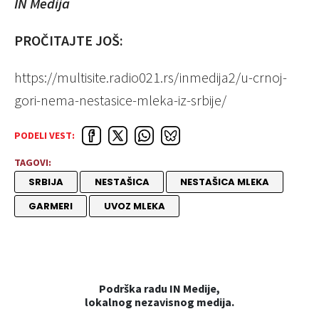
IN Medija
PROČITAJTE JOŠ:
https://multisite.radio021.rs/inmedija2/u-crnoj-
gori-nema-nestasice-mleka-iz-srbije/
PODELI VEST:
TAGOVI:
SRBIJA
NESTAŠICA
NESTAŠICA MLEKA
GARMERI
UVOZ MLEKA
Podrška radu IN Medije,
lokalnog nezavisnog medija.