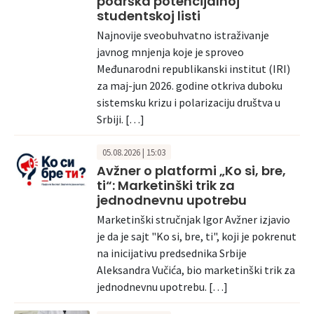
podrška potencijalnoj
studentskoj listi
Najnovije sveobuhvatno istraživanje
javnog mnjenja koje je sproveo
Međunarodni republikanski institut (IRI)
za maj-jun 2026. godine otkriva duboku
sistemsku krizu i polarizaciju društva u
Srbiji. […]
05.08.2026 | 15:03
Avžner o platformi „Ko si, bre,
ti“: Marketinški trik za
jednodnevnu upotrebu
Marketinški stručnjak Igor Avžner izjavio
je da je sajt "Ko si, bre, ti", koji je pokrenut
na inicijativu predsednika Srbije
Aleksandra Vučića, bio marketinški trik za
jednodnevnu upotrebu. […]