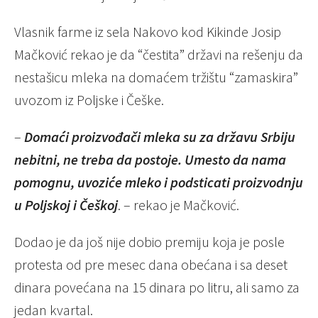
Vlasnik farme iz sela Nakovo kod Kikinde Josip
Mačković rekao je da “čestita” državi na rešenju da
nestašicu mleka na domaćem tržištu “zamaskira”
uvozom iz Poljske i Češke.
–
Domaći proizvođači mleka su za državu Srbiju
nebitni, ne treba da postoje. Umesto da nama
pomognu, uvoziće mleko i podsticati proizvodnju
u Poljskoj i Češkoj
. – rekao je Mačković.
Dodao je da još nije dobio premiju koja je posle
protesta od pre mesec dana obećana i sa deset
dinara povećana na 15 dinara po litru, ali samo za
jedan kvartal.