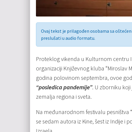
Ovaj tekst je prilagođen osobama sa ošteće
preslušati u audio formatu.
Proteklog vikenda u Kulturnom centru In
organizaciji Književnog kluba “Miroslav Mi
godina polovinom septembra, ovoe godi
“posledica pandemije”
. U zborniku koji
zemalja regiona i sveta.
Na međunarodnom festivalu pesništva “Gar
se sedam autora iz Kine, šest iz Indije i p
Izraela.