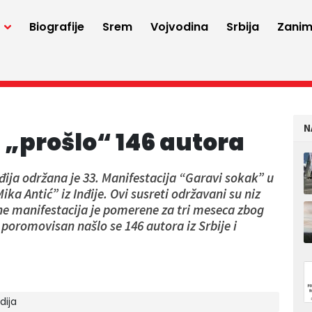
a
Biografije
Srem
Vojvodina
Srbija
Zaniml
N
„prošlo“ 146 autora
ija održana je 33. Manifestacija “Garavi sokak” u
ka Antić” iz Inđije. Ovi susreti održavani su niz
e manifestacija je pomerene za tri meseca zbog
 poromovisan našlo se 146 autora iz Srbije i
dija