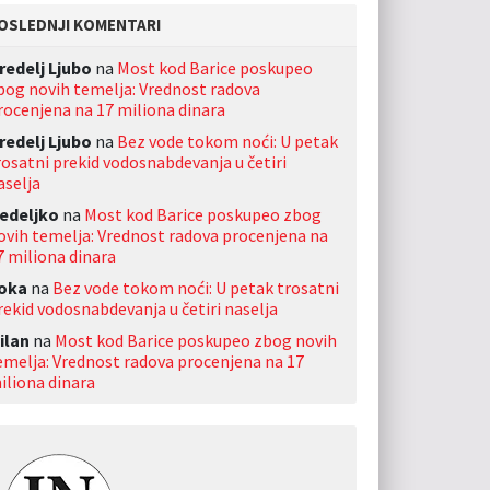
OSLEDNJI KOMENTARI
redelj Ljubo
na
Most kod Barice poskupeo
bog novih temelja: Vrednost radova
rocenjena na 17 miliona dinara
redelj Ljubo
na
Bez vode tokom noći: U petak
rosatni prekid vodosnabdevanja u četiri
aselja
edeljko
na
Most kod Barice poskupeo zbog
ovih temelja: Vrednost radova procenjena na
7 miliona dinara
oka
na
Bez vode tokom noći: U petak trosatni
rekid vodosnabdevanja u četiri naselja
ilan
na
Most kod Barice poskupeo zbog novih
emelja: Vrednost radova procenjena na 17
iliona dinara