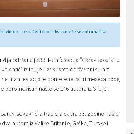
nim vidom – označeni deo teksta može se automatski
đija održana je 33. Manifestacija “Garavi sokak” u
ka Antić” iz Inđije. Ovi susreti održavani su niz
ne manifestacija je pomerene za tri meseca zbog
 je poromovisan našlo se 146 autora iz Srbije i
avi sokak” čija tradicija datira 33. godine našlo
o dva autora iz Velike Britanije, Grčke, Turske i