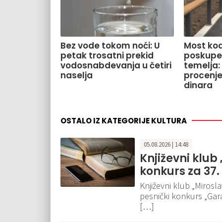
Bez vode tokom noći: U
Most kod
petak trosatni prekid
poskupe
vodosnabdevanja u četiri
temelja:
naselja
procenje
dinara
OSTALO IZ KATEGORIJE KULTURA
05.08.2026 | 14:48
Književni klub
konkurs za 37.
Književni klub „Mirosla
pesnički konkurs „Garav
[…]