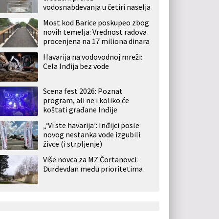
vodosnabdevanja u četiri naselja
Most kod Barice poskupeo zbog
novih temelja: Vrednost radova
procenjena na 17 miliona dinara
Havarija na vodovodnoj mreži:
Cela Inđija bez vode
Scena fest 2026: Poznat
program, ali ne i koliko će
koštati građane Inđije
„‘Vi ste havarija’: Inđijci posle
novog nestanka vode izgubili
živce (i strpljenje)
Više novca za MZ Čortanovci:
Đurđevdan među prioritetima