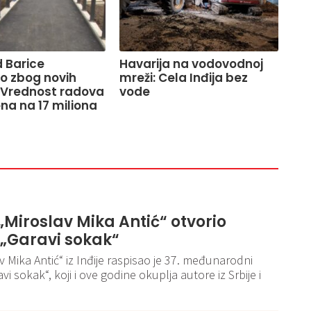
 Barice
Havarija na vodovodnoj
o zbog novih
mreži: Cela Inđija bez
 Vrednost radova
vode
na na 17 miliona
 „Miroslav Mika Antić“ otvorio
 „Garavi sokak“
v Mika Antić“ iz Inđije raspisao je 37. međunarodni
i sokak“, koji i ove godine okuplja autore iz Srbije i