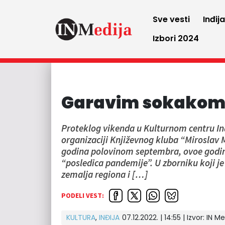
Sve vesti
Inđij
Izbori 2024
Garavim sokakom 
Proteklog vikenda u Kulturnom centru Inđ
organizaciji Književnog kluba “Miroslav Mi
godina polovinom septembra, ovoe godin
“posledica pandemije”. U zborniku koji je
zemalja regiona i […]
PODELI VEST:
KULTURA
,
INĐIJA
07.12.2022. | 14:55 | Izvor:
IN Me