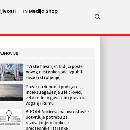
jivosti
IN Medija Shop
AJNOVIJE
„‘Vi ste havarija’: Inđijci posle
novog nestanka vode izgubili
živce (i strpljenje)
Požar na deponiji podigao
indeks zagađenja u Mitrovici,
vetar odneo gusti dim pravo u
Voganj i Rumu
BIRODI: Vučićeva najava ostavke
potvrđuje potrebu za
razdvajanjem funkcije
predsednika i stranke