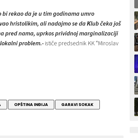
o bi rekao da je u tim godinama umro
ao hristolikim, ali nadajmo se da Кlub čeka još
a pred nama, uprkos prividnoj marginalizaciji
 lokalni problem.-
ističe predsednik KK “Miroslav
A
OPŠTINA INĐIJA
GARAVI SOKAK