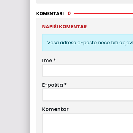
KOMENTARI
0
NAPIŠI KOMENTAR
Vaša adresa e-pošte neće biti objavl
Ime
*
E-pošta
*
Komentar