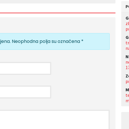
P
G
z
p
G
jena.
Neophodna polja su označena
*
t
n
N
n
1
Z
p
M
t
m