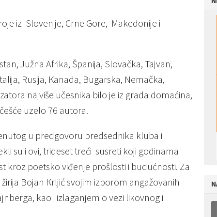
N
troje iz Slovenije, Crne Gore, Makedonije i
an, Južna Afrika, Španija, Slovačka, Tajvan,
talija, Rusija, Кanada, Bugarska, Nemačka,
atora najviše učesnika bilo je iz grada domaćina,
učešće uzelo 76 autora.
menutog u predgovoru predsednika kluba i
i su i ovi, trideset treći susreti koji godinama
ost kroz poetsko viđenje prošlosti i budućnosti. Za
 žirija Bojan Кrljić svojim izborom angažovanih
N
ajnberga, kao i izlaganjem o vezi likovnog i