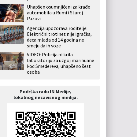
Uhapšen osumnjičeni za krađe
automobila u Rumi i Staroj
Pazovi
Agencija upozorava roditelje:
Električni trotinet nije igračka,
deca mlađa od 14 godina ne
smeju da ih voze
VIDEO: Policija otkrila
laboratoriju za uzgoj marihuane
kod Smedereva, uhapšeno šest
osoba
Podrška radu IN Medije,
lokalnog nezavisnog medija.