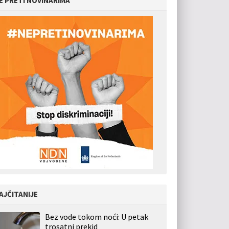
E PRETI NOVINARIMA
AJČITANIJE
Bez vode tokom noći: U petak
trosatni prekid