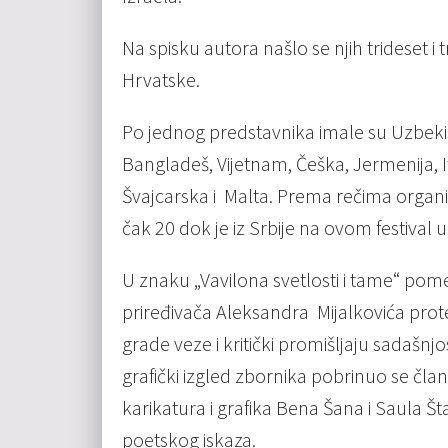
Na spisku autora našlo se njih trideset i 
Hrvatske.
Po jednog predstavnika imale su Uzbekist
Bangladeš, Vijetnam, Češka, Jermenija, I
Švajcarska i Malta. Prema rečima organiz
čak 20 dok je iz Srbije na ovom festival 
U znaku „Vavilona svetlosti i tame“ po
priređivača Aleksandra Mijalkovića protekl
grade veze i kritički promišljaju sadašnj
grafički izgled zbornika pobrinuo se član
karikatura i grafika Bena Šana i Saula Št
poetskog iskaza.