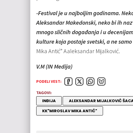
-Festival je u najboljim godinama. Nek
Aleksandar Makedonski, neko bi ih nazv
mnogo sličnih događanja i u decenijam
kulture koja postaje svetski, a ne samo
Mika Antić” Aaleksandar Mijalković.
V.M (IN Medija)
PODELI VEST:
TAGOVI:
INĐIJA
ALEKSANDAR MIJALKOVIĆ ŠAC
KK"MIROSLAV MIKA ANTIĆ"