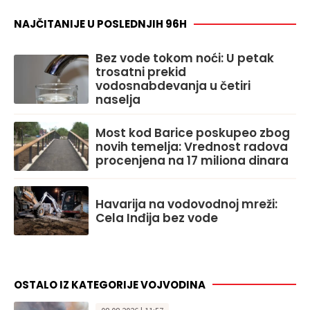
NAJČITANIJE U POSLEDNJIH 96H
Bez vode tokom noći: U petak
trosatni prekid
vodosnabdevanja u četiri
naselja
Most kod Barice poskupeo zbog
novih temelja: Vrednost radova
procenjena na 17 miliona dinara
Havarija na vodovodnoj mreži:
Cela Inđija bez vode
OSTALO IZ KATEGORIJE VOJVODINA