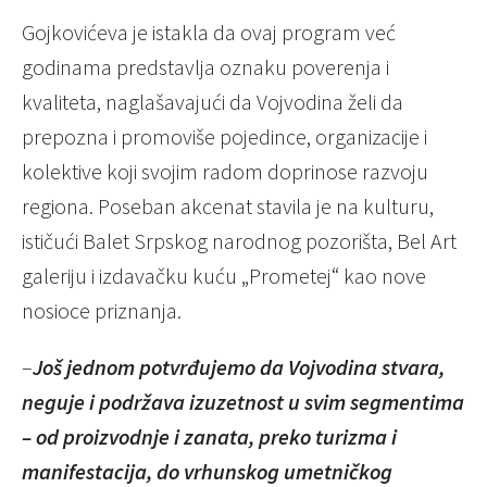
Gojkovićeva je istakla da ovaj program već
godinama predstavlja oznaku poverenja i
kvaliteta, naglašavajući da Vojvodina želi da
prepozna i promoviše pojedince, organizacije i
kolektive koji svojim radom doprinose razvoju
regiona. Poseban akcenat stavila je na kulturu,
ističući Balet Srpskog narodnog pozorišta, Bel Art
galeriju i izdavačku kuću „Prometej“ kao nove
nosioce priznanja.
–
Još jednom potvrđujemo da Vojvodina stvara,
neguje i podržava izuzetnost u svim segmentima
– od proizvodnje i zanata, preko turizma i
manifestacija, do vrhunskog umetničkog