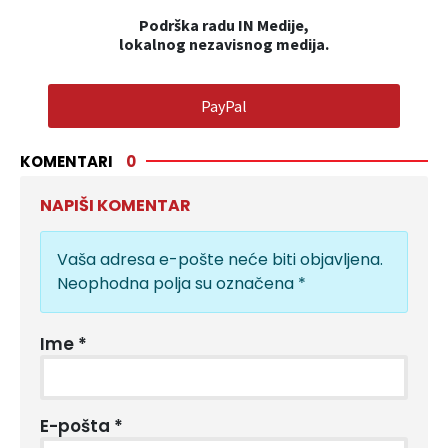
Podrška radu IN Medije,
lokalnog nezavisnog medija.
PayPal
KOMENTARI
0
NAPIŠI KOMENTAR
Vaša adresa e-pošte neće biti objavljena.
Neophodna polja su označena
*
Ime
*
E-pošta
*