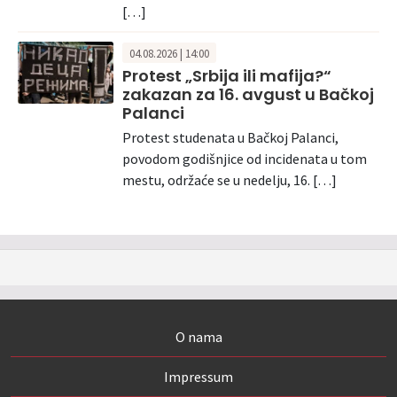
[…]
04.08.2026 | 14:00
Protest „Srbija ili mafija?“
zakazan za 16. avgust u Bačkoj
Palanci
Protest studenata u Bačkoj Palanci,
povodom godišnjice od incidenata u tom
mestu, održaće se u nedelju, 16. […]
O nama
Impressum