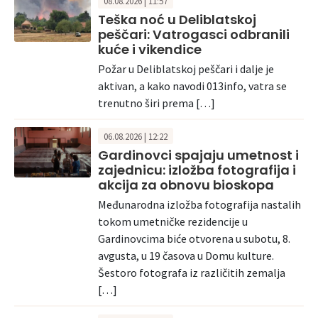
08.08.2026 | 11:57
Teška noć u Deliblatskoj
peščari: Vatrogasci odbranili
kuće i vikendice
Požar u Deliblatskoj peščari i dalje je
aktivan, a kako navodi 013info, vatra se
trenutno širi prema […]
06.08.2026 | 12:22
Gardinovci spajaju umetnost i
zajednicu: izložba fotografija i
akcija za obnovu bioskopa
Međunarodna izložba fotografija nastalih
tokom umetničke rezidencije u
Gardinovcima biće otvorena u subotu, 8.
avgusta, u 19 časova u Domu kulture.
Šestoro fotografa iz različitih zemalja
[…]