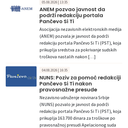
05.08.2026 | 13:35
ANEM pozvao javnost da
podrži redakciju portala
Pančevo Si Ti
Asocijacija nezavisnih elektronskih medija
(ANEM) pozvala je javnost da podrži
redakciju portala Pančevo Si Ti (PST), koja
prikuplja sredstva za pokrivanje sudskih
troškova nastalih nakon […]
04.08.2026 | 16:35
NUNS: Poziv za pomoć redakciji
Pančevo Si Ti nakon
pravosnažne presude
Nezavisno udruženje novinara Srbije
(NUNS) pozvalo je javnost da podrži
redakciju portala Pančevo Si Ti (PST), koja
prikuplja 163.700 dinara za troškove po
pravosnažnoj presudi Apelacionog suda