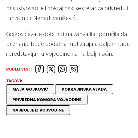
prisustvovao je i pokrajinski sekretar za privredu i
turizam dr Nenad Ivanišević.
Gojkovićeva je dobitnicima zahvalila i poručila da
priznanje bude dodatna motivacija u daljem radu
i predstavljanju Vojvodine na najbolji način.
PODELI VEST:
TAGOVI:
MAJA GOJKOVIĆ
POKRAJINSKA VLADA
PRIVREDNA KOMORA VOJVODINE
NAJBOLJE IZ VOJVODINE