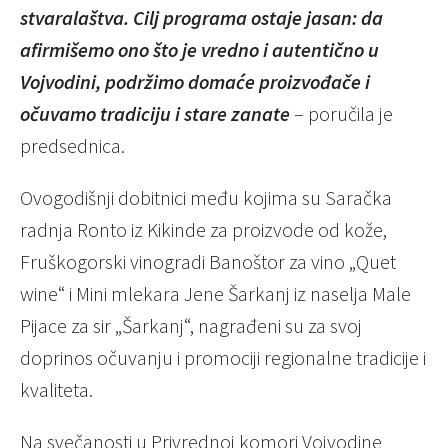
stvaralaštva. Cilj programa ostaje jasan: da
afirmišemo ono što je vredno i autentično u
Vojvodini, podržimo domaće proizvođače i
očuvamo tradiciju i stare zanate
– poručila je
predsednica.
Ovogodišnji dobitnici među kojima su Saračka
radnja Ronto iz Kikinde za proizvode od kože,
Fruškogorski vinogradi Banoštor za vino „Quet
wine“ i Mini mlekara Jene Šarkanj iz naselja Male
Pijace za sir „Šarkanj“, nagrađeni su za svoj
doprinos očuvanju i promociji regionalne tradicije i
kvaliteta.
Na svečanosti u Privrednoj komori Vojvodine