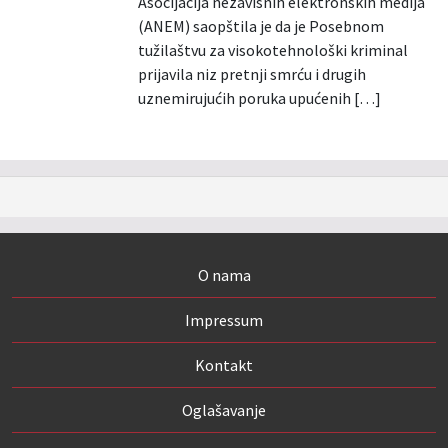
Asocijacija nezavisnih elektronskih medija
(ANEM) saopštila je da je Posebnom
tužilaštvu za visokotehnološki kriminal
prijavila niz pretnji smrću i drugih
uznemirujućih poruka upućenih […]
O nama
Impressum
Kontakt
Oglašavanje