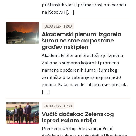
prištinskih vlasti prema srpskom narodu
na Kosovu i […]
08.08.2026 | 13:09
Akademski plenum: Izgorela
šuma ne sme da postane
građevinski plen
Akademski plenum predložio je izmenu
Zakona o šumama kojom bi promena
namene opožarenih šuma i šumskog
zemljišta bila zabranjena najmanje 30
godina. Kako navode, cilj je da se spreči da
[…]
08.08.2026 | 11:20
Vučić dočekao Zelenskog
ispred Palate Srbija
Predsednik Srbije Aleksandar Vučić
dočekao je danas predsednika Ukrajine na