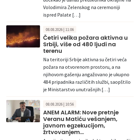
Volodimira Zelenskog na ceremoniji
ispred Palate […]
08.08.2026 | 11:06
Četiri velika požara aktivna u
Srbiji, više od 480 ljudi na
terenu
Na teritoriji Srbije aktivna su četiri veća
požara na otvorenom prostoru, a na
njihovom gašenju angažovano je ukupno
484 pripadnika različitih službi, saopštilo
je Ministarstvo unutrašnjih […]
08.08.2026 | 10:56
ANEM ALARM: Nove pretnje
Veranu Matiću vešanjem,
javnom egzekucijom,
žrtvovanjem…