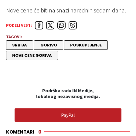
Nove cene će biti na snazi narednih sedam dana.
PODELI VEST:
TAGOVI:
SRBIJA
GORIVO
POSKUPLJENJE
NOVE CENE GORIVA
Podrška radu IN Medije,
lokalnog nezavisnog medija.
PayPal
KOMENTARI
0