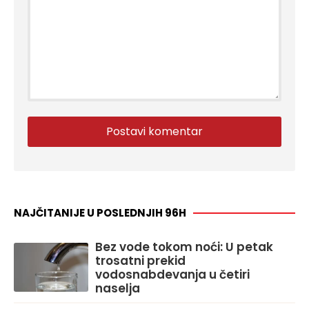
NAJČITANIJE U POSLEDNJIH 96H
Bez vode tokom noći: U petak
trosatni prekid
vodosnabdevanja u četiri
naselja