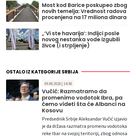
Most kod Barice poskupeo zbog
novih temelja: Vrednost radova
procenjena na 17 miliona dinara
„‘Vi ste havarija’: Inđijci posle
novog nestanka vode izgubili
živce (i strpljenje)
OSTALO IZ KATEGORIJE SRBIJA
09.08.2026 | 14:38
Vučić: Razmatramo da
promenimo vodotok Ibra, pa
ćemo videti šta će Albanci na
Kosovu
Predsednik Srbije Aleksandar Vučić izjavio
je da država razmatra promenu vodotoka
reke Ibar na svojoj teritoriji, zbog odnosa