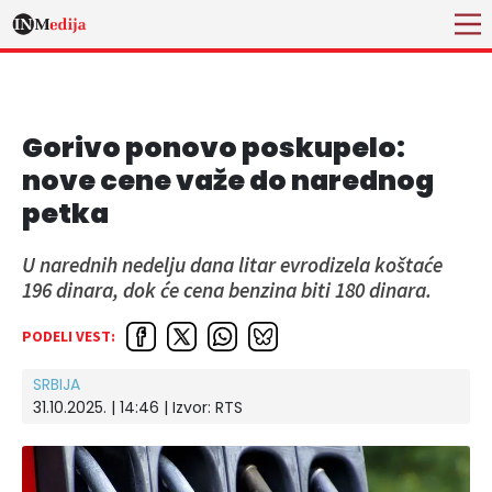
Gorivo ponovo poskupelo:
nove cene važe do narednog
petka
U narednih nedelju dana litar evrodizela koštaće
196 dinara, dok će cena benzina biti 180 dinara.
PODELI VEST:
SRBIJA
31.10.2025. | 14:46
| Izvor:
RTS