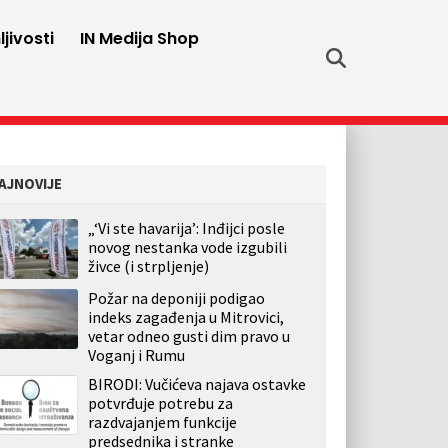
jivosti
IN Medija Shop
AJNOVIJE
„‘Vi ste havarija’: Inđijci posle
novog nestanka vode izgubili
živce (i strpljenje)
Požar na deponiji podigao
indeks zagađenja u Mitrovici,
vetar odneo gusti dim pravo u
Voganj i Rumu
BIRODI: Vučićeva najava ostavke
potvrđuje potrebu za
razdvajanjem funkcije
predsednika i stranke