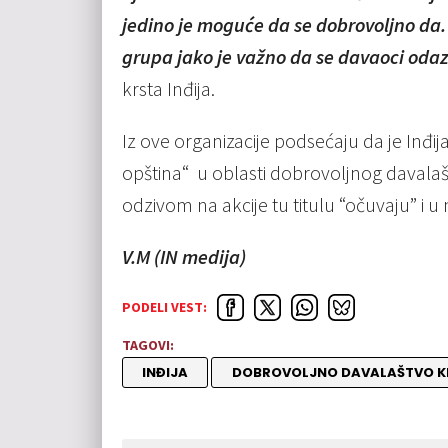
jedino je moguće da se dobrovoljno da.
grupa jako je važno da se davaoci odazo
krsta Inđija.
Iz ove organizacije podsećaju da je Inđij
opština“ u oblasti dobrovoljnog davalaš
odzivom na akcije tu titulu “očuvaju” i u
V.M (IN medija)
PODELI VEST:
TAGOVI:
INĐIJA
DOBROVOLJNO DAVALAŠTVO K