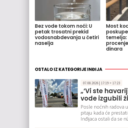
Bez vode tokom noći: U
Most kod
petak trosatni prekid
poskupe
vodosnabdevanja u četiri
temelja:
naselja
procenje
dinara
OSTALO IZ KATEGORIJE INĐIJA
07.08.2026 | 17:19 > 17:23
„‘Vi ste havari
vode izgubili ž
Posle noćnih radova u
pitaju kada će presta
Inđijaca ostali da se 