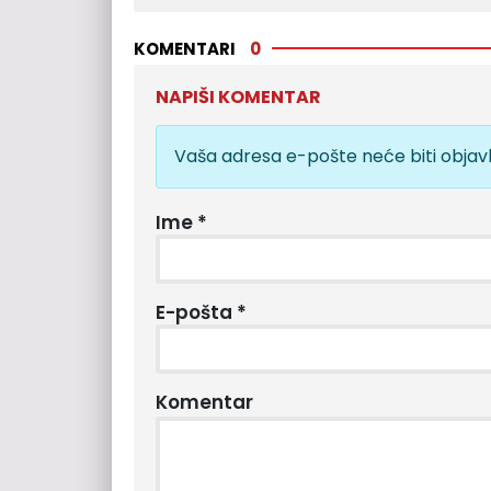
KOMENTARI
0
NAPIŠI KOMENTAR
Vaša adresa e-pošte neće biti objavl
Ime
*
E-pošta
*
Komentar