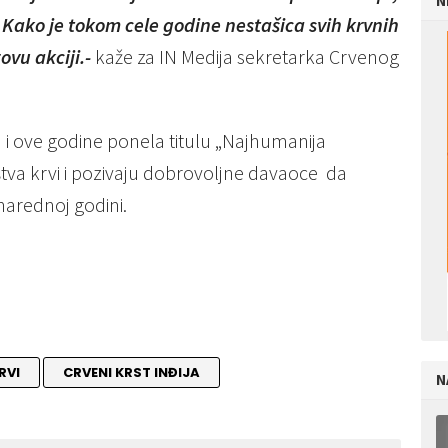
N
 Kako je tokom cele godine nestašica svih krvnih
vu akciji.-
kaže za IN Medija sekretarka Crvenog
a i ove godine ponela titulu „Najhumanija
tva krvi i pozivaju dobrovoljne davaoce da
 narednoj godini.
RVI
CRVENI KRST INĐIJA
N