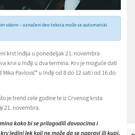
nim vidom – označeni deo teksta može se automatski
veni krst Inđija u ponedeljak 21. novembra
a krvi u Inđiji u dva termina. Krv je moguće dati
ika Pavlović“ u Inđiji od 8 do 12 sati i od 16 do
to je trend cele godine te iz Crvenog krsta
ji 21. novembra.
mina kako bi se prilagodili davaocima i
 jedini lek koji ne može da se napravi ili kupi,