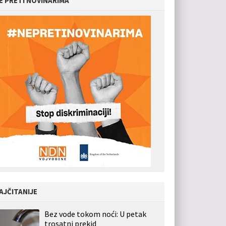
E PRETI NOVINARIMA
AJČITANIJE
Bez vode tokom noći: U petak
trosatni prekid