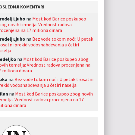
OSLEDNJI KOMENTARI
redelj Ljubo
na
Most kod Barice poskupeo
bog novih temelja: Vrednost radova
rocenjena na 17 miliona dinara
redelj Ljubo
na
Bez vode tokom noći: U petak
rosatni prekid vodosnabdevanja u četiri
aselja
edeljko
na
Most kod Barice poskupeo zbog
ovih temelja: Vrednost radova procenjena na
7 miliona dinara
oka
na
Bez vode tokom noći: U petak trosatni
rekid vodosnabdevanja u četiri naselja
ilan
na
Most kod Barice poskupeo zbog novih
emelja: Vrednost radova procenjena na 17
iliona dinara