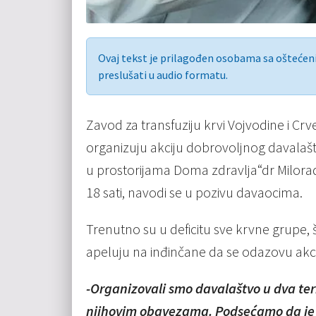
Ovaj tekst je prilagođen osobama sa ošteće
preslušati u audio formatu.
Zavod za transfuziju krvi Vojvodine i Cr
organizuju akciju dobrovoljnog davalaštv
u prostorijama Doma zdravlja“dr Milorad M
18 sati, navodi se u pozivu davaocima.
Trenutno su u deficitu sve krvne grupe, š
apeluju na inđinčane da se odazovu akci
-Organizovali smo davalaštvo u dva ter
njihovim obavezama. Podsećamo da je krv