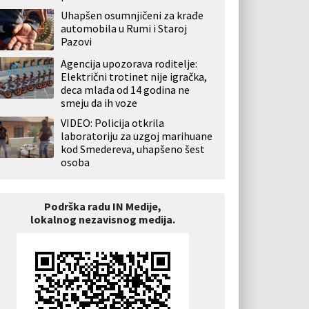
Uhapšen osumnjičeni za krađe
automobila u Rumi i Staroj
Pazovi
Agencija upozorava roditelje:
Električni trotinet nije igračka,
deca mlađa od 14 godina ne
smeju da ih voze
VIDEO: Policija otkrila
laboratoriju za uzgoj marihuane
kod Smedereva, uhapšeno šest
osoba
Podrška radu IN Medije,
lokalnog nezavisnog medija.