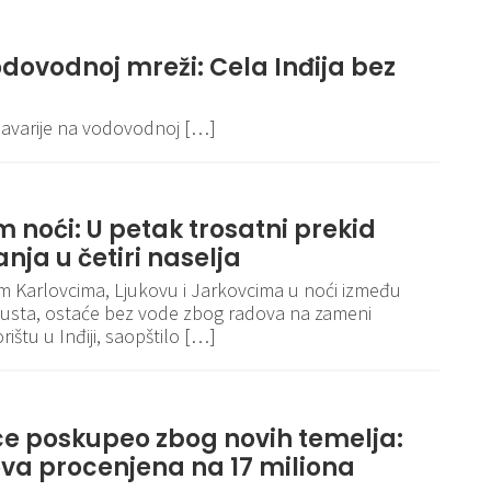
dovodnoj mreži: Cela Inđija bez
havarije na vodovodnoj […]
 noći: U petak trosatni prekid
ja u četiri naselja
vim Karlovcima, Ljukovu i Jarkovcima u noći između
vgusta, ostaće bez vode zbog radova na zameni
rištu u Inđiji, saopštilo […]
ce poskupeo zbog novih temelja:
va procenjena na 17 miliona