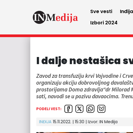
Sve vesti
Inđij
Izbori 2024
I dalje nestašica 
Zavod za transfuziju krvi Vojvodine i Crv
organizuju akciju dobrovoljnog davalaštva
prostorijama Doma zdravlja“dr Milorad Mik
sati, navodi se u pozivu davaocima. Tren
PODELI VEST:
INĐIJA
15.11.2022. | 15:30 | Izvor:
IN Medija