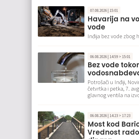
07.08.2026 | 15:01
Havarija na vo
vode
Inđija bez vode zbog 
06.08.2026 | 14:59 > 15:01
Bez vode tokom
vodosnabdevan
Potrošači u Inđiji, No
četvrtka i petka, 7. a
glavnog ventila na izvo
06.08.2026 | 14:23 > 17:23
Most kod Bari
Vrednost rado