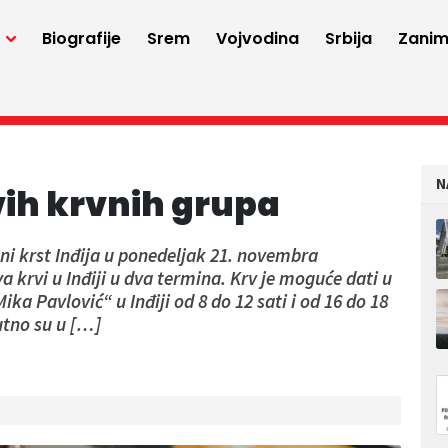
a
Biografije
Srem
Vojvodina
Srbija
Zaniml
N
svih krvnih grupa
eni krst Inđija u ponedeljak 21. novembra
 krvi u Inđiji u dva termina. Krv je moguće dati u
a Pavlović“ u Inđiji od 8 do 12 sati i od 16 do 18
utno su u […]