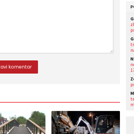
P
G
z
p
G
t
n
N
n
1
Z
p
M
t
m