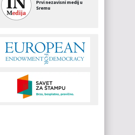
Prvi nezavisni medij u
Sremu