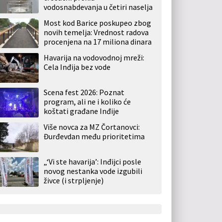
vodosnabdevanja u četiri naselja
Most kod Barice poskupeo zbog
novih temelja: Vrednost radova
procenjena na 17 miliona dinara
Havarija na vodovodnoj mreži:
Cela Inđija bez vode
Scena fest 2026: Poznat
program, ali ne i koliko će
koštati građane Inđije
Više novca za MZ Čortanovci:
Đurđevdan među prioritetima
„‘Vi ste havarija’: Inđijci posle
novog nestanka vode izgubili
živce (i strpljenje)