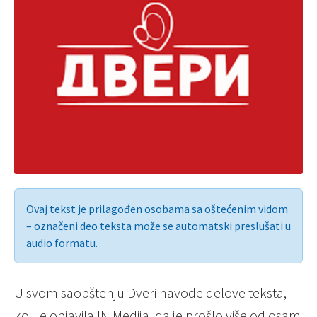
Ovaj tekst je prilagođen osobama sa oštećenim vidom
– označeni deo teksta može se automatski preslušati u
audio formatu.
U svom saopštenju Dveri navode delove teksta,
koji je objavila IN Medija, da je prošlo više od osam