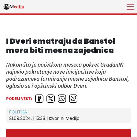
I Dveri smatraju da Banstol
mora biti mesna zajednica
Nakon što je početkom meseca pokret GrađanIN
najavio pokretanje nove inicijacitive koja
podrazumeva formiranje mesne zajednice Banstol,
oglasio se i opštinski odbor Dveri.
PODELI VEST:
POLITIKA
21.09.2024. | 15:38
| Izvor:
IN Medija