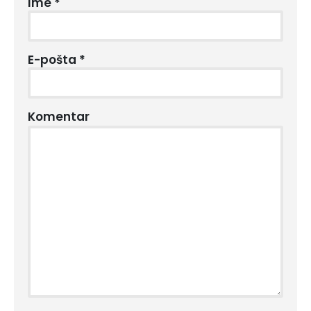
Ime
*
E-pošta
*
Komentar