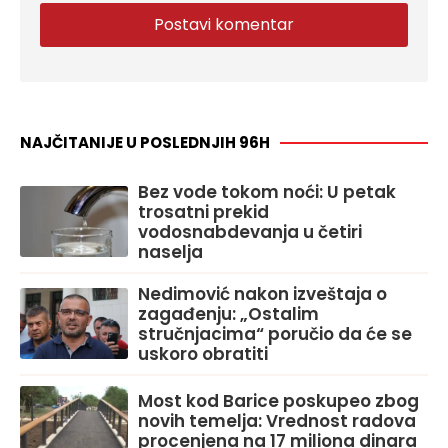
NAJČITANIJE U POSLEDNJIH 96H
Bez vode tokom noći: U petak
trosatni prekid
vodosnabdevanja u četiri
naselja
Nedimović nakon izveštaja o
zagađenju: „Ostalim
stručnjacima“ poručio da će se
uskoro obratiti
Most kod Barice poskupeo zbog
novih temelja: Vrednost radova
procenjena na 17 miliona dinara