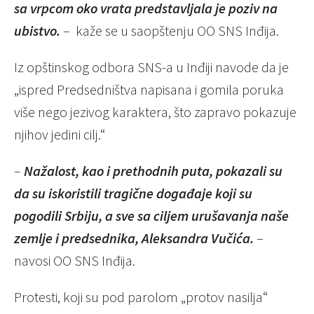
sa
vrpcom
oko
vrata
predstavljala
je
poziv
na
ubistvo
.
– kaže se u saopštenju OO SNS Inđija.
Iz opštinskog odbora SNS-a u Inđiji navode da je
„ispred Predsedništva napisana i gomila poruka
više nego jezivog karaktera, što zapravo pokazuje
njihov jedini cilj.“
–
Na
ž
alost
,
kao
i
prethodnih
puta
,
pokazali
su
da
su
iskoristili
tragi
č
ne
doga
đ
aje
koji
su
pogodili
Srbiju
,
a
sve
sa
ciljem
uru
š
avanja
na
š
e
zemlje
i
predsednika
,
Aleksandra
Vu
č
i
ć
a
.
–
navosi OO SNS Inđija.
Protesti, koji su pod parolom „protov nasilja“