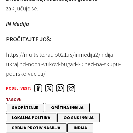
zaključuje se.
IN Medija
PROČITAJTE JOŠ:
https://multisite.radio021.rs/inmedija2/indija-
ukrajinci-nocni-vukovi-bugari-i-kinezi-na-skupu-
podrske-vucicu/
PODELI VEST:
TAGOVI:
SAOPŠTENJE
OPŠTINA INĐIJA
LOKALNA POLITIKA
OO SNS INĐIJA
SRBIJA PROTIV NASILJA
INĐIJA