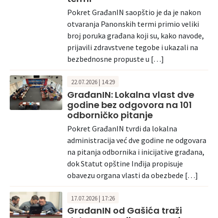
Pokret GrađanIN saopštio je da je nakon
otvaranja Panonskih termi primio veliki
broj poruka građana koji su, kako navode,
prijavili zdravstvene tegobe i ukazali na
bezbednosne propuste u […]
22.07.2026 | 14:29
GrađanIN: Lokalna vlast dve
godine bez odgovora na 101
odborničko pitanje
Pokret GrađanIN tvrdi da lokalna
administracija već dve godine ne odgovara
na pitanja odbornika i inicijative građana,
dok Statut opštine Inđija propisuje
obavezu organa vlasti da obezbede […]
17.07.2026 | 17:26
GrađanIN od Gašića traži