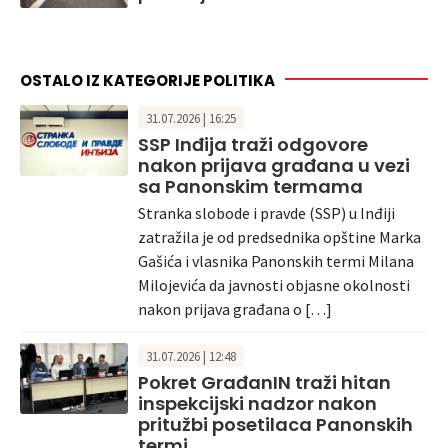
OSTALO IZ KATEGORIJE POLITIKA
31.07.2026 | 16:25
SSP Inđija traži odgovore
nakon prijava građana u vezi
sa Panonskim termama
Stranka slobode i pravde (SSP) u Inđiji
zatražila je od predsednika opštine Marka
Gašića i vlasnika Panonskih termi Milana
Milojevića da javnosti objasne okolnosti
nakon prijava građana o […]
31.07.2026 | 12:48
Pokret GrađanIN traži hitan
inspekcijski nadzor nakon
pritužbi posetilaca Panonskih
termi