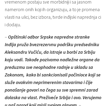
vremenom postaju sve morbidniji i sa jasnom
namerom onih koji ih organizuju, a to je promena
vlasti na ulici, bez izbora, tvrde inđijski naprednja ci
i dodaju.
–
Op
š
tinski
odbor
Srpske
napredne
stranke
In
đ
ija
pru
ž
a
bvezrezervnu
podr
š
ku
predsedniku
Aleksandru
Vu
č
i
ć
u
,
da
istraje
u
borbi
za
Srbiju
koju
vodi
.
Tako
đ
e
pozivamo
nadle
ž
ne
organe
da
preduzmu
sve
neophodne
radnje
u
skladu
sa
Zakonom
,
kako
bi
sankcionisali
po
č
inioce
koji
se
slu
ž
e
ovakvim
neprimerenim
stavarima
i
č
ije
pona
š
anje
govori
na
č
ega
su
sve
spremni
zarad
dolaska
na
vlast
.
Pre
ž
ive
ć
e
Srbija
i
ovo
.
Verujemo
u
na
š
narod
koji
misli
svojom
glavom
.
–