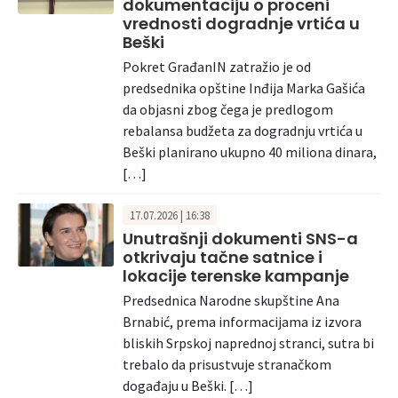
dokumentaciju o proceni
vrednosti dogradnje vrtića u
Beški
Pokret GrađanIN zatražio je od
predsednika opštine Inđija Marka Gašića
da objasni zbog čega je predlogom
rebalansa budžeta za dogradnju vrtića u
Beški planirano ukupno 40 miliona dinara,
[…]
17.07.2026 | 16:38
Unutrašnji dokumenti SNS-a
otkrivaju tačne satnice i
lokacije terenske kampanje
Predsednica Narodne skupštine Ana
Brnabić, prema informacijama iz izvora
bliskih Srpskoj naprednoj stranci, sutra bi
trebalo da prisustvuje stranačkom
događaju u Beški. […]