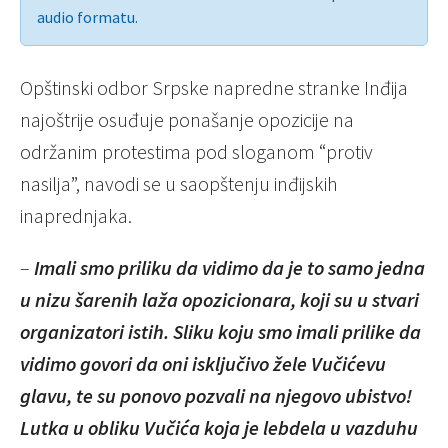
audio formatu.
Opštinski odbor Srpske napredne stranke Inđija
najoštrije osuđuje ponašanje opozicije na
održanim protestima pod sloganom “protiv
nasilja”, navodi se u saopštenju inđijskih
inaprednjaka.
–
Imali
smo
priliku
da
vidimo
da
je
to
samo
jedna
u
nizu
š
arenih
la
ž
a
opozicionara
,
koji
su
u
stvari
organizatori
istih
.
Sliku
koju
smo
imali
prilike
da
vidimo
govori
da
oni
isklju
č
ivo
ž
ele
Vu
č
i
ć
evu
glavu
,
te
su
ponovo
pozvali
na
njegovo
ubistvo
!
Lutka
u
obliku
Vu
č
i
ć
a
koja
je
lebdela
u
vazduhu