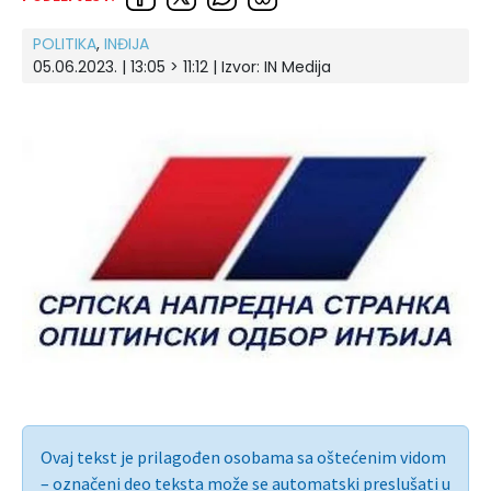
POLITIKA
,
INĐIJA
05.06.2023. | 13:05 > 11:12 | Izvor:
IN Medija
Ovaj tekst je prilagođen osobama sa oštećenim vidom
– označeni deo teksta može se automatski preslušati u