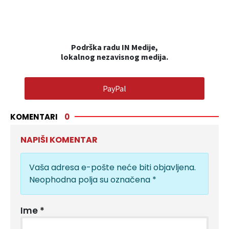
Podrška radu IN Medije,
lokalnog nezavisnog medija.
PayPal
KOMENTARI
0
NAPIŠI KOMENTAR
Vaša adresa e-pošte neće biti objavljena.
Neophodna polja su označena
*
Ime
*