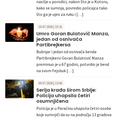
nasilje u porodici, nakon što je u Kotoru,
kako se sumnja, povredio policajca tako
što ga je ujeo za ruku i […]
16.07.2026 | 15:31
Umro Goran Bulatović Manza,
jedan od osnivača
Partibrejkersa
Bubnjar i jedan od osnivača benda
Partibrejkersi Goran Bulatović Manza
preminuo je u 67 godini, potvrdio je bend
na svom Fejsbuk […]
09.07.2026 | 13:56
Serija krađa širom Srbije:
Policija uhapsila četiri
osumnjičena
Policija je u Paraćinu uhapsila četiri osobe
koje sumnjiči da su na području 13 gradova