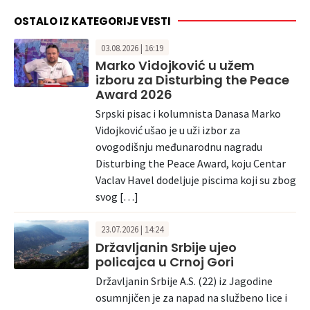
OSTALO IZ KATEGORIJE VESTI
03.08.2026 | 16:19
Marko Vidojković u užem
izboru za Disturbing the Peace
Award 2026
Srpski pisac i kolumnista Danasa Marko
Vidojković ušao je u uži izbor za
ovogodišnju međunarodnu nagradu
Disturbing the Peace Award, koju Centar
Vaclav Havel dodeljuje piscima koji su zbog
svog […]
23.07.2026 | 14:24
Državljanin Srbije ujeo
policajca u Crnoj Gori
Državljanin Srbije A.S. (22) iz Jagodine
osumnjičen je za napad na službeno lice i