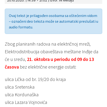
20.10.2020. | 14:39 > 21:02 | Izvor:
IN Medija
Ovaj tekst je prilagođen osobama sa oštećenim vidom
– označeni deo teksta može se automatski preslušati u
audio formatu.
Zbog planiranih radova na električnoj mreži,
Elektrodistribucija obaveštava meštane Inđije da
će u sredu,
21. oktobra u periodu od 09 do 13
časova
bez električne energije ostati:
ulica Lička od br. 19/20 do kraja
ulica Sretenska
ulica Kordunaška
ulica Lazara Vojnovića