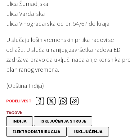
ulica Šumadijska
ulica Vardarska
ulica Vinogradarska od br. 54/67 do kraja
U slučaju loših vremenskih prilika radovi se
odlažu. U slučaju ranijeg završetka radova ED
zadržava pravo da uključi napajanje korisnika pre
planiranog vremena.
(Opština Inđija)
PODELI VEST:
TAGOVI:
INĐIJA
ISKLJUČENJA STRUJE
ELEKTRODISTRIBUCIJA
ISKLJUČENJA