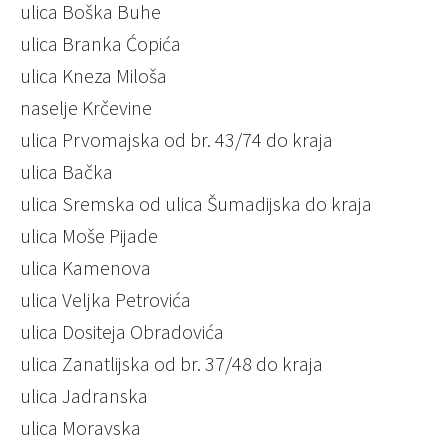
ulica Boška Buhe
ulica Branka Ćopića
ulica Kneza Miloša
naselje Krčevine
ulica Prvomajska od br. 43/74 do kraja
ulica Bačka
ulica Sremska od ulica Šumadijska do kraja
ulica Moše Pijade
ulica Kamenova
ulica Veljka Petrovića
ulica Dositeja Obradovića
ulica Zanatlijska od br. 37/48 do kraja
ulica Jadranska
ulica Moravska