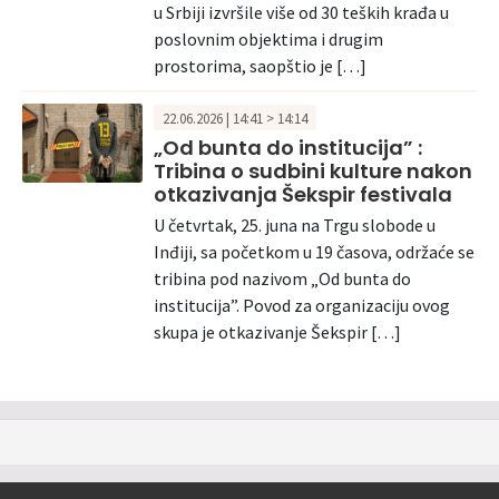
u Srbiji izvršile više od 30 teških krađa u
poslovnim objektima i drugim
prostorima, saopštio je […]
22.06.2026 | 14:41 > 14:14
„Od bunta do institucija” :
Tribina o sudbini kulture nakon
otkazivanja Šekspir festivala
U četvrtak, 25. juna na Trgu slobode u
Inđiji, sa početkom u 19 časova, održaće se
tribina pod nazivom „Od bunta do
institucija”. Povod za organizaciju ovog
skupa je otkazivanje Šekspir […]