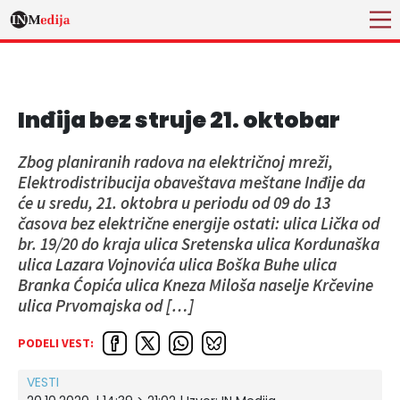
Inđija bez struje 21. oktobar
Zbog planiranih radova na električnoj mreži,
Elektrodistribucija obaveštava meštane Inđije da
će u sredu, 21. oktobra u periodu od 09 do 13
časova bez električne energije ostati: ulica Lička od
br. 19/20 do kraja ulica Sretenska ulica Kordunaška
ulica Lazara Vojnovića ulica Boška Buhe ulica
Branka Ćopića ulica Kneza Miloša naselje Krčevine
ulica Prvomajska od […]
PODELI VEST:
VESTI