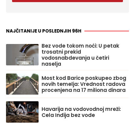
NAJČITANIJE U POSLEDNJIH 96H
Bez vode tokom noći: U petak
trosatni prekid
vodosnabdevanja u četiri
naselja
Most kod Barice poskupeo zbog
novih temelja: Vrednost radova
procenjena na 17 miliona dinara
Havarija na vodovodnoj mreži:
Cela Inđija bez vode