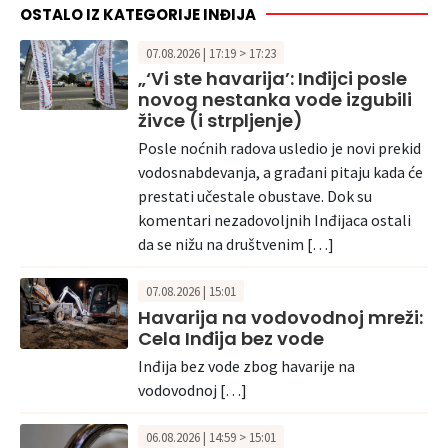
OSTALO IZ KATEGORIJE INĐIJA
07.08.2026 | 17:19 > 17:23
„‘Vi ste havarija’: Inđijci posle
novog nestanka vode izgubili
živce (i strpljenje)
Posle noćnih radova usledio je novi prekid
vodosnabdevanja, a građani pitaju kada će
prestati učestale obustave. Dok su
komentari nezadovoljnih Inđijaca ostali
da se nižu na društvenim […]
07.08.2026 | 15:01
Havarija na vodovodnoj mreži:
Cela Inđija bez vode
Inđija bez vode zbog havarije na
vodovodnoj […]
06.08.2026 | 14:59 > 15:01