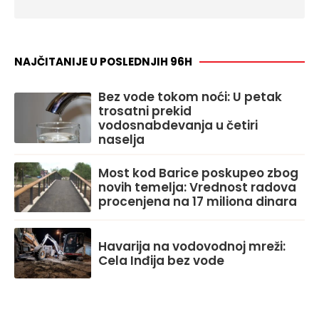
NAJČITANIJE U POSLEDNJIH 96H
Bez vode tokom noći: U petak
trosatni prekid
vodosnabdevanja u četiri
naselja
Most kod Barice poskupeo zbog
novih temelja: Vrednost radova
procenjena na 17 miliona dinara
Havarija na vodovodnoj mreži:
Cela Inđija bez vode