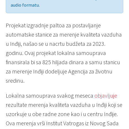
audio formatu.
Projekat izgradnje paltoa za postavljanje
automatske stanice za merenje kvaliteta vazduha
u Inđiji, našao se u nacrtu budžeta za 2023.
godinu. Ovaj projekat lokalna samouprava
finansirala bi sa 825 hiljada dinara a samu stanicu
za merenje Inđiji dodeljuje Agencija za životnu
sredinu.
Lokalna samouprava svakog meseca
objavljuje
rezultate merenja kvaliteta vazduha u Inđiji koji se
uzorkuje u obe radne zone kao i u centru Inđije.
Ova merenja vrši Institut Vatrogas iz Novog Sada