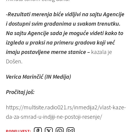
-Rezultati merenja biće vidljivi na sajtu Agencije
i dostupni svim građanima u svakom trenutku.
Na sajtu Agencije sada je moguće videti kako to
izgleda u praksi na primeru gradova koji već
imaju postavljene merne stanice –
kazala je
Došen.
Verica Marinčić (IN Medija)
Pročitaj još:
https://multisite.radio021.rs/inmedija2/vlast-kaze-
da-za-smrad-u-indjiji-ne-postoji-resenje/
PODELI VEST: