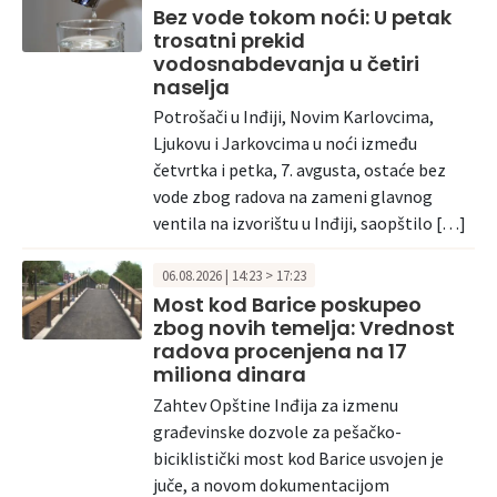
Bez vode tokom noći: U petak
trosatni prekid
vodosnabdevanja u četiri
naselja
Potrošači u Inđiji, Novim Karlovcima,
Ljukovu i Jarkovcima u noći između
četvrtka i petka, 7. avgusta, ostaće bez
vode zbog radova na zameni glavnog
ventila na izvorištu u Inđiji, saopštilo […]
06.08.2026 | 14:23 > 17:23
Most kod Barice poskupeo
zbog novih temelja: Vrednost
radova procenjena na 17
miliona dinara
Zahtev Opštine Inđija za izmenu
građevinske dozvole za pešačko-
biciklistički most kod Barice usvojen je
juče, a novom dokumentacijom