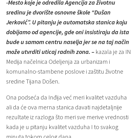
-Mesto koje je odredila Agencija za životnu
sredinu je dvorište osnovne škole “Dušan
Jerković”. U pitanju je automatska stanica koju
dobijamo od agencije, gde oni insistiraju da ista
bude u samom centru naselja jer se na taj način
može utvrditi uticaj radnih zona. –
kazala je za IN
Medija načelnica Odeljenja za urbanizam i
komunalno-stambene poslove i zaštitu životne
sredine Tijana Došen.
Ona podseća da Inđija već meri kvalitet vazduha
ali da će ova merna stanica davati najdetaljnije
rezultate iz razloga što meri sve merive vrednosti
kada je u pitanju kvalitet vazduha I to svakog
minuta tokom celog dana.