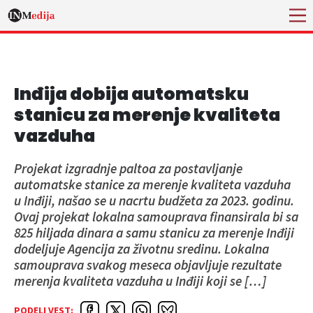
Inđija dobija automatsku
stanicu za merenje kvaliteta
vazduha
Projekat izgradnje paltoa za postavljanje
automatske stanice za merenje kvaliteta vazduha
u Inđiji, našao se u nacrtu budžeta za 2023. godinu.
Ovaj projekat lokalna samouprava finansirala bi sa
825 hiljada dinara a samu stanicu za merenje Inđiji
dodeljuje Agencija za životnu sredinu. Lokalna
samouprava svakog meseca objavljuje rezultate
merenja kvaliteta vazduha u Inđiji koji se […]
PODELI VEST: