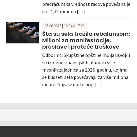
predračunska vrednost radova povećana je
sa 14,39 miliona […]
06.08.2026 | 12:34 > 17:23
Šta su sela tražila rebalansom:
Milioni za manifestacije,
proslave i prateće troškove
Odbornici Skupštine opštine Inđija usvojili
su izmene finansijskih planova više
mesnih zajednica za 2026. godinu, kojima
se budžeti sela povećavaju za više miliona
dinara. Najviše dodatnog […]