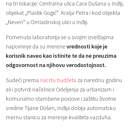
na tri lokacije: Centralna ulica Cara Dušana u Inđiji,
objekat „Plastik Gogić“ Kralja Petra i kod objekta
„Neven“ u Omladinskoj ulici u Inđiji.
Pomenuta laboratorija se u svojim izveštajima
napominje da su merene
vrednosti koje je
korisnik naveo kao istinite te da ne preuzima
odgovornost na njihovu verodostojnost.
Sudeći prema
nacrtu budžeta
za narednu godinu
ali i potvrdi načelnice Odeljenja za urbanizam i
komunalno-stambene poslove i zaštitu životne
sredine Tijane Došen, Inđija dobija automatsku
mernu stanicu za merenje kvaliteta vazduha.