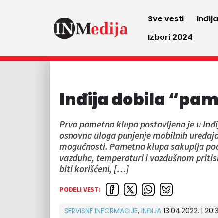
Sve vesti
Inđij
Izbori 2024
Inđija dobila “pa
Prva pametna klupa postavljena je u Inđij
osnovna uloga punjenje mobilnih uređaja
mogućnosti. Pametna klupa sakuplja poda
vazduha, temperaturi i vazdušnom pritisku
biti korišćeni, […]
PODELI VEST:
SERVISNE INFORMACIJE
,
INĐIJA
13.04.2022. | 20:3