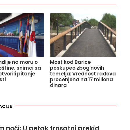
Inđije na moru o
Most kod Barice
pštine, snimci sa
poskupeo zbog novih
tvorili pitanje
temelja: Vrednost radova
sti
procenjena na 17 miliona
dinara
ACIJE
 noći: U petak trosatni prekid