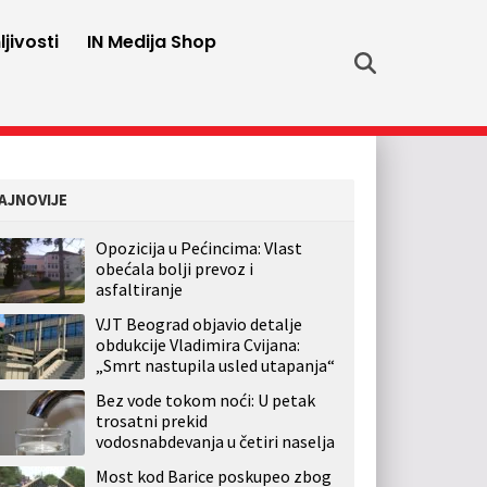
jivosti
IN Medija Shop
AJNOVIJE
Opozicija u Pećincima: Vlast
obećala bolji prevoz i
asfaltiranje
VJT Beograd objavio detalje
obdukcije Vladimira Cvijana:
„Smrt nastupila usled utapanja“
Bez vode tokom noći: U petak
trosatni prekid
vodosnabdevanja u četiri naselja
Most kod Barice poskupeo zbog