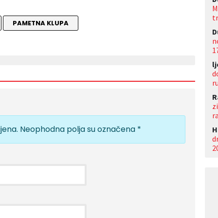
M
t
PAMETNA KLUPA
D
n
1
l
d
r
R
z
r
jena.
Neophodna polja su označena
*
Н
d
2