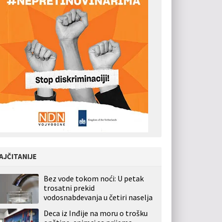
AJČITANIJE
Bez vode tokom noći: U petak
trosatni prekid
vodosnabdevanja u četiri naselja
Deca iz Inđije na moru o trošku