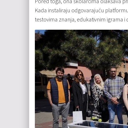
Pored toga, ona školarcima olakšava pri
Kada instaliraju odgovarajuću platformu
testovima znanja, edukativnim igrama i 