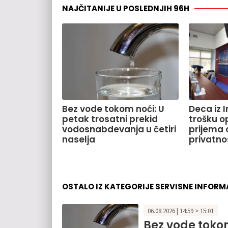
NAJČITANIJE U POSLEDNJIH 96H
Bez vode tokom noći: U
Deca iz 
petak trosatni prekid
trošku o
vodosnabdevanja u četiri
prijema o
naselja
privatno
OSTALO IZ KATEGORIJE SERVISNE INFORM
06.08.2026 | 14:59 > 15:01
Bez vode tokom