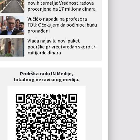
novih temelja: Vrednost radova
procenjena na 17 miliona dinara
Vučić o napadu na profesora
FDU: Očekujem da počinioci budu
pronađeni
Vlada najavila novi paket
podrške privredi vredan skoro tri
milijarde dinara
Podrška radu IN Medije,
lokalnog nezavisnog medija.