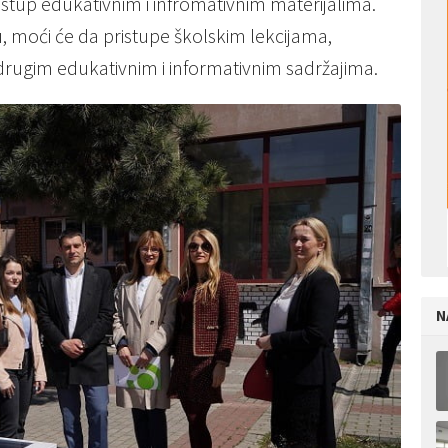
stup edukativnim i infromativnim materijalima.
, moći će da pristupe školskim lekcijama,
drugim edukativnim i informativnim sadržajima.
N