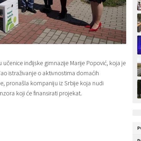
u učenice inđijske gimnazije Marije Popović, koja je
đao istraživanje o aktivnostima domaćih
e, pronašla kompaniju iz Srbije koja nudi
nzora koji će finansirati projekat.
P
D