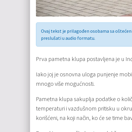
Ovaj tekst je prilagođen osobama sa ošteće
preslušati u audio formatu.
Prva pametna klupa postavljena je u Inđi
Iako joj je osnovna uloga punjenje mobil
mnogo više mogućnosti.
Pametna klupa sakuplja podatke o količi
temperaturi i vazdušnom pritisku u okružen
korišćeni, na koji način, ko će se time bavit