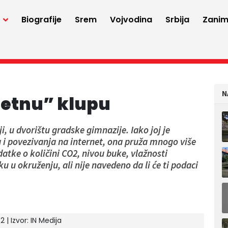
a
Biografije
Srem
Vojvodina
Srbija
Zaniml
N
metnu” klupu
i, u dvorištu gradske gimnazije. Iako joj je
 i povezivanja na internet, ona pruža mnogo više
tke o količini CO2, nivou buke, vlažnosti
 u okruženju, ali nije navedeno da li će ti podaci
2 | Izvor:
IN Medija