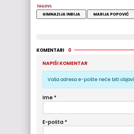
TAGOVI:
GIMNAZIJA INĐIJA
MARIJA POPOVIĆ
KOMENTARI
0
NAPIŠI KOMENTAR
Vaša adresa e-pošte neće biti objavl
Ime
*
E-pošta
*