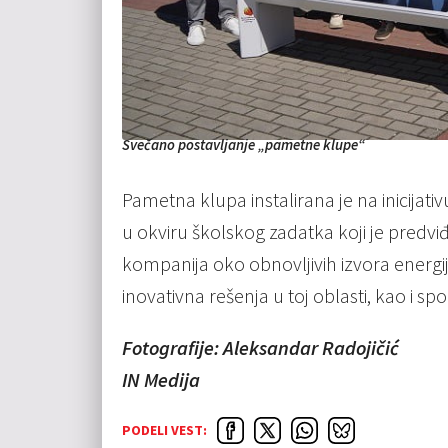
Svečano postavljanje „pametne klupe“
Pametna klupa instalirana je na inicijativ
u okviru školskog zadatka koji je predvi
kompanija oko obnovljivih izvora energij
inovativna rešenja u toj oblasti, kao i spo
Fotografije: Aleksandar Radojičić
IN Medija
PODELI VEST: