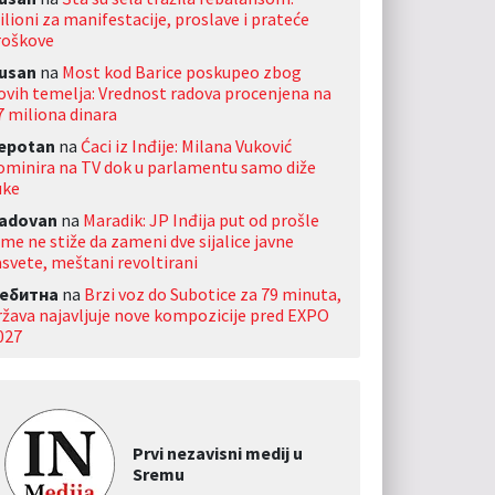
ilioni za manifestacije, proslave i prateće
roškove
usan
na
Most kod Barice poskupeo zbog
ovih temelja: Vrednost radova procenjena na
7 miliona dinara
jepotan
na
Ćaci iz Inđije: Milana Vuković
ominira na TV dok u parlamentu samo diže
uke
adovan
na
Maradik: JP Inđija put od prošle
ime ne stiže da zameni dve sijalice javne
asvete, meštani revoltirani
ебитна
na
Brzi voz do Subotice za 79 minuta,
ržava najavljuje nove kompozicije pred EXPO
027
Prvi nezavisni medij u
Sremu