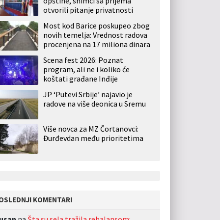
opštine, snimci sa prijema
otvorili pitanje privatnosti
Most kod Barice poskupeo zbog
novih temelja: Vrednost radova
procenjena na 17 miliona dinara
Scena fest 2026: Poznat
program, ali ne i koliko će
koštati građane Inđije
JP ‘Putevi Srbije’ najavio je
radove na više deonica u Sremu
Više novca za MZ Čortanovci:
Đurđevdan među prioritetima
OSLEDNJI KOMENTARI
usan
na
Šta su sela tražila rebalansom: