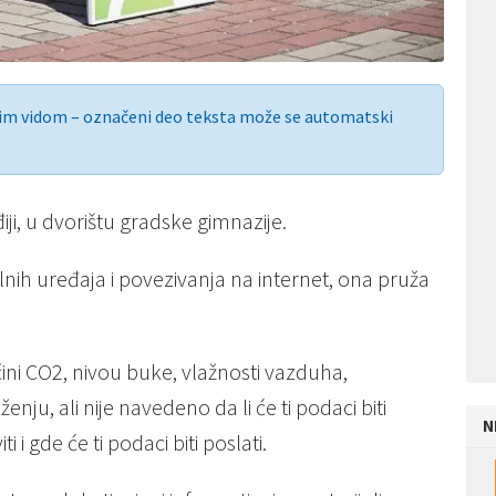
nim vidom – označeni deo teksta može se automatski
ji, u dvorištu gradske gimnazije.
nih uređaja i povezivanja na internet, ona pruža
ni CO2, nivou buke, vlažnosti vazduha,
ju, ali nije navedeno da li će ti podaci biti
N
i i gde će ti podaci biti poslati.