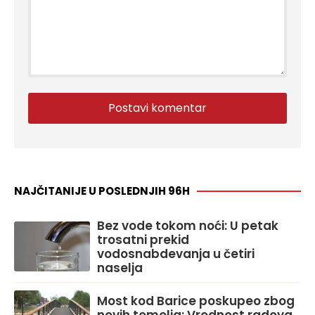
NAJČITANIJE U POSLEDNJIH 96H
Bez vode tokom noći: U petak
trosatni prekid
vodosnabdevanja u četiri
naselja
Most kod Barice poskupeo zbog