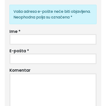
Vaša adresa e-pošte neće biti objavljena.
Neophodna polja su označena
*
Ime
*
E-pošta
*
Komentar