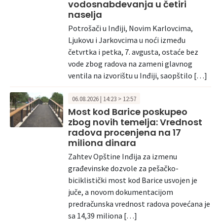
vodosnabdevanja u četiri
naselja
Potrošači u Inđiji, Novim Karlovcima,
Ljukovu i Jarkovcima u noći između
četvrtka i petka, 7. avgusta, ostaće bez
vode zbog radova na zameni glavnog
ventila na izvorištu u Inđiji, saopštilo […]
06.08.2026 | 14:23 > 12:57
Most kod Barice poskupeo
zbog novih temelja: Vrednost
radova procenjena na 17
miliona dinara
Zahtev Opštine Inđija za izmenu
građevinske dozvole za pešačko-
biciklistički most kod Barice usvojen je
juče, a novom dokumentacijom
predračunska vrednost radova povećana je
sa 14,39 miliona […]