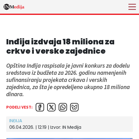
Inđija izdvaja 18 miliona za
crkve i verske zajednice
Opština Inđija raspisala je javni konkurs za dodelu
sredstava iz budžeta za 2026. godinu namenjenih
sufinansiranju projekata crkava i verskih
zajednica, za šta je opredeljeno ukupno 18 miliona
dinara.
PODELI VEST:
INĐIJA
06.04.2026. | 12:19 | Izvor:
IN Medija