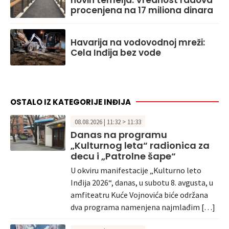
novih temelja: Vrednost radova
procenjena na 17 miliona dinara
Havarija na vodovodnoj mreži:
Cela Inđija bez vode
OSTALO IZ KATEGORIJE INĐIJA
08.08.2026 | 11:32 > 11:33
Danas na programu
„Kulturnog leta“ radionica za
decu i „Patrolne šape“
U okviru manifestacije „Kulturno leto
Inđija 2026“, danas, u subotu 8. avgusta, u
amfiteatru Kuće Vojnovića biće održana
dva programa namenjena najmlađim […]