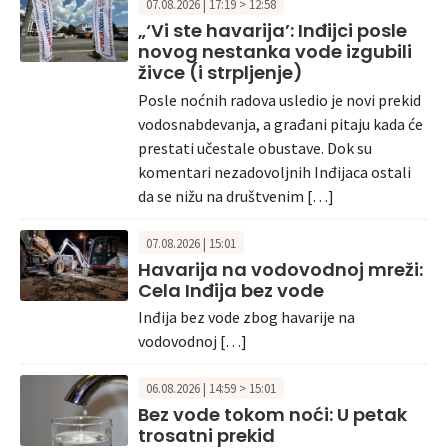
07.08.2026 | 17:19 > 12:58
„‘Vi ste havarija’: Inđijci posle
novog nestanka vode izgubili
živce (i strpljenje)
Posle noćnih radova usledio je novi prekid
vodosnabdevanja, a građani pitaju kada će
prestati učestale obustave. Dok su
komentari nezadovoljnih Inđijaca ostali
da se nižu na društvenim […]
07.08.2026 | 15:01
Havarija na vodovodnoj mreži:
Cela Inđija bez vode
Inđija bez vode zbog havarije na
vodovodnoj […]
06.08.2026 | 14:59 > 15:01
Bez vode tokom noći: U petak
trosatni prekid