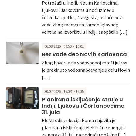
Potrošači u Inđiji, Novim Karlovcima,
Ljukovu i Jarkovcima u noći između
četvrtka i petka, 7. avgusta, ostaće bez
vode zbog radova na zameni glavnog
ventila na izvorištu u Inđiji, saopštilo […]
06.08.2026 | 09:59 > 10:01
Bez vode deo Novih Karlovaca
Zbog havarije na vodovodnoj mreži jutros
je prekinuto vodosnabdevanje u delu Novih
[…]
30.07.2026 | 16:33 > 16:35
Planirana isključenja struje u
Inđiji, Ljukovu i Čortanovcima
31. jula
Elektrodistribucija Ruma najavila je
planirana isključenja električne energije
za petak, 31. jul, na području opštine […]