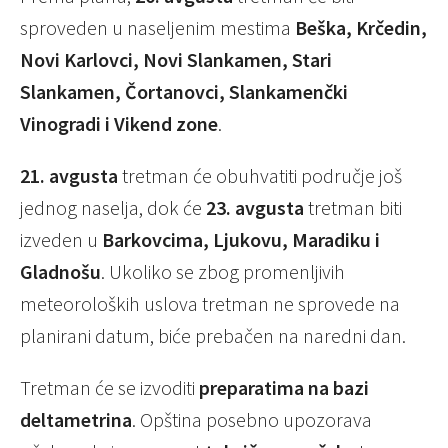
sproveden u naseljenim mestima
Beška, Krčedin,
Novi Karlovci, Novi Slankamen, Stari
Slankamen, Čortanovci, Slankamenčki
Vinogradi i Vikend zone
.
21. avgusta
tretman će obuhvatiti područje još
jednog naselja, dok će
23. avgusta
tretman biti
izveden u
Barkovcima, Ljukovu, Maradiku i
Gladnošu
. Ukoliko se zbog promenljivih
meteoroloških uslova tretman ne sprovede na
planirani datum, biće prebačen na naredni dan.
Tretman će se izvoditi
preparatima na bazi
deltametrina
. Opština posebno upozorava