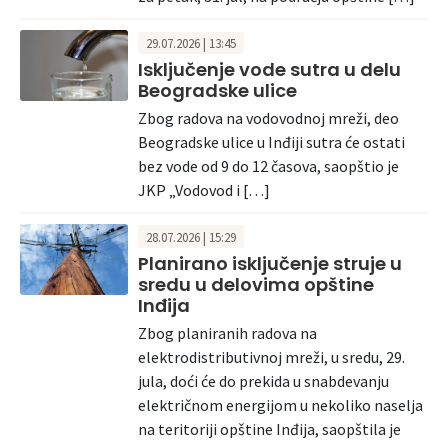
29.07.2026 | 13:45
Isključenje vode sutra u delu
Beogradske ulice
Zbog radova na vodovodnoj mreži, deo
Beogradske ulice u Inđiji sutra će ostati
bez vode od 9 do 12 časova, saopštio je
JKP „Vodovod i […]
28.07.2026 | 15:29
Planirano isključenje struje u
sredu u delovima opštine
Inđija
Zbog planiranih radova na
elektrodistributivnoj mreži, u sredu, 29.
jula, doći će do prekida u snabdevanju
električnom energijom u nekoliko naselja
na teritoriji opštine Inđija, saopštila je