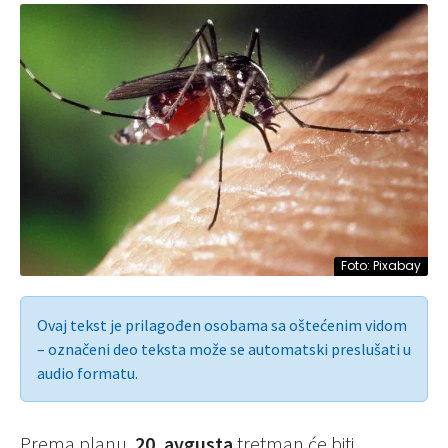
Foto: Pixabay
Ovaj tekst je prilagođen osobama sa oštećenim vidom
– označeni deo teksta može se automatski preslušati u
audio formatu.
Prema planu,
20. avgusta
tretman će biti