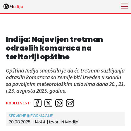
Inđija: Najavljen tretman
odraslih komaraca na
teritoriji opštine
Opština Inđija saopštila je da će tretman suzbijanja
odraslih komaraca sa zemlje biti izveden u skladu
sa povoljnim meteorološkim uslovima dana 20., 21.
i 23. avgusta 2025. godine.
PODELI VEST:
SERVISNE INFORMACIJE
20.08.2025. | 14:44 | Izvor:
IN Medija