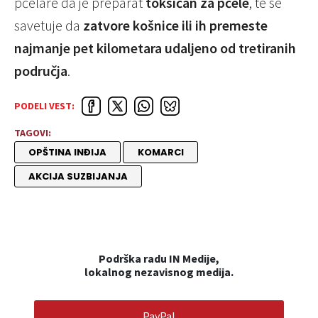
pčelare da je preparat
toksičan za pčele
, te se
savetuje da
zatvore košnice ili ih premeste
najmanje pet kilometara udaljeno od tretiranih
područja
.
PODELI VEST:
TAGOVI:
OPŠTINA INĐIJA
KOMARCI
AKCIJA SUZBIJANJA
Podrška radu IN Medije,
lokalnog nezavisnog medija.
PayPal