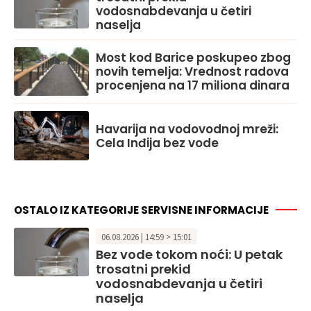
vodosnabdevanja u četiri
naselja
Most kod Barice poskupeo zbog
novih temelja: Vrednost radova
procenjena na 17 miliona dinara
Havarija na vodovodnoj mreži:
Cela Inđija bez vode
OSTALO IZ KATEGORIJE SERVISNE INFORMACIJE
06.08.2026 | 14:59 > 15:01
Bez vode tokom noći: U petak
trosatni prekid
vodosnabdevanja u četiri
naselja