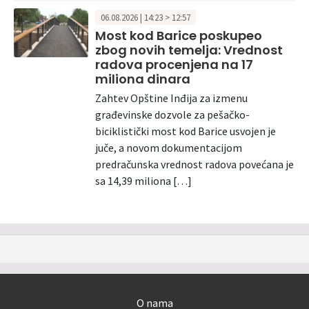
06.08.2026 | 14:23 > 12:57
Most kod Barice poskupeo
zbog novih temelja: Vrednost
radova procenjena na 17
miliona dinara
Zahtev Opštine Inđija za izmenu
građevinske dozvole za pešačko-
biciklistički most kod Barice usvojen je
juče, a novom dokumentacijom
predračunska vrednost radova povećana je
sa 14,39 miliona […]
O nama