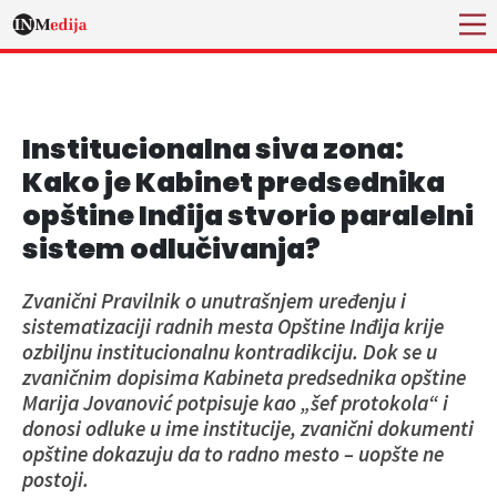
Institucionalna siva zona:
Kako je Kabinet predsednika
opštine Inđija stvorio paralelni
sistem odlučivanja?
Zvanični Pravilnik o unutrašnjem uređenju i
sistematizaciji radnih mesta Opštine Inđija krije
ozbiljnu institucionalnu kontradikciju. Dok se u
zvaničnim dopisima Kabineta predsednika opštine
Marija Jovanović potpisuje kao „šef protokola“ i
donosi odluke u ime institucije, zvanični dokumenti
opštine dokazuju da to radno mesto – uopšte ne
postoji.