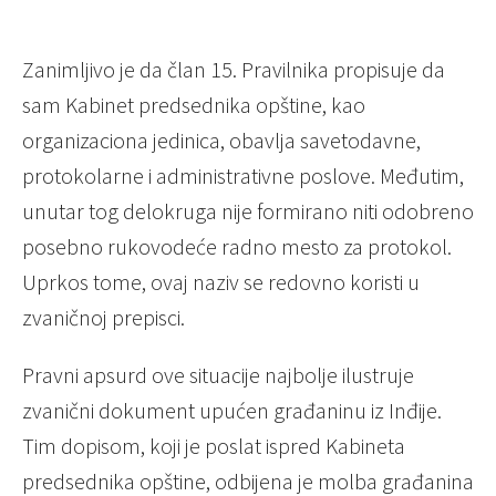
Zanimljivo je da član 15. Pravilnika propisuje da
sam Kabinet predsednika opštine, kao
organizaciona jedinica, obavlja savetodavne,
protokolarne i administrativne poslove. Međutim,
unutar tog delokruga nije formirano niti odobreno
posebno rukovodeće radno mesto za protokol.
Uprkos tome, ovaj naziv se redovno koristi u
zvaničnoj prepisci.
Pravni apsurd ove situacije najbolje ilustruje
zvanični dokument upućen građaninu iz Inđije.
Tim dopisom, koji je poslat ispred Kabineta
predsednika opštine, odbijena je molba građanina