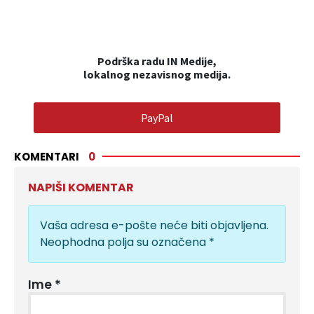
Podrška radu IN Medije,
lokalnog nezavisnog medija.
PayPal
KOMENTARI
0
NAPIŠI KOMENTAR
Vaša adresa e-pošte neće biti objavljena.
Neophodna polja su označena
*
Ime
*