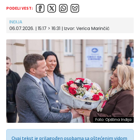
PODELI VEST:
INĐIJA
06.07.2026. | 15:17 > 16:31
| Izvor:
Verica Marinčić
Foto: Opština Inđija
Ovaj tekst je prilagođen osobama sa oštećenim vidom