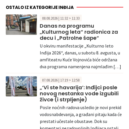
OSTALO IZ KATEGORIJE INĐIJA
08.08.2026 | 11:32 > 11:33
Danas na programu
„Kulturnog leta“ radionica za
decu i „Patrolne šape“
U okviru manifestacije „Kulturno leto
Inđija 2026“, danas, u subotu 8. avgusta, u
amfiteatru Kuće Vojnovića biće održana
dva programa namenjena najmlađim […]
07.08.2026 | 17:19 > 12:58
„‘Vi ste havarija’: Inđijci posle
novog nestanka vode izgubili
živce (i strpljenje)
Posle noćnih radova usledio je novi prekid
vodosnabdevanja, a građani pitaju kada će
prestati učestale obustave. Dok su
komentari nezadovoljnih Inđijaca ostali