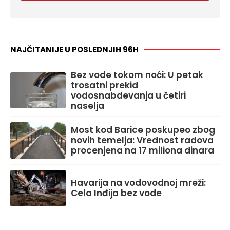
NAJČITANIJE U POSLEDNJIH 96H
Bez vode tokom noći: U petak
trosatni prekid
vodosnabdevanja u četiri
naselja
Most kod Barice poskupeo zbog
novih temelja: Vrednost radova
procenjena na 17 miliona dinara
Havarija na vodovodnoj mreži:
Cela Inđija bez vode