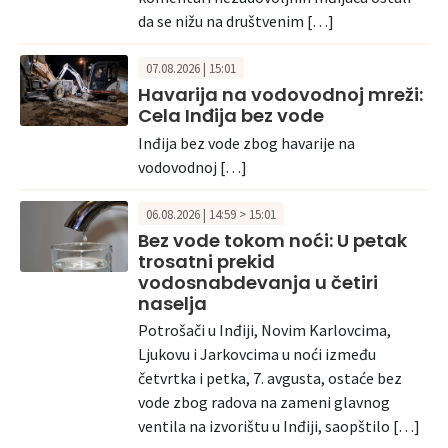
da se nižu na društvenim […]
07.08.2026 | 15:01
Havarija na vodovodnoj mreži:
Cela Inđija bez vode
Inđija bez vode zbog havarije na
vodovodnoj […]
06.08.2026 | 14:59 > 15:01
Bez vode tokom noći: U petak
trosatni prekid
vodosnabdevanja u četiri
naselja
Potrošači u Inđiji, Novim Karlovcima,
Ljukovu i Jarkovcima u noći između
četvrtka i petka, 7. avgusta, ostaće bez
vode zbog radova na zameni glavnog
ventila na izvorištu u Inđiji, saopštilo […]