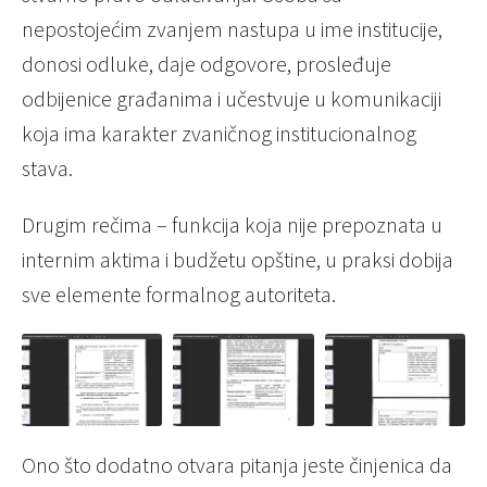
nepostojećim zvanjem nastupa u ime institucije,
donosi odluke, daje odgovore, prosleđuje
odbijenice građanima i učestvuje u komunikaciji
koja ima karakter zvaničnog institucionalnog
stava.
Drugim rečima – funkcija koja nije prepoznata u
internim aktima i budžetu opštine, u praksi dobija
sve elemente formalnog autoriteta.
Ono što dodatno otvara pitanja jeste činjenica da