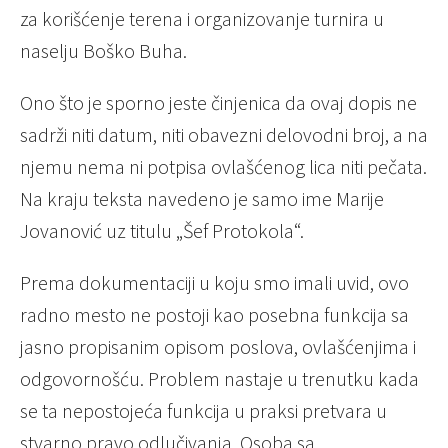
za korišćenje terena i organizovanje turnira u
naselju Boško Buha.
Ono što je sporno jeste činjenica da ovaj dopis ne
sadrži niti datum, niti obavezni delovodni broj, a na
njemu nema ni potpisa ovlašćenog lica niti pečata.
Na kraju teksta navedeno je samo ime Marije
Jovanović uz titulu „Šef Protokola“.
Prema dokumentaciji u koju smo imali uvid, ovo
radno mesto ne postoji kao posebna funkcija sa
jasno propisanim opisom poslova, ovlašćenjima i
odgovornošću. Problem nastaje u trenutku kada
se ta nepostojeća funkcija u praksi pretvara u
stvarno pravo odlučivanja. Osoba sa