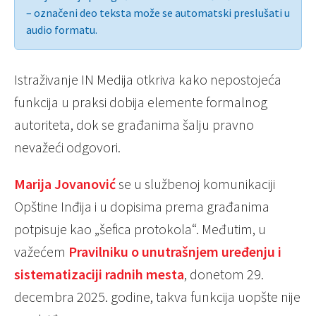
– označeni deo teksta može se automatski preslušati u
audio formatu.
Istraživanje IN Medija otkriva kako nepostojeća
funkcija u praksi dobija elemente formalnog
autoriteta, dok se građanima šalju pravno
nevažeći odgovori.
Marija Jovanović
se u službenoj komunikaciji
Opštine Inđija i u dopisima prema građanima
potpisuje kao „šefica protokola“. Međutim, u
važećem
Pravilniku o unutrašnjem uređenju i
sistematizaciji radnih mesta
, donetom 29.
decembra 2025. godine, takva funkcija uopšte nije