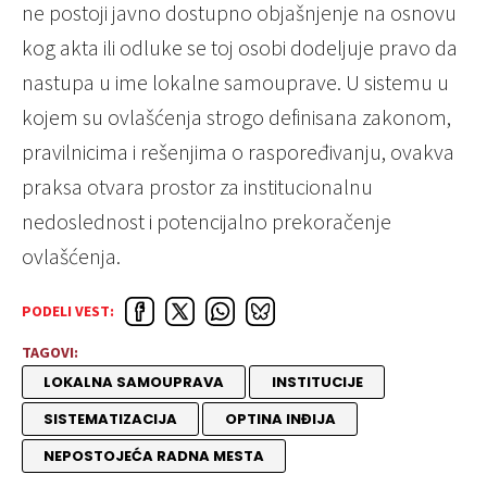
ne postoji javno dostupno objašnjenje na osnovu
kog akta ili odluke se toj osobi dodeljuje pravo da
nastupa u ime lokalne samouprave. U sistemu u
kojem su ovlašćenja strogo definisana zakonom,
pravilnicima i rešenjima o raspoređivanju, ovakva
praksa otvara prostor za institucionalnu
nedoslednost i potencijalno prekoračenje
ovlašćenja.
PODELI VEST:
TAGOVI:
LOKALNA SAMOUPRAVA
INSTITUCIJE
SISTEMATIZACIJA
OPTINA INĐIJA
NEPOSTOJEĆA RADNA MESTA