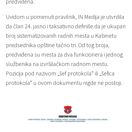
predviđena.
Uvidom u pomenuti pravilnik, IN Medija je utvrdila
da član 24. jasno i taksativno definiše da je ukupan
broj sistematizovanih radnih mesta u Kabinetu
predsednika opštine tačno tri. Od tog broja,
predviđena su mesta za dva funkcionera i jednog
službenika na izvršilačkom radnom mestu.
Pozicija pod nazivom „šef protokola“ ili „šefica
protokola“ u ovom dokumentu nigde ne postoji.