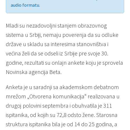
audio formatu.
Mladi su nezadovoljni stanjem obrazovnog
sistema u Srbiji, nemaju poverenja da su odluke
države u skladu sa interesima stanovništva i
većina želi da se odseli iz Srbije pre svoje 30.
godine, rezultati su onlajn ankete koju je sprovela
Novinska agencija Beta.
Anketa je u saradnji sa akademskom debatnom
mrežom „Otvorena komunikacija“ realizovana u
drugoj polovini septembra i obuhvatila je 311
ispitanika, od kojih su 72,8 odsto žene. Starosna
struktura ispitanika bila je od 14 do 25 godina, a