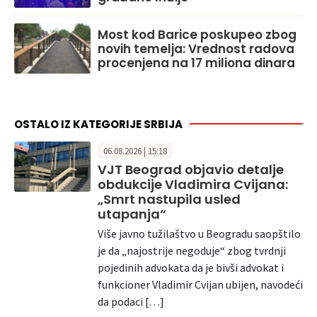
Most kod Barice poskupeo zbog
novih temelja: Vrednost radova
procenjena na 17 miliona dinara
OSTALO IZ KATEGORIJE SRBIJA
06.08.2026 | 15:18
VJT Beograd objavio detalje
obdukcije Vladimira Cvijana:
„Smrt nastupila usled
utapanja“
Više javno tužilaštvo u Beogradu saopštilo
je da „najostrije negoduje“ zbog tvrdnji
pojedinih advokata da je bivši advokat i
funkcioner Vladimir Cvijan ubijen, navodeći
da podaci […]