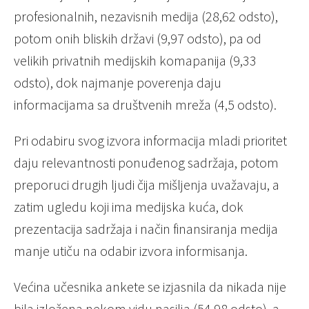
profesionalnih, nezavisnih medija (28,62 odsto),
potom onih bliskih državi (9,97 odsto), pa od
velikih privatnih medijskih komapanija (9,33
odsto), dok najmanje poverenja daju
informacijama sa društvenih mreža (4,5 odsto).
Pri odabiru svog izvora informacija mladi prioritet
daju relevantnosti ponuđenog sadržaja, potom
preporuci drugih ljudi čija mišljenja uvažavaju, a
zatim ugledu koji ima medijska kuća, dok
prezentacija sadržaja i način finansiranja medija
manje utiču na odabir izvora informisanja.
Većina učesnika ankete se izjasnila da nikada nije
bila izložena nekom vidu nasilja (54,98 odsto), a