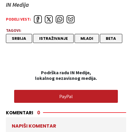
IN Medija
PODELI VEST:
TAGOVI:
SRBIJA
ISTRAŽIVANJE
MLADI
BETA
Podrška radu IN Medije,
lokalnog nezavisnog medija.
PayPal
KOMENTARI
0
NAPIŠI KOMENTAR