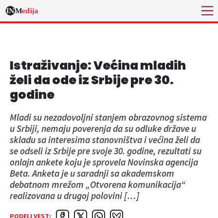
Istraživanje: Većina mladih
želi da ode iz Srbije pre 30.
godine
Mladi su nezadovoljni stanjem obrazovnog sistema
u Srbiji, nemaju poverenja da su odluke države u
skladu sa interesima stanovništva i većina želi da
se odseli iz Srbije pre svoje 30. godine, rezultati su
onlajn ankete koju je sprovela Novinska agencija
Beta. Anketa je u saradnji sa akademskom
debatnom mrežom „Otvorena komunikacija“
realizovana u drugoj polovini […]
PODELI VEST: