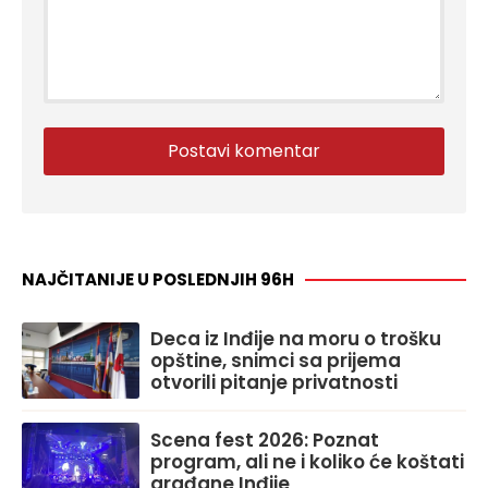
NAJČITANIJE U POSLEDNJIH 96H
Deca iz Inđije na moru o trošku
opštine, snimci sa prijema
otvorili pitanje privatnosti
Scena fest 2026: Poznat
program, ali ne i koliko će koštati
građane Inđije