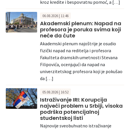
kroz kredite i bespovratnu pomoć, a […]
06.08.2026 | 11:46
Akademski plenum: Napad na
profesora je poruka svima koji
neće da ćute
Akademski plenum najoštrije je osudio
fizički napad na reditelja i profesora
Fakulteta dramskih umetnosti Stevana
Filipovića, ocenjujući da napad na
univerzitetskog profesora koji je pokušao
da […]
05.08.2026 | 16:52
Istraživanje IRI: Korupcija
najveći problem u Srbiji, visoka
podrška potencijalnoj
studentskoj listi
Najnovije sveobuhvatno istraživanje