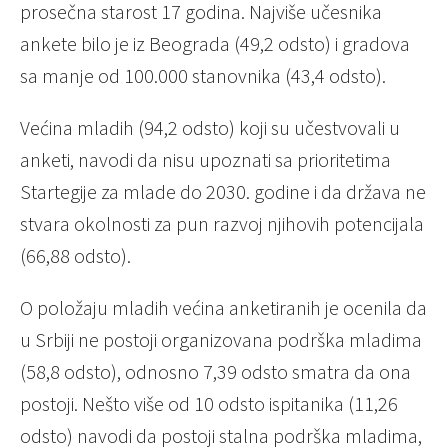
prosečna starost 17 godina. Najviše učesnika
ankete bilo je iz Beograda (49,2 odsto) i gradova
sa manje od 100.000 stanovnika (43,4 odsto).
Većina mladih (94,2 odsto) koji su učestvovali u
anketi, navodi da nisu upoznati sa prioritetima
Startegije za mlade do 2030. godine i da država ne
stvara okolnosti za pun razvoj njihovih potencijala
(66,88 odsto).
O položaju mladih većina anketiranih je ocenila da
u Srbiji ne postoji organizovana podrška mladima
(58,8 odsto), odnosno 7,39 odsto smatra da ona
postoji. Nešto više od 10 odsto ispitanika (11,26
odsto) navodi da postoji stalna podrška mladima,