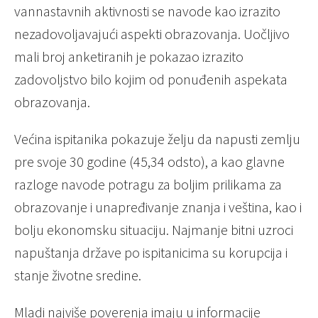
vannastavnih aktivnosti se navode kao izrazito
nezadovoljavajući aspekti obrazovanja. Uočljivo
mali broj anketiranih je pokazao izrazito
zadovoljstvo bilo kojim od ponuđenih aspekata
obrazovanja.
Većina ispitanika pokazuje želju da napusti zemlju
pre svoje 30 godine (45,34 odsto), a kao glavne
razloge navode potragu za boljim prilikama za
obrazovanje i unapređivanje znanja i veština, kao i
bolju ekonomsku situaciju. Najmanje bitni uzroci
napuštanja države po ispitanicima su korupcija i
stanje životne sredine.
Mladi najviše poverenja imaju u informacije