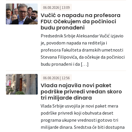
06.08.2026 | 13:09
Vučić o napadu na profesora
FDU: Očekujem da počinioci
budu pronađeni
Predsednik Srbije Aleksandar Vučić izjavio
je, povodom napada na reditelja i
profesora Fakulteta dramskih umetnosti
Stevana Filipovića, da očekuje da počinioci
budu pronađeni i da […]
06.08.2026 | 12:56
Vlada najavila novi paket
podrške privredi vredan skoro
tri milijarde dinara
Vlada Srbije usvojila je novi paket mera
podrške privredi koji obuhvata deset
programa ukupne vrednosti gotovo tri
milijarde dinara. Sredstva će biti dostupna