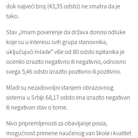
dok najveći broj (43,35 odsto) ne smatra da je
tako.
Stav „Imam poverenje da država donosi odluke
koje su u interesu svih grupa stanovnika,
uključujući mlade“ više od 80 odsto ispitanika je
ocenilo izrazito negativno ili negativno, odnosno
svega 5,46 odsto izrazito pozitivno ili pozitivno.
Mladi su nezadovoljni stanjem obrazovnog
sistema u Srbiji: 68,17 odsto ima izrazito negativan
ili negativan stav o tome.
Nivo pripremljenosti za obavljanje posla,
mogućnost primene naučenog van škole i kvalitet