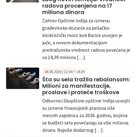
radova procenjena na 17
miliona dinara
Zahtev Opštine Inđija za izmenu
građevinske dozvole za pešačko-
biciklistički most kod Barice usvojen je
juče, a novom dokumentacijom
predračunska vrednost radova povećana je
sa 14,39 miliona […]
06.08.2026 | 12:34 > 14:29
Šta su sela tražila rebalansom:
Milioni za manifestacije,
proslave i prateće troškove
Odbornici Skupštine opštine Inđija usvojili
su izmene finansijskih planova više
mesnih zajednica za 2026. godinu, kojima
se budžeti sela povećavaju za više miliona
dinara. Najviše dodatnog […]