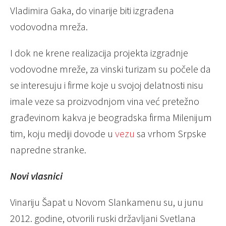
Vladimira Gaka, do vinarije biti izgrađena
vodovodna mreža.
I dok ne krene realizacija projekta izgradnje
vodovodne mreže, za vinski turizam su počele da
se interesuju i firme koje u svojoj delatnosti nisu
imale veze sa proizvodnjom vina već pretežno
građevinom kakva je beogradska firma Milenijum
tim, koju mediji dovode u
vezu
sa vrhom Srpske
napredne stranke.
Novi vlasnici
Vinariju Šapat u Novom Slankamenu su, u junu
2012. godine, otvorili ruski državljani Svetlana