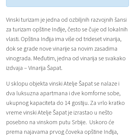
Vinski turizam je jedna od ozbiljnih razvojnih šansi
za turizam opštine Inđije, često se čuje od lokalnih
vlasti. Opština Inđija ima više od trideset vinarija,
dok se grade nove vinarije sa novim zasadima
vinograda. Međutim, jedna od vinarija se svakako
izdvaja – Vinarija Šapat.
U sklopu objekta vinski Atelje Šapat se nalaze i
dva luksuzna apartmana i dve komforne sobe,
ukupnog kapaciteta do 14 gostiju. Za vrlo kratko
vreme vinski Atelje Šapat je izrastao u nešto
posebno na vinskom putu Srbije. Uskoro će
prema najavama prvog čoveka opštine Inđija,