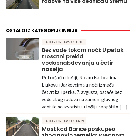
radove na više deonica u Sremu
OSTALO IZ KATEGORIJE INĐIJA
06.08.2026 | 14:59 > 15:01
Bez vode tokom noći: U petak
trosatni prekid
vodosnabdevanja u četiri
naselja
Potrošači u Inđiji, Novim Karlovcima,
Ljukovu i Jarkovcima u noći između
četvrtka i petka, 7. avgusta, ostaće bez
vode zbog radova na zameni glavnog
ventila na izvorištu u Inđiji, saopštilo […]
06.08.2026 | 14:23 > 14:29
Most kod Barice poskupeo
zbog novih temelja: Vrednost