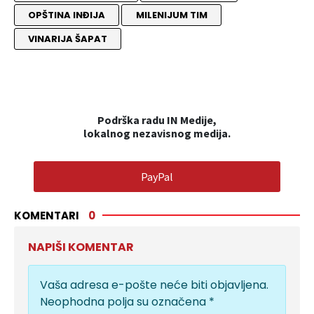
OPŠTINA INĐIJA
MILENIJUM TIM
VINARIJA ŠAPAT
Podrška radu IN Medije,
lokalnog nezavisnog medija.
PayPal
KOMENTARI
0
NAPIŠI KOMENTAR
Vaša adresa e-pošte neće biti objavljena.
Neophodna polja su označena
*