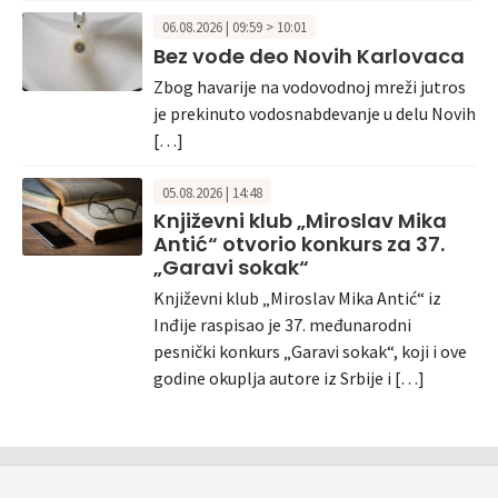
06.08.2026 | 09:59 > 10:01
Bez vode deo Novih Karlovaca
Zbog havarije na vodovodnoj mreži jutros
je prekinuto vodosnabdevanje u delu Novih
[…]
05.08.2026 | 14:48
Književni klub „Miroslav Mika
Antić“ otvorio konkurs za 37.
„Garavi sokak“
Književni klub „Miroslav Mika Antić“ iz
Inđije raspisao je 37. međunarodni
pesnički konkurs „Garavi sokak“, koji i ove
godine okuplja autore iz Srbije i […]