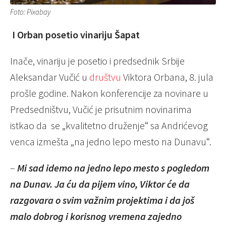
Foto: Pixabay
I Orban posetio vinariju Šapat
Inače, vinariju je posetio i predsednik Srbije
Aleksandar Vučić u
društvu
Viktora Orbana, 8. jula
prošle godine. Nakon konferencije za novinare u
Predsedništvu, Vučić je prisutnim novinarima
istkao da se „kvalitetno druženje“ sa Andrićevog
venca izmešta „na jedno lepo mesto na Dunavu“.
–
Mi sad idemo na jedno lepo mesto s pogledom
na Dunav. Ja ću da pijem vino, Viktor će da
razgovara o svim važnim projektima i da još
malo dobrog i korisnog vremena zajedno