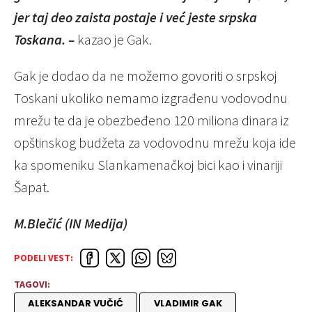
jer taj deo zaista postaje i već jeste srpska
Toskana. –
kazao je Gak.
Gak je dodao da ne možemo govoriti o srpskoj
Toskani ukoliko nemamo izgrađenu vodovodnu
mrežu te da je obezbeđeno 120 miliona dinara iz
opštinskog budžeta za vodovodnu mrežu koja ide
ka spomeniku Slankamenačkoj bici kao i vinariji
Šapat.
M.Blečić (IN Medija)
PODELI VEST:
TAGOVI:
ALEKSANDAR VUČIĆ
VLADIMIR GAK