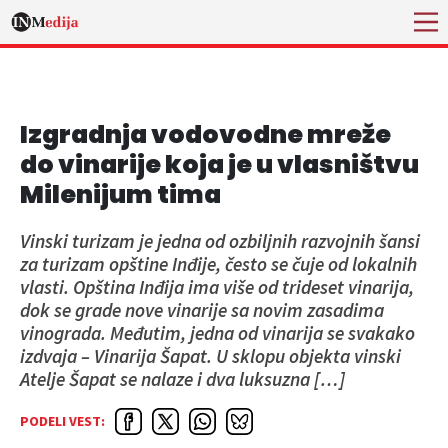
Izgradnja vodovodne mreže
do vinarije koja je u vlasništvu
Milenijum tima
Vinski turizam je jedna od ozbiljnih razvojnih šansi
za turizam opštine Inđije, često se čuje od lokalnih
vlasti. Opština Inđija ima više od trideset vinarija,
dok se grade nove vinarije sa novim zasadima
vinograda. Međutim, jedna od vinarija se svakako
izdvaja – Vinarija Šapat. U sklopu objekta vinski
Atelje Šapat se nalaze i dva luksuzna […]
PODELI VEST: