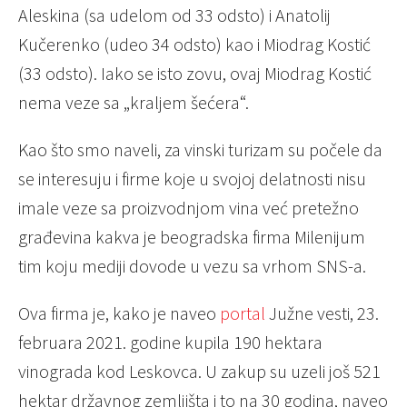
Aleskina (sa udelom od 33 odsto) i Anatolij
Kučerenko (udeo 34 odsto) kao i Miodrag Kostić
(33 odsto). Iako se isto zovu, ovaj Miodrag Kostić
nema veze sa „kraljem šećera“.
Kao što smo naveli, za vinski turizam su počele da
se interesuju i firme koje u svojoj delatnosti nisu
imale veze sa proizvodnjom vina već pretežno
građevina kakva je beogradska firma Milenijum
tim koju mediji dovode u vezu sa vrhom SNS-a.
Ova firma je, kako je naveo
portal
Južne vesti, 23.
februara 2021. godine kupila 190 hektara
vinograda kod Leskovca. U zakup su uzeli još 521
hektar državnog zemljišta i to na 30 godina, naveo