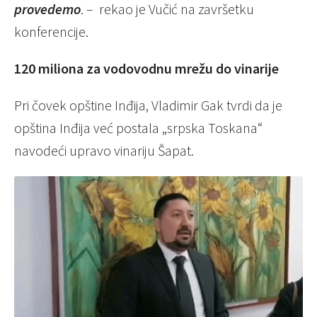
provedemo
. – rekao je Vučić na završetku
konferencije.
120 miliona za vodovodnu mrežu do vinarije
Pri čovek opštine Inđija, Vladimir Gak tvrdi da je
opština Inđija već postala „srpska Toskana“
navodeći upravo vinariju Šapat.