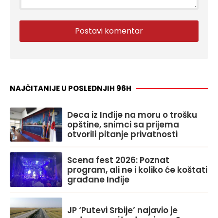
NAJČITANIJE U POSLEDNJIH 96H
Deca iz Inđije na moru o trošku
opštine, snimci sa prijema
otvorili pitanje privatnosti
Scena fest 2026: Poznat
program, ali ne i koliko će koštati
građane Inđije
JP ‘Putevi Srbije’ najavio je