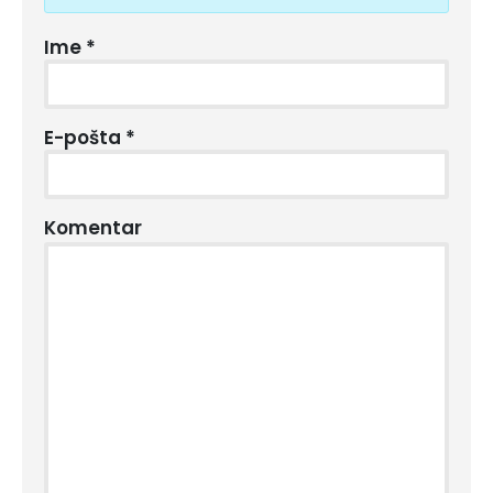
Ime
*
E-pošta
*
Komentar