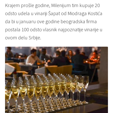
Krajem prošle godine, Milenijum tim kupuje 20
odsto udela u vinariji Šapat od Miodraga Kostića
da bi u januaru ove godine beogradska firma
postala 100 odsto vlasnik najpoznatije vinarije u
ovom delu Srbije.