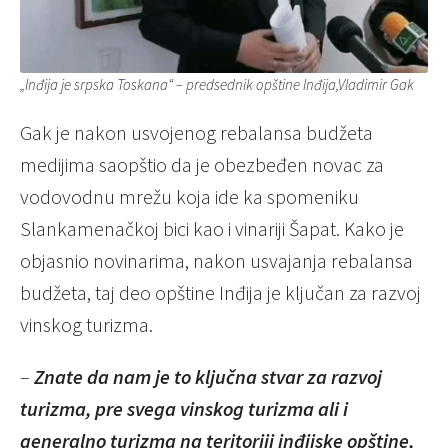
„Inđija je srpska Toskana“ – predsednik opštine Inđija,Vladimir Gak
Gak je nakon usvojenog rebalansa budžeta
medijima saopštio da je obezbeđen novac za
vodovodnu mrežu koja ide ka spomeniku
Slankamenačkoj bici kao i vinariji Šapat. Kako je
objasnio novinarima, nakon usvajanja rebalansa
budžeta, taj deo opštine Inđija je ključan za razvoj
vinskog turizma.
–
Znate da nam je to ključna stvar za razvoj
turizma, pre svega vinskog turizma ali i
generalno turizma na teritoriji inđijske opštine,