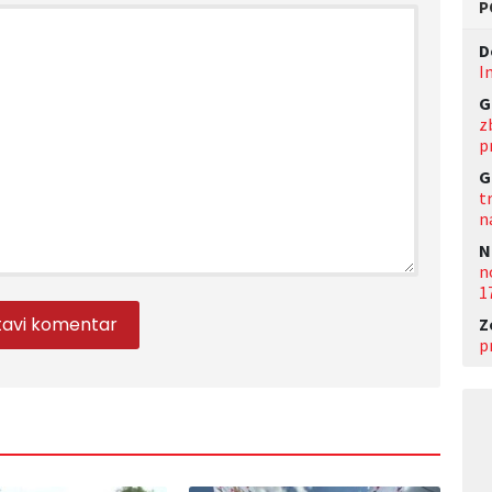
P
D
I
G
z
p
G
t
n
N
n
1
Z
p