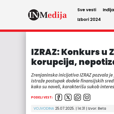
Sve vesti
Inđij
Izbori 2024
IZRAZ: Konkurs u Z
korupcija, nepotiz
Zrenjaninska inicijativa IZRAZ pozvala je 
istraže postupak dodele finansijskih sre
kako su naveli, karakterišu sukob interes
PODELI VEST:
VOJVODINA
25.07.2025. | 14:31
| Izvor:
Beta