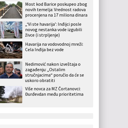
Most kod Barice poskupeo zbog
novih temelja: Vrednost radova
procenjena na 17 miliona dinara
„‘Vi ste havarija’: Inđijci posle
novog nestanka vode izgubili
živce (i strpljenje)
Havarija na vodovodnoj mreži:
Cela Inđija bez vode
Nedimović nakon izveštaja o
zagađenju: „Ostalim
stručnjacima“ poručio da će se
uskoro obratiti
Više novca za MZ Čortanovci:
Đurđevdan među prioritetima