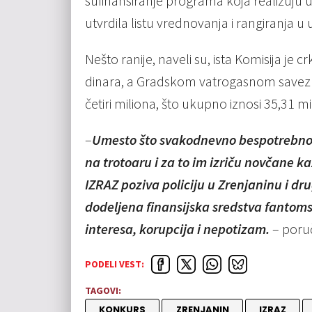
sufinansiranje programa koja realizuju 
utvrdila listu vrednovanja i rangiranja 
Nešto ranije, naveli su, ista Komisija je
dinara, a Gradskom vatrogasnom savezu 
četiri miliona, što ukupno iznosi 35,31 mi
–
Umesto što svakodnevno bespotrebno 
na trotoaru i za to im izriču novčane ka
IZRAZ poziva policiju u Zrenjaninu i dr
dodeljena finansijska sredstva fantom
interesa, korupcija i nepotizam.
– poruči
PODELI VEST:
TAGOVI:
KONKURS
ZRENJANIN
IZRAZ