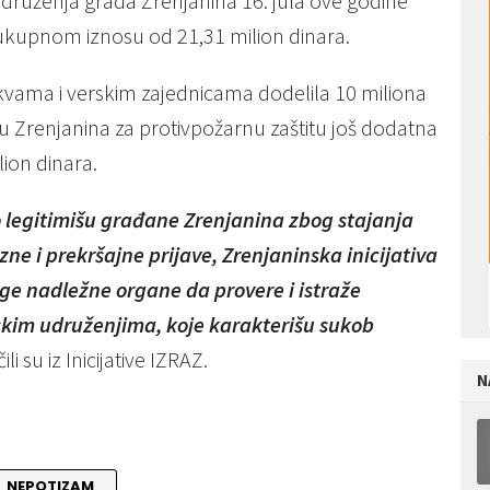
udruženja grada Zrenjanina 16. jula ove godine
u ukupnom iznosu od 21,31 milion dinara.
 crkvama i verskim zajednicama dodelila 10 miliona
Zrenjanina za protivpožarnu zaštitu još dodatna
lion dinara.
legitimišu građane Zrenjanina zbog stajanja
zne i prekršajne prijave, Zrenjaninska inicijativa
uge nadležne organe da provere i istraže
skim udruženjima, koje karakterišu sukob
li su iz Inicijative IZRAZ.
N
NEPOTIZAM