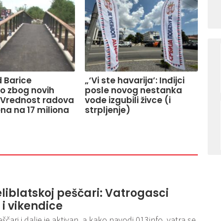
 Barice
„‘Vi ste havarija’: Inđijci
o zbog novih
posle novog nestanka
 Vrednost radova
vode izgubili živce (i
na na 17 miliona
strpljenje)
liblatskoj peščari: Vatrogasci
 i vikendice
ščari i dalje je aktivan, a kako navodi 013info, vatra se