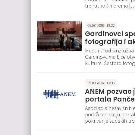
trenutno širi prema [
06.08.2026 | 12:22
Gardinovci spa
fotografija i 
Međunarodna izložba f
Gardinovcima biće otv
kulture. Šestoro fotogr
05.08.2026 | 13:35
ANEM pozvao j
portala Pančev
Asocijacija nezavisnih
podrži redakciju portal
pokrivanje sudskih tr