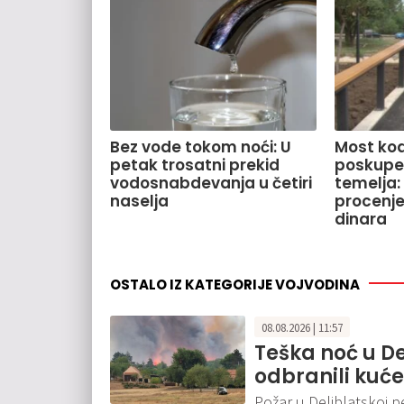
Bez vode tokom noći: U
Most kod
petak trosatni prekid
poskupe
vodosnabdevanja u četiri
temelja:
naselja
procenje
dinara
OSTALO IZ KATEGORIJE VOJVODINA
08.08.2026 | 11:57
Teška noć u De
odbranili kuće
Požar u Deliblatskoj pe