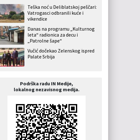
Teška noć u Deliblatskoj peščari:
Vatrogasci odbranili kuće i
vikendice
Danas na programu „Kulturnog
leta“ radionica za decu i
„Patrolne šape“
Vučić dočekao Zelenskog ispred
Palate Srbija
Podrška radu IN Medije,
lokalnog nezavisnog medija.