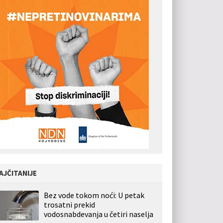
AJČITANIJE
Bez vode tokom noći: U petak
trosatni prekid
vodosnabdevanja u četiri naselja