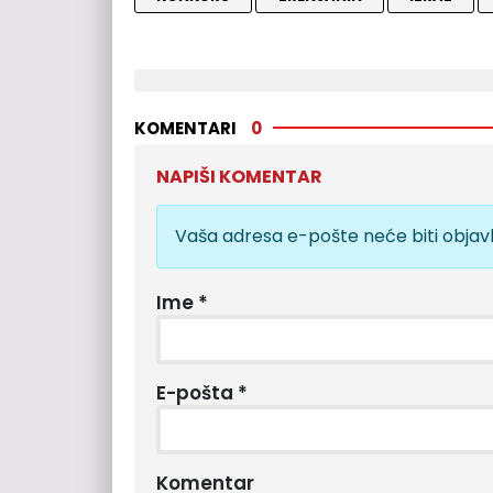
KOMENTARI
0
NAPIŠI KOMENTAR
Vaša adresa e-pošte neće biti objavl
Ime
*
E-pošta
*
Komentar