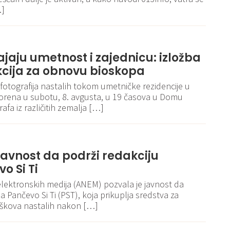
…]
jaju umetnost i zajednicu: izložba
akcija za obnovu bioskopa
otografija nastalih tokom umetničke rezidencije u
orena u subotu, 8. avgusta, u 19 časova u Domu
afa iz različitih zemalja […]
avnost da podrži redakciju
o Si Ti
 elektronskih medija (ANEM) pozvala je javnost da
a Pančevo Si Ti (PST), koja prikuplja sredstva za
oškova nastalih nakon […]