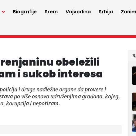
a
Biografije
Srem
Vojvodina
Srbija
Zaniml
N
renjaninu obeležili
am i sukob interesa
policiju i druge nadležne organe da provere i
dstava po više osnova udruženjima građana, kojeg,
a, korupcija i nepotizam.