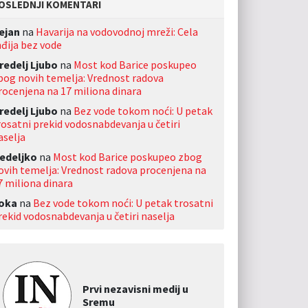
OSLEDNJI KOMENTARI
ejan
na
Havarija na vodovodnoj mreži: Cela
nđija bez vode
redelj Ljubo
na
Most kod Barice poskupeo
bog novih temelja: Vrednost radova
rocenjena na 17 miliona dinara
redelj Ljubo
na
Bez vode tokom noći: U petak
rosatni prekid vodosnabdevanja u četiri
aselja
edeljko
na
Most kod Barice poskupeo zbog
ovih temelja: Vrednost radova procenjena na
7 miliona dinara
oka
na
Bez vode tokom noći: U petak trosatni
rekid vodosnabdevanja u četiri naselja
Prvi nezavisni medij u
Sremu