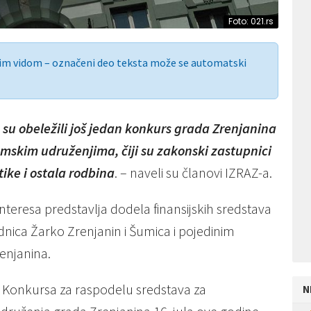
Foto: 021.rs
nim vidom – označeni deo teksta može se automatski
 su obeležili još jedan konkurs grada Zrenjanina
omskim udruženjima, čiji su zakonski zastupnici
tike i ostala rodbina
. – naveli su članovi IZRAZ-a.
interesa predstavlja dodela finansijskih sredstava
nica Žarko Zrenjanin i Šumica i pojedinim
enjanina.
e Konkursa za raspodelu sredstava za
N