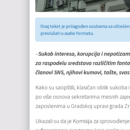
Ovaj tekst je prilagođen osobama sa ošteće
preslušati u audio formatu.
–
Sukob interesa, korupcija i nepotizam
za raspodelu sredstava različitim fant
članovi SNS, njihovi kumovi, tašte, svas
Kako su saopštili, klasičan oblik sukoba 
po više osnova sekretarima mesnih zajed
zaposlenima u Gradskoj upravi grada Zr
Ukazali su da je Komisija za sprovođenj