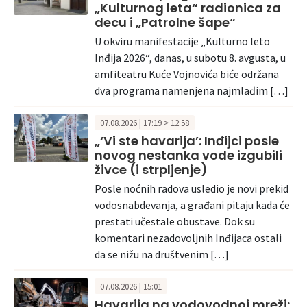
„Kulturnog leta“ radionica za
decu i „Patrolne šape“
U okviru manifestacije „Kulturno leto
Inđija 2026“, danas, u subotu 8. avgusta, u
amfiteatru Kuće Vojnovića biće održana
dva programa namenjena najmlađim […]
07.08.2026 | 17:19 > 12:58
„‘Vi ste havarija’: Inđijci posle
novog nestanka vode izgubili
živce (i strpljenje)
Posle noćnih radova usledio je novi prekid
vodosnabdevanja, a građani pitaju kada će
prestati učestale obustave. Dok su
komentari nezadovoljnih Inđijaca ostali
da se nižu na društvenim […]
07.08.2026 | 15:01
Havarija na vodovodnoj mreži: