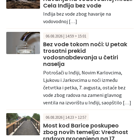
Cela Inđija bez vode
Inđija bez vode zbog havarije na
vodovodnoj […]
06.08.2026 | 14:59 > 15:01
Bez vode tokom noći: U petak
trosatni prekid
vodosnabdevanja u četiri
naselja
Potrošači u Inđiji, Novim Karlovcima,
Ljukovu i Jarkovcima u noći između
četvrtka i petka, 7. avgusta, ostaće bez
vode zbog radova na zameni glavnog
ventila na izvorištu u Inđiji, saopštilo […]
06.08.2026 | 14:23 > 12:57
Most kod Barice poskupeo
zbog novih temelja: Vrednost
radova procenjena na 17