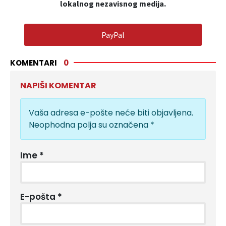
lokalnog nezavisnog medija.
PayPal
KOMENTARI
0
NAPIŠI KOMENTAR
Vaša adresa e-pošte neće biti objavljena.
Neophodna polja su označena
*
Ime
*
E-pošta
*