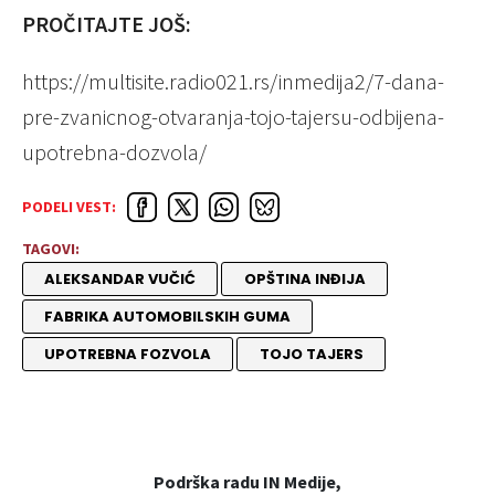
PROČITAJTE JOŠ:
https://multisite.radio021.rs/inmedija2/7-dana-
pre-zvanicnog-otvaranja-tojo-tajersu-odbijena-
upotrebna-dozvola/
PODELI VEST:
TAGOVI:
ALEKSANDAR VUČIĆ
OPŠTINA INĐIJA
FABRIKA AUTOMOBILSKIH GUMA
UPOTREBNA FOZVOLA
TOJO TAJERS
Podrška radu IN Medije,