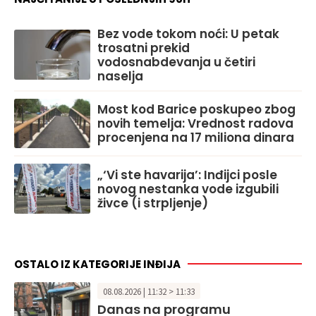
Bez vode tokom noći: U petak
trosatni prekid
vodosnabdevanja u četiri
naselja
Most kod Barice poskupeo zbog
novih temelja: Vrednost radova
procenjena na 17 miliona dinara
„‘Vi ste havarija’: Inđijci posle
novog nestanka vode izgubili
živce (i strpljenje)
OSTALO IZ KATEGORIJE INĐIJA
08.08.2026 | 11:32 > 11:33
Danas na programu