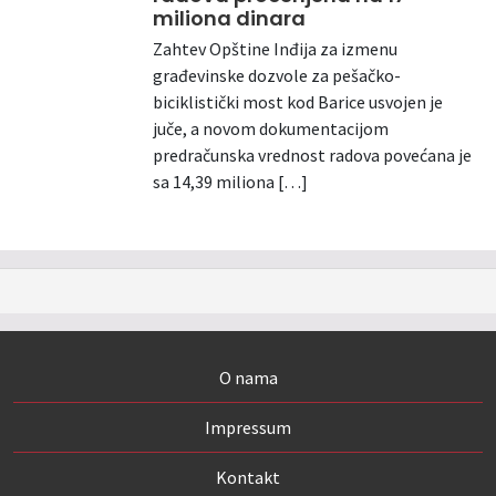
miliona dinara
Zahtev Opštine Inđija za izmenu
građevinske dozvole za pešačko-
biciklistički most kod Barice usvojen je
juče, a novom dokumentacijom
predračunska vrednost radova povećana je
sa 14,39 miliona […]
O nama
Impressum
Kontakt