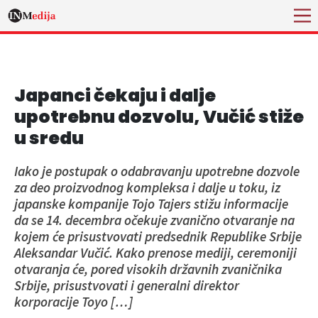
Japanci čekaju i dalje
upotrebnu dozvolu, Vučić stiže
u sredu
Iako je postupak o odabravanju upotrebne dozvole
za deo proizvodnog kompleksa i dalje u toku, iz
japanske kompanije Tojo Tajers stižu informacije
da se 14. decembra očekuje zvanično otvaranje na
kojem će prisustvovati predsednik Republike Srbije
Aleksandar Vučić. Kako prenose mediji, ceremoniji
otvaranja će, pored visokih državnih zvaničnika
Srbije, prisustvovati i generalni direktor
korporacije Toyo […]