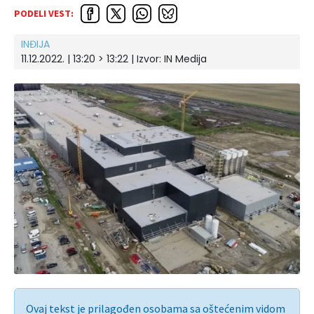
PODELI VEST:
INĐIJA
11.12.2022. | 13:20 > 13:22 | Izvor:
IN Medija
Ovaj tekst je prilagođen osobama sa oštećenim vidom