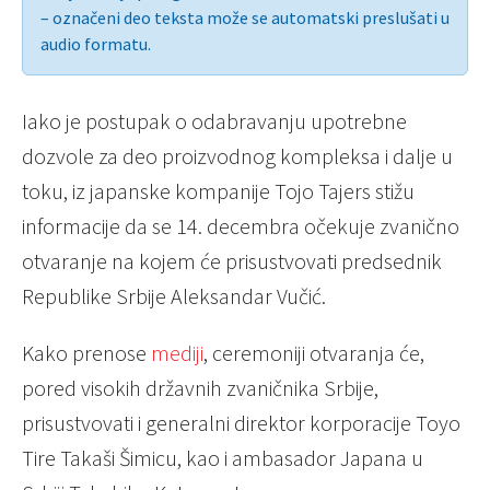
– označeni deo teksta može se automatski preslušati u
audio formatu.
Iako je postupak o odabravanju upotrebne
dozvole za deo proizvodnog kompleksa i dalje u
toku, iz japanske kompanije Tojo Tajers stižu
informacije da se 14. decembra očekuje zvanično
otvaranje na kojem će prisustvovati predsednik
Republike Srbije Aleksandar Vučić.
Kako prenose
mediji
, ceremoniji otvaranja će,
pored visokih državnih zvaničnika Srbije,
prisustvovati i generalni direktor korporacije Toyo
Tire Takaši Šimicu, kao i ambasador Japana u