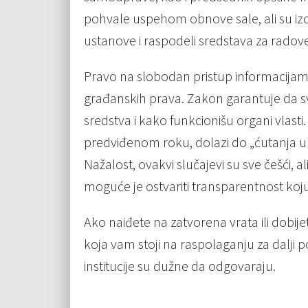
pohvale uspehom obnove sale, ali su izo
ustanove i raspodeli sredstava za radove
Pravo na slobodan pristup informacijam
građanskih prava. Zakon garantuje da sv
sredstva i kako funkcionišu organi vlasti
predviđenom roku, dolazi do „ćutanja up
Nažalost, ovakvi slučajevi su sve češći, a
moguće je ostvariti transparentnost ko
Ako naiđete na zatvorena vrata ili dobije
koja vam stoji na raspolaganju za dalji 
institucije su dužne da odgovaraju.