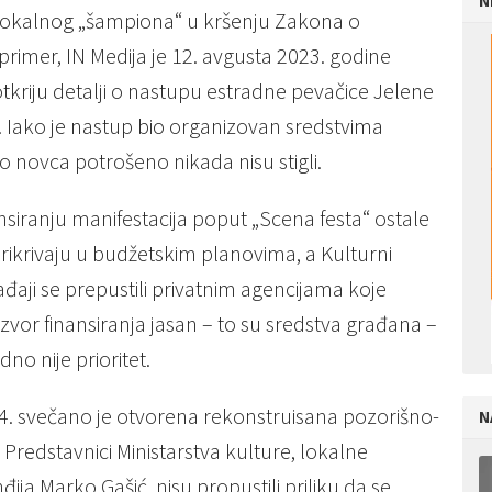
N
 lokalnog „šampiona“ u kršenju Zakona o
imer, IN Medija je 12. avgusta 2023. godine
tkriju detalji o nastupu estradne pevačice Jelene
ji. Iako je nastup bio organizovan sredstvima
 novca potrošeno nikada nisu stigli.
ansiranju manifestacija poput „Scena festa“ ostale
ikrivaju u budžetskim planovima, a Kulturni
gađaji se prepustili privatnim agencijama koje
e izvor finansiranja jasan – to su sredstva građana –
no nije prioritet.
4. svečano je otvorena rekonstruisana pozorišno-
N
 Predstavnici Ministarstva kulture, lokalne
ja Marko Gašić, nisu propustili priliku da se