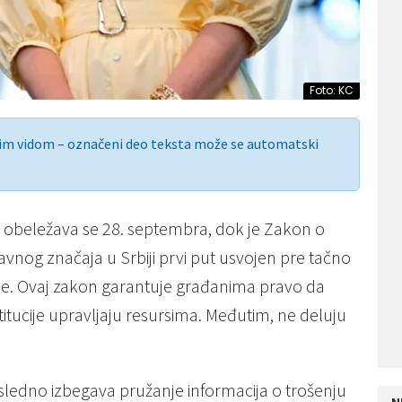
Foto: KC
nim vidom – označeni deo teksta može se automatski
 obeležava se 28. septembra, dok je Zakon o
nog značaja u Srbiji prvi put usvojen pre tačno
e. Ovaj zakon garantuje građanima pravo da
stitucije upravljaju resursima. Međutim, ne deluju
osledno izbegava pružanje informacija o trošenju