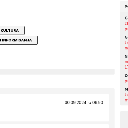
P
G
z
p
KULTURA
G
I INFORMISANJA
t
n
N
n
1
Z
p
M
t
m
30.09.2024. u 06:50