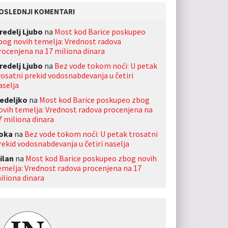
OSLEDNJI KOMENTARI
redelj Ljubo
na
Most kod Barice poskupeo
bog novih temelja: Vrednost radova
rocenjena na 17 miliona dinara
redelj Ljubo
na
Bez vode tokom noći: U petak
rosatni prekid vodosnabdevanja u četiri
aselja
edeljko
na
Most kod Barice poskupeo zbog
ovih temelja: Vrednost radova procenjena na
7 miliona dinara
oka
na
Bez vode tokom noći: U petak trosatni
rekid vodosnabdevanja u četiri naselja
ilan
na
Most kod Barice poskupeo zbog novih
emelja: Vrednost radova procenjena na 17
iliona dinara