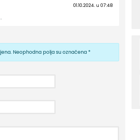
01.10.2024. u 07:48
…
jena.
Neophodna polja su označena
*