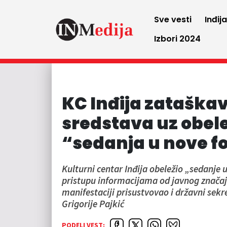
Sve vesti
Inđij
Izbori 2024
KC Inđija zataškav
sredstava uz obel
“sedanja u nove fo
Kulturni centar Inđija obeležio „sedanje
pristupu informacijama od javnog značaja,
manifestaciji prisustvovao i državni sekr
Grigorije Pajkić
PODELI VEST: