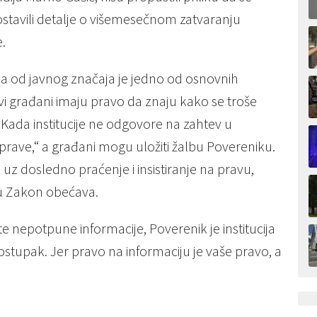
stavili detalje o višemesečnom zatvaranju
.
a od javnog značaja je jedno od osnovnih
i građani imaju pravo da znaju kako se troše
. Kada institucije ne odgovore na zahtev u
rave,“ a građani mogu uložiti žalbu Povereniku.
li uz dosledno praćenje i insistiranje na pravu,
ju Zakon obećava.
te nepotpune informacije, Poverenik je institucija
postupak. Jer pravo na informaciju je vaše pravo, a