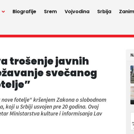
a
Biografije
Srem
Vojvodina
Srbija
Zaniml
N
a trošenje javnih
ežavanje svečanog
telje”
 u nove fotelje“ kršenjem Zakona o slobodnom
 koji u Srbiji usvojen pre 20 godina. Ovoj
etar Ministarstva kulture i informisanja Lav