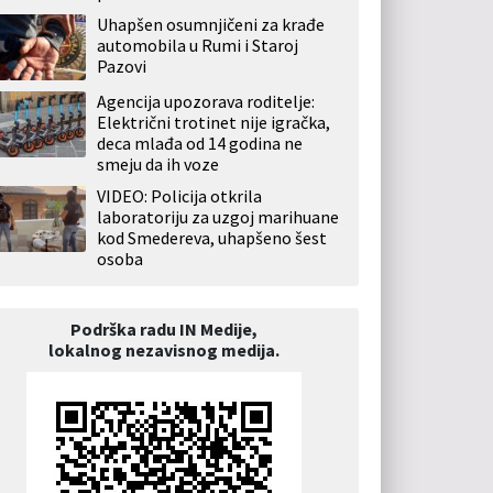
Uhapšen osumnjičeni za krađe
automobila u Rumi i Staroj
Pazovi
Agencija upozorava roditelje:
Električni trotinet nije igračka,
deca mlađa od 14 godina ne
smeju da ih voze
VIDEO: Policija otkrila
laboratoriju za uzgoj marihuane
kod Smedereva, uhapšeno šest
osoba
Podrška radu IN Medije,
lokalnog nezavisnog medija.