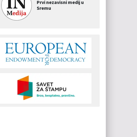
Prvi nezavisni medij u
Sremu