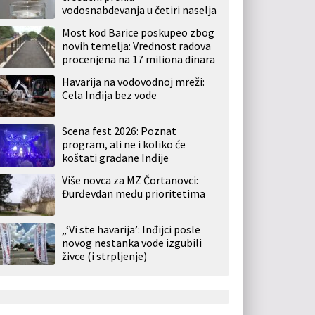
vodosnabdevanja u četiri naselja
Most kod Barice poskupeo zbog
novih temelja: Vrednost radova
procenjena na 17 miliona dinara
Havarija na vodovodnoj mreži:
Cela Inđija bez vode
Scena fest 2026: Poznat
program, ali ne i koliko će
koštati građane Inđije
Više novca za MZ Čortanovci:
Đurđevdan među prioritetima
„‘Vi ste havarija’: Inđijci posle
novog nestanka vode izgubili
živce (i strpljenje)