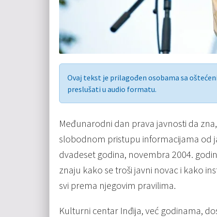
Ovaj tekst je prilagođen osobama sa ošteće
preslušati u audio formatu.
Međunarodni dan prava javnosti da zna,
slobodnom pristupu informacijama od jav
dvadeset godina, novembra 2004. godin
znaju kako se troši javni novac i kako in
svi prema njegovim pravilima.
Kulturni centar Inđija, već godinama, d