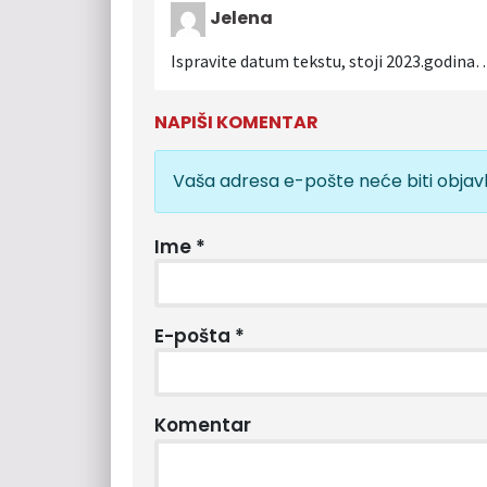
Jelena
Ispravite datum tekstu, stoji 2023.godina
NAPIŠI KOMENTAR
Vaša adresa e-pošte neće biti objavl
Ime
*
E-pošta
*
Komentar