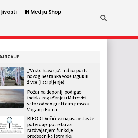
jivosti
IN Medija Shop
AJNOVIJE
„‘Vi ste havarija’: Inđijci posle
novog nestanka vode izgubili
živce (i strpljenje)
Požar na deponiji podigao
indeks zagađenja u Mitrovici,
vetar odneo gusti dim pravo u
Voganj i Rumu
BIRODI: Vučićeva najava ostavke
potvrđuje potrebu za
razdvajanjem funkcije
predsednika i stranke