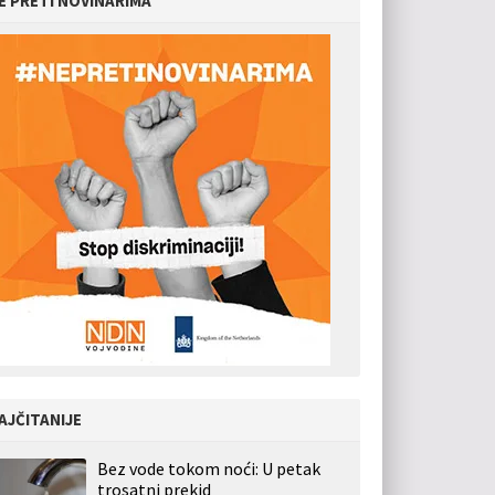
E PRETI NOVINARIMA
AJČITANIJE
Bez vode tokom noći: U petak
trosatni prekid