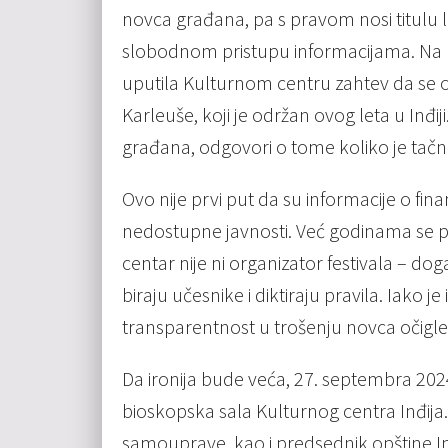
novca građana, pa s pravom nosi titulu
slobodnom pristupu informacijama. Na pr
uputila Kulturnom centru zahtev da se o
Karleuše, koji je održan ovog leta u Inđi
građana, odgovori o tome koliko je tačno
Ovo nije prvi put da su informacije o fin
nedostupne javnosti. Već godinama se pr
centar nije ni organizator festivala – do
biraju učesnike i diktiraju pravila. Iako j
transparentnost u trošenju novca očigled
Da ironija bude veća, 27. septembra 202
bioskopska sala Kulturnog centra Inđija.
samouprave, kao i predsednik opštine Inđi