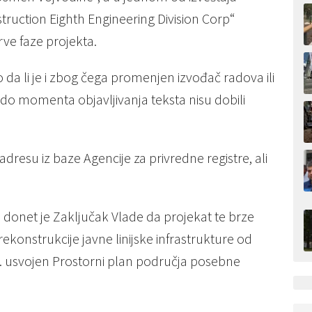
nstruction Eighth Engineering Division Corp“
e faze projekta.
 da li je i zbog čega promenjen izvođač radova ili
do momenta objavljivanja teksta nisu dobili
l adresu iz baze Agencije za privredne registre, ali
 donet je Zaključak Vlade da projekat te brze
ekonstrukcije javne linijske infrastrukture od
. usvojen Prostorni plan područja posebne