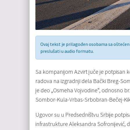
Ovaj tekst je prilagođen osobama sa ošteće
preslušati u audio formatu.
Sa kompanijom Azvirt juče je potpisan k
radova na izgradnji dela Bački Breg-Som
je deo „Osmeha Vojvodine“, odnosno brz
Sombor-Kula-Vrbas-Srbobran-Bečej-Kiki
Ugovor su u Predsedništvu Srbije potpisa
infrastrukture Aleksandra Sofronijević, d