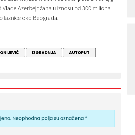
 kod Vlade Azerbejdžana u iznosu od 300 miliona
obilaznice oko Beograda.
ONIJEVIĆ
IZGRADNJA
AUTOPUT
jena.
Neophodna polja su označena
*