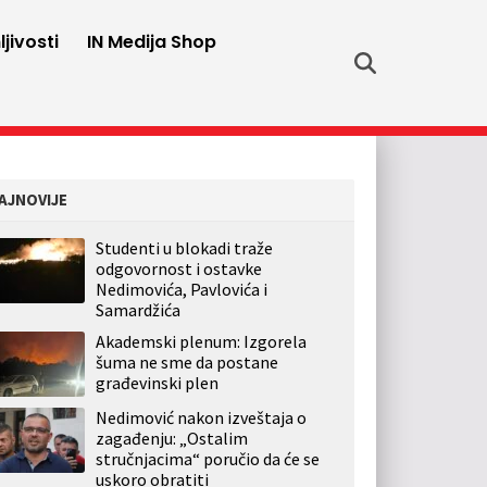
jivosti
IN Medija Shop
AJNOVIJE
Studenti u blokadi traže
odgovornost i ostavke
Nedimovića, Pavlovića i
Samardžića
Akademski plenum: Izgorela
šuma ne sme da postane
građevinski plen
Nedimović nakon izveštaja o
zagađenju: „Ostalim
stručnjacima“ poručio da će se
uskoro obratiti