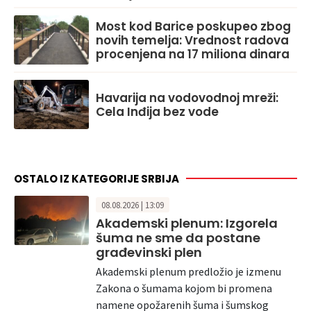
Most kod Barice poskupeo zbog
novih temelja: Vrednost radova
procenjena na 17 miliona dinara
Havarija na vodovodnoj mreži:
Cela Inđija bez vode
OSTALO IZ KATEGORIJE SRBIJA
08.08.2026 | 13:09
Akademski plenum: Izgorela
šuma ne sme da postane
građevinski plen
Akademski plenum predložio je izmenu
Zakona o šumama kojom bi promena
namene opožarenih šuma i šumskog