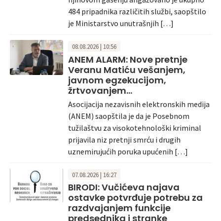
484 pripadnika različitih službi, saopštilo
je Ministarstvo unutrašnjih […]
08.08.2026 | 10:56
ANEM ALARM: Nove pretnje
Veranu Matiću vešanjem,
javnom egzekucijom,
žrtvovanjem…
Asocijacija nezavisnih elektronskih medija
(ANEM) saopštila je da je Posebnom
tužilaštvu za visokotehnološki kriminal
prijavila niz pretnji smrću i drugih
uznemirujućih poruka upućenih […]
07.08.2026 | 16:27
BIRODI: Vučićeva najava
ostavke potvrđuje potrebu za
razdvajanjem funkcije
predsednika i stranke