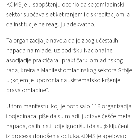
KOMS je u saopštenju ocenio da se ;omladinski
sektor suočava s etiketiranjem i diskreditacijom, a
da institucije ne reaguju adekvatno.
Ta organizacija je navela da je zbog učestalih
napada na mlade, uz podršku Nacionalne
asocijacije praktičara i praktičarki omladinskog
rada, kreirala Manifest omladinskog sektora Srbije
u ;kojem je upozorila na „sistematsko kršenje
prava omladine“.
U tom manifestu, koji je potpisalo 116 organizacija
i pojedinaca, piše da su mladi ljudi sve češće meta
napada, da ih institucije ignorišu i da su ;isključeni
iz procesa donošenja odluka.KOMS je apelovao