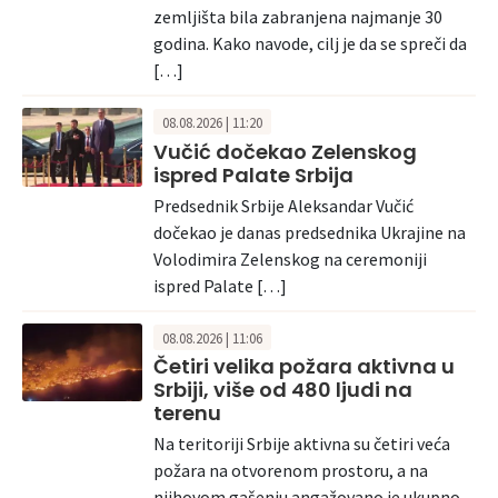
zemljišta bila zabranjena najmanje 30
godina. Kako navode, cilj je da se spreči da
[…]
08.08.2026 | 11:20
Vučić dočekao Zelenskog
ispred Palate Srbija
Predsednik Srbije Aleksandar Vučić
dočekao je danas predsednika Ukrajine na
Volodimira Zelenskog na ceremoniji
ispred Palate […]
08.08.2026 | 11:06
Četiri velika požara aktivna u
Srbiji, više od 480 ljudi na
terenu
Na teritoriji Srbije aktivna su četiri veća
požara na otvorenom prostoru, a na
njihovom gašenju angažovano je ukupno