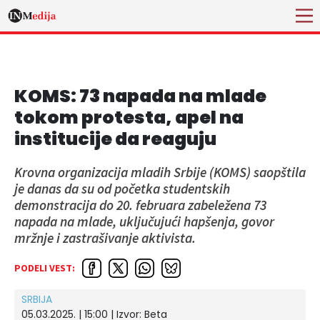
KOMS: 73 napada na mlade
tokom protesta, apel na
institucije da reaguju
Krovna organizacija mladih Srbije (KOMS) saopštila
je danas da su od početka studentskih
demonstracija do 20. februara zabeležena 73
napada na mlade, uključujući hapšenja, govor
mržnje i zastrašivanje aktivista.
PODELI VEST:
SRBIJA
05.03.2025. | 15:00
| Izvor:
Beta