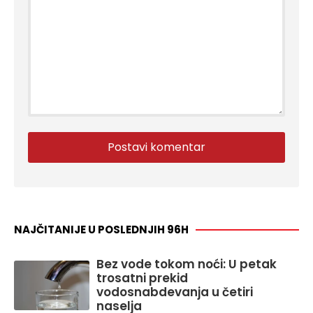
NAJČITANIJE U POSLEDNJIH 96H
Bez vode tokom noći: U petak
trosatni prekid
vodosnabdevanja u četiri
naselja