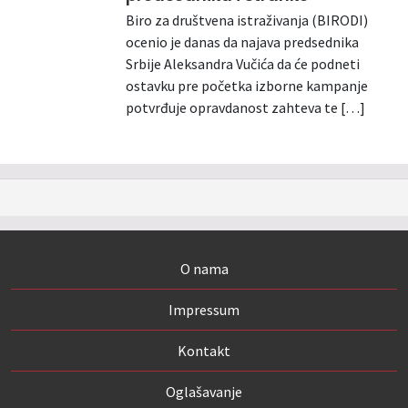
Biro za društvena istraživanja (BIRODI)
ocenio je danas da najava predsednika
Srbije Aleksandra Vučića da će podneti
ostavku pre početka izborne kampanje
potvrđuje opravdanost zahteva te […]
O nama
Impressum
Kontakt
Oglašavanje