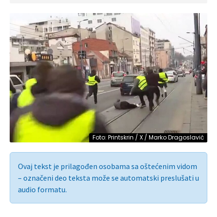
Foto: Printskrin / X / Marko Dragoslavić
Ovaj tekst je prilagođen osobama sa oštećenim vidom
– označeni deo teksta može se automatski preslušati u
audio formatu.