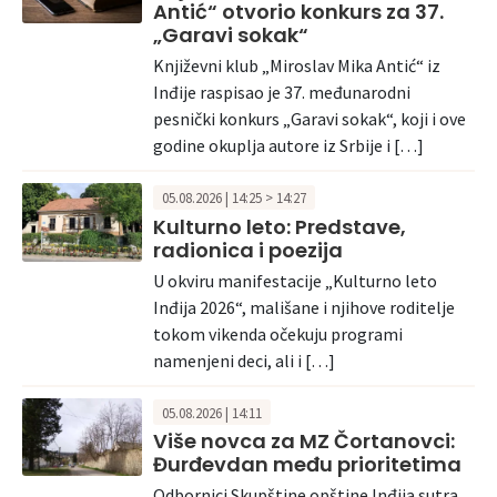
Antić“ otvorio konkurs za 37.
„Garavi sokak“
Književni klub „Miroslav Mika Antić“ iz
Inđije raspisao je 37. međunarodni
pesnički konkurs „Garavi sokak“, koji i ove
godine okuplja autore iz Srbije i […]
05.08.2026 | 14:25 > 14:27
Kulturno leto: Predstave,
radionica i poezija
U okviru manifestacije „Kulturno leto
Inđija 2026“, mališane i njihove roditelje
tokom vikenda očekuju programi
namenjeni deci, ali i […]
05.08.2026 | 14:11
Više novca za MZ Čortanovci:
Đurđevdan među prioritetima
Odbornici Skupštine opštine Inđija sutra