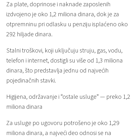
Za plate, doprinose i naknade zaposlenih
izdvojeno je oko 1,2 miliona dinara, dok je za
otpremninu pri odlasku u penziju isplaćeno oko
292 hiljade dinara.
Stalni troškovi, koji uključuju struju, gas, vodu,
telefon i internet, dostigli su više od 1,3 miliona
dinara, što predstavlja jednu od najvećih
pojedinačnih stavki.
Higijena, održavanje i “ostale usluge” — preko 1,2
miliona dinara
Za usluge po ugovoru potrošeno je oko 1,29
miliona dinara, a najveći deo odnosi se na