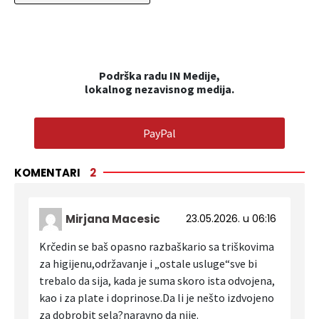
Podrška radu IN Medije,
lokalnog nezavisnog medija.
PayPal
KOMENTARI
2
Mirjana Macesic
23.05.2026. u 06:16
Krčedin se baš opasno razbaškario sa triškovima
za higijenu,održavanje i „ostale usluge“sve bi
trebalo da sija, kada je suma skoro ista odvojena,
kao i za plate i doprinose.Da li je nešto izdvojeno
za dobrobit sela?naravno da nije.