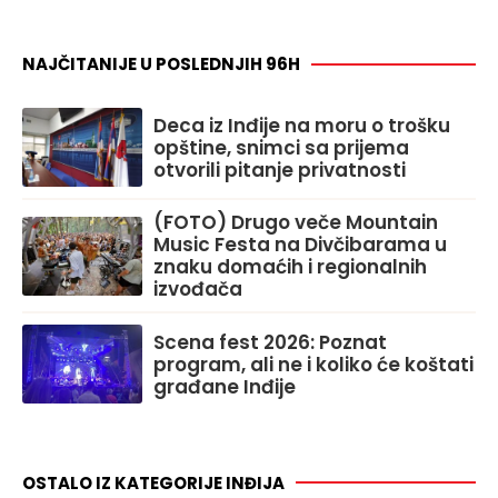
NAJČITANIJE U POSLEDNJIH 96H
Deca iz Inđije na moru o trošku
opštine, snimci sa prijema
otvorili pitanje privatnosti
(FOTO) Drugo veče Mountain
Music Festa na Divčibarama u
znaku domaćih i regionalnih
izvođača
Scena fest 2026: Poznat
program, ali ne i koliko će koštati
građane Inđije
OSTALO IZ KATEGORIJE INĐIJA