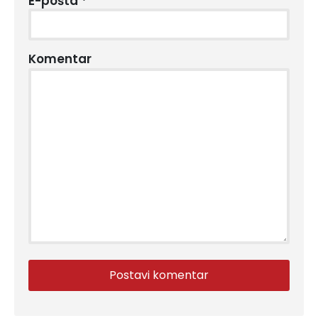
E-pošta
*
Komentar