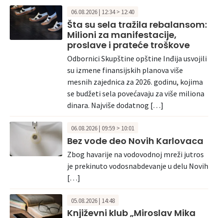
06.08.2026 | 12:34 > 12:40
Šta su sela tražila rebalansom:
Milioni za manifestacije,
proslave i prateće troškove
Odbornici Skupštine opštine Inđija usvojili
su izmene finansijskih planova više
mesnih zajednica za 2026. godinu, kojima
se budžeti sela povećavaju za više miliona
dinara. Najviše dodatnog […]
06.08.2026 | 09:59 > 10:01
Bez vode deo Novih Karlovaca
Zbog havarije na vodovodnoj mreži jutros
je prekinuto vodosnabdevanje u delu Novih
[…]
05.08.2026 | 14:48
Književni klub „Miroslav Mika