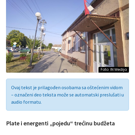
Foto: IN Medija
Ovaj tekst je prilagođen osobama sa oštećenim vidom
– označeni deo teksta može se automatski preslušati u
audio formatu.
Plate i energenti „pojedu“ trećinu budžeta