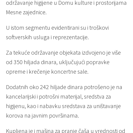
održavanje higijene u Domu kulture i prostorijama
Mesne zajednice.
U istom segmentu evidentirani su i troškovi
softverskih usluga i reprezentacije.
Za tekuće održavanje objekata izdvojeno je više
od 350 hiljada dinara, uključujući popravke
opreme i krečenje koncertne sale.
Dodatnih oko 242 hiljade dinara potrošeno je na
kancelarijski i potrošni materijal, sredstva za
higijenu, kao i nabavku sredstava za uništavanje
korova na javnim površinama.
Kupljena je i mašina za pranje čaša u vrednosti od