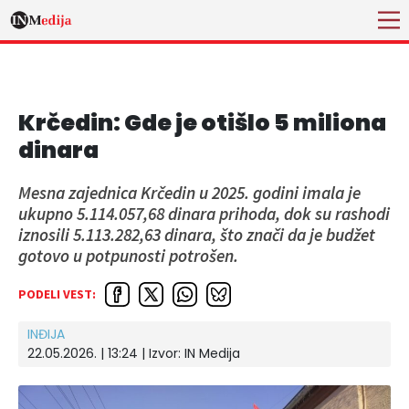
Krčedin: Gde je otišlo 5 miliona
dinara
Mesna zajednica Krčedin u 2025. godini imala je
ukupno 5.114.057,68 dinara prihoda, dok su rashodi
iznosili 5.113.282,63 dinara, što znači da je budžet
gotovo u potpunosti potrošen.
PODELI VEST:
INĐIJA
22.05.2026. | 13:24 | Izvor:
IN Medija