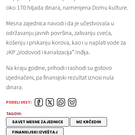
oko 170 hiljada dinara, namenjena Domu kulture.
Mesna zajednica navodi i da je učestvovala u
održavanju javnih površina, zalivanju cveća,
košenju i prskanju korova, kao i u naplati vode za
JKP „Vodovod i kanalizacija“ Inđija.
Na kraju godine, prihodi i rashodi su gotovo
izjednačeni, pa finansijski rezultat iznosi nula
dinara.
PODELI VEST:
TAGOVI:
SAVET MESNE ZAJEDNICE
MZ KRČEDIN
FINANSIJSKI IZVEŠTAJ