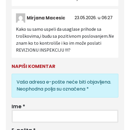
Mirjana Macesic
23.05.2026. u 06:27
Kako su samo uspeli da usaglase prihode sa
troškovima,i budu sa pozitivnom poslovanjem.Ne
znam ko to kontroliše i ko im može poslati
REVIZIONU INSPEKCIJU !!!?
NAPIŠI KOMENTAR
Vaša adresa e-pošte neće biti objavljena.
Neophodna polja su označena
*
Ime
*