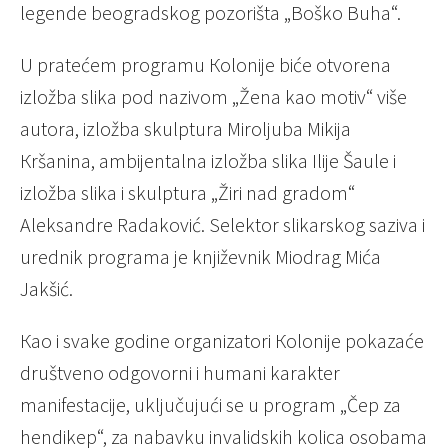
legende beogradskog pozorišta „Boško Buha“.
U pratećem programu Кolonije biće otvorena
izložba slika pod nazivom „Žena kao motiv“ više
autora, izložba skulptura Miroljuba Mikija
Кršanina, ambijentalna izložba slika Ilije Šaule i
izložba slika i skulptura „Žiri nad gradom“
Aleksandre Radaković. Selektor slikarskog saziva i
urednik programa je književnik Miodrag Mića
Jakšić.
Кao i svake godine organizatori Кolonije pokazaće
društveno odgovorni i humani karakter
manifestacije, uključujući se u program „Čep za
hendikep“, za nabavku invalidskih kolica osobama