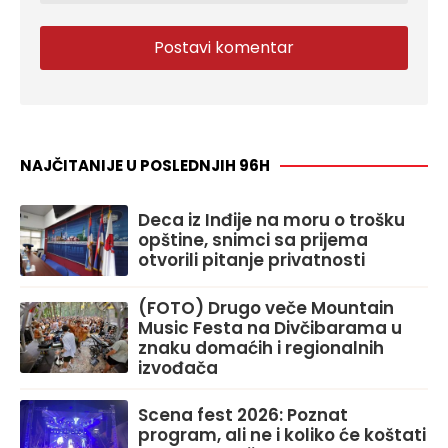
NAJČITANIJE U POSLEDNJIH 96H
Deca iz Inđije na moru o trošku
opštine, snimci sa prijema
otvorili pitanje privatnosti
(FOTO) Drugo veče Mountain
Music Festa na Divčibarama u
znaku domaćih i regionalnih
izvođača
Scena fest 2026: Poznat
program, ali ne i koliko će koštati