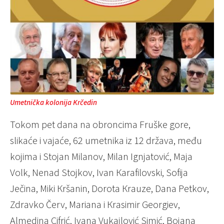
Umetnička kolonija Krčedin
Tokom pet dana na obroncima Fruške gore,
slikaće i vajaće, 62 umetnika iz 12 država, među
kojima i Stojan Milanov, Milan Ignjatović, Maja
Volk, Nenad Stojkov, Ivan Кarafilovski, Sofija
Ječina, Miki Кršanin, Dorota Кrauze, Dana Petkov,
Zdravko Červ, Mariana i Кrasimir Georgiev,
Almedina Cifrić, Ivana Vukajlović Simić, Bojana