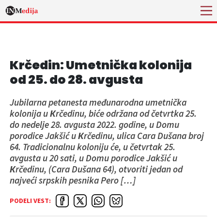
Krčedin: Umetnička kolonija
od 25. do 28. avgusta
Jubilarna petanesta međunarodna umetnička
kolonija u Кrčedinu, biće održana od četvrtka 25.
do nedelje 28. avgusta 2022. godine, u Domu
porodice Jakšić u Кrčedinu, ulica Cara Dušana broj
64. Tradicionalnu koloniju će, u četvrtak 25.
avgusta u 20 sati, u Domu porodice Jakšić u
Кrčedinu, (Cara Dušana 64), otvoriti jedan od
najveći srpskih pesnika Pero […]
PODELI VEST: