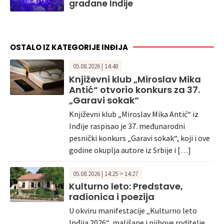
građane Inđije
OSTALO IZ KATEGORIJE INĐIJA
05.08.2026 | 14:48
Književni klub „Miroslav Mika
Antić“ otvorio konkurs za 37.
„Garavi sokak“
Književni klub „Miroslav Mika Antić“ iz
Inđije raspisao je 37. međunarodni
pesnički konkurs „Garavi sokak“, koji i ove
godine okuplja autore iz Srbije i […]
05.08.2026 | 14:25 > 14:27
Kulturno leto: Predstave,
radionica i poezija
U okviru manifestacije „Kulturno leto
Inđija 2026“, mališane i njihove roditelje