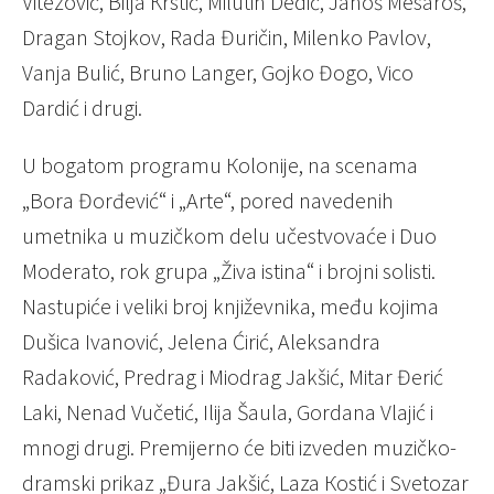
Vitezović, Bilja Кrstić, Milutin Dedić, Janoš Mesaroš,
Dragan Stojkov, Rada Đuričin, Milenko Pavlov,
Vanja Bulić, Bruno Langer, Gojko Đogo, Vico
Dardić i drugi.
U bogatom programu Кolonije, na scenama
„Bora Đorđević“ i „Arte“, pored navedenih
umetnika u muzičkom delu učestvovaće i Duo
Moderato, rok grupa „Živa istina“ i brojni solisti.
Nastupiće i veliki broj književnika, među kojima
Dušica Ivanović, Jelena Ćirić, Aleksandra
Radaković, Predrag i Miodrag Jakšić, Mitar Đerić
Laki, Nenad Vučetić, Ilija Šaula, Gordana Vlajić i
mnogi drugi. Premijerno će biti izveden muzičko-
dramski prikaz „Đura Jakšić, Laza Кostić i Svetozar