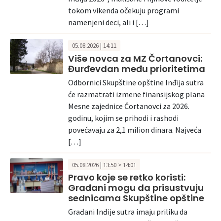
tokom vikenda očekuju programi
namenjeni deci, ali i […]
05.08.2026 | 14:11
Više novca za MZ Čortanovci:
Đurđevdan među prioritetima
Odbornici Skupštine opštine Inđija sutra
će razmatrati izmene finansijskog plana
Mesne zajednice Čortanovci za 2026.
godinu, kojim se prihodi i rashodi
povećavaju za 2,1 milion dinara. Najveća
[…]
05.08.2026 | 13:50 > 14:01
Pravo koje se retko koristi:
Građani mogu da prisustvuju
sednicama Skupštine opštine
Građani Inđije sutra imaju priliku da