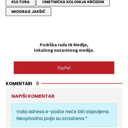
KULTURA
UMETNIČKA KOLONIJA KRČEDIN
MIODRAG JAKŠIĆ
Podrška radu IN Medije,
lokalnog nezavisnog medija.
PayPal
KOMENTARI
0
NAPIŠI KOMENTAR
Vaša adresa e-pošte neće biti objavljena.
Neophodna polja su označena
*