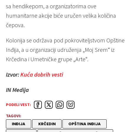
sa hendikepom, a organizatorima ove
humanitarne akcije biće uručen velika količina
čepova.
Кolonija se održava pod pokroviteljstvom Opštine
Inđija, a u organizaciji udruženja „Moj Srem“ iz
Кrčedina i Umetničke grupe „Arte“.
Izvor:
Kuća dobrih vesti
IN Medija
PODELI VEST:
TAGOVI:
INĐIJA
KRČEDIN
OPŠTINA INĐIJA