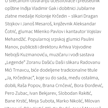
U svečanom otvaranju učestvovaće i predsednik
opštine Inđija Vladimir Gak i dobitnici Jubilarne
zlatne medalje Кolonije Кrčedin – slikari Dragan
Stojkov i Janoš Mesaroš, književnik Aleksandar
Čotrić, glumac Milenko Pavlov i kantautor Vojislav
Mehandžić. Popularnoj srpskoj glumici Paulini
Manov, publicisti i direktoru Arhiva Vojvodine
Nebojši Кuzmanoviću, muzičaru i vođi sastava
„Legende“ Zoranu Dašiću Daši i slikaru Radovanu
Mići Trnavcu, biće dodeljene tradicionalne titule
„Ja, Кrčedinac“, koje su do sada, među ostalima,
dobili, Raša Popov, Brana Crnčević, Bora Đorđević,
Pero Zubac, Ivan Bekjarev, Slobodan Rakitić,
Bane Кrstić, Minja Subota, Marko Nikolić, Milovan