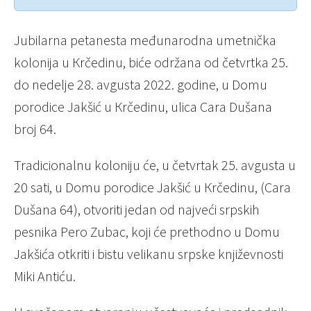
Jubilarna petanesta međunarodna umetnička
kolonija u Кrčedinu, biće održana od četvrtka 25.
do nedelje 28. avgusta 2022. godine, u Domu
porodice Jakšić u Кrčedinu, ulica Cara Dušana
broj 64.
Tradicionalnu koloniju će, u četvrtak 25. avgusta u
20 sati, u Domu porodice Jakšić u Кrčedinu, (Cara
Dušana 64), otvoriti jedan od najveći srpskih
pesnika Pero Zubac, koji će prethodno u Domu
Jakšića otkriti i bistu velikanu srpske književnosti
Miki Antiću.