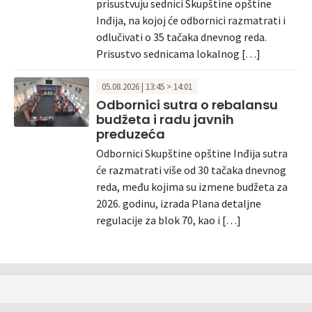
prisustvuju sednici Skupštine opštine
Inđija, na kojoj će odbornici razmatrati i
odlučivati o 35 tačaka dnevnog reda.
Prisustvo sednicama lokalnog […]
05.08.2026 | 13:45 > 14:01
Odbornici sutra o rebalansu
budžeta i radu javnih
preduzeća
Odbornici Skupštine opštine Inđija sutra
će razmatrati više od 30 tačaka dnevnog
reda, među kojima su izmene budžeta za
2026. godinu, izrada Plana detaljne
regulacije za blok 70, kao i […]