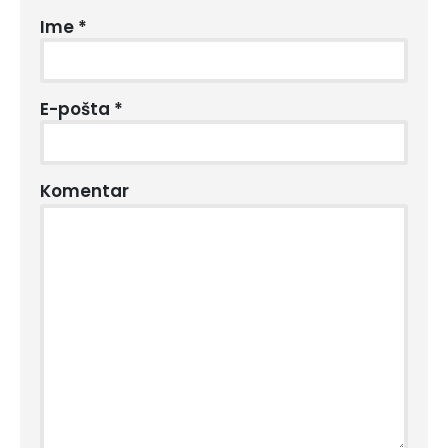
Ime
*
E-pošta
*
Komentar