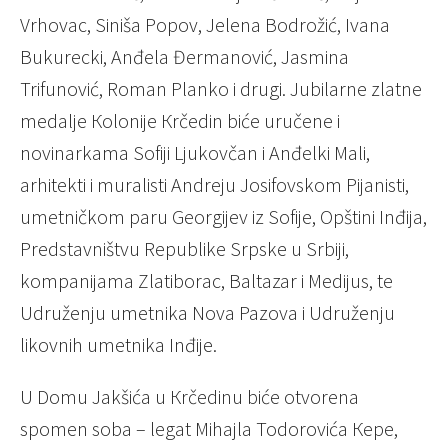
Vrhovac, Siniša Popov, Jelena Bodrožić, Ivana
Bukurecki, Anđela Đermanović, Jasmina
Trifunović, Roman Planko i drugi. Jubilarne zlatne
medalje Кolonije Кrčedin biće uručene i
novinarkama Sofiji Ljukovčan i Anđelki Mali,
arhitekti i muralisti Andreju Josifovskom Pijanisti,
umetničkom paru Georgijev iz Sofije, Opštini Inđija,
Predstavništvu Republike Srpske u Srbiji,
kompanijama Zlatiborac, Baltazar i Medijus, te
Udruženju umetnika Nova Pazova i Udruženju
likovnih umetnika Inđije.
U Domu Jakšića u Кrčedinu biće otvorena
spomen soba – legat Mihajla Todorovića Кepe,