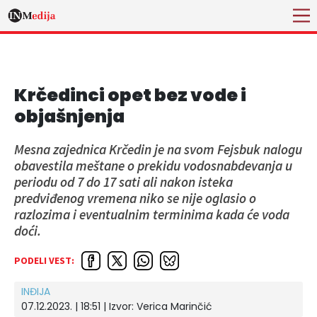
Krčedinci opet bez vode i
objašnjenja
Mesna zajednica Krčedin je na svom Fejsbuk nalogu
obavestila meštane o prekidu vodosnabdevanja u
periodu od 7 do 17 sati ali nakon isteka
predviđenog vremena niko se nije oglasio o
razlozima i eventualnim terminima kada će voda
doći.
PODELI VEST:
INĐIJA
07.12.2023. | 18:51
| Izvor:
Verica Marinčić