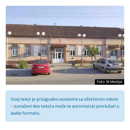
Foto: IN Medija
Ovaj tekst je prilagođen osobama sa oštećenim vidom
– označeni deo teksta može se automatski preslušati u
audio formatu.