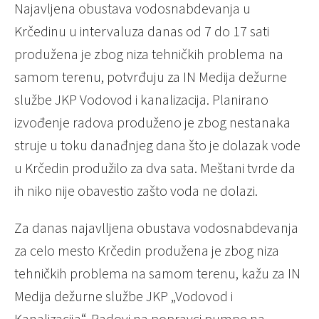
Najavljena obustava vodosnabdevanja u
Krčedinu u intervaluza danas od 7 do 17 sati
produžena je zbog niza tehničkih problema na
samom terenu, potvrđuju za IN Medija dežurne
službe JKP Vodovod i kanalizacija. Planirano
izvođenje radova produženo je zbog nestanaka
struje u toku danađnjeg dana što je dolazak vode
u Krčedin produžilo za dva sata. Meštani tvrde da
ih niko nije obavestio zašto voda ne dolazi.
Za danas najavlljena obustava vodosnabdevanja
za celo mesto Krčedin produžena je zbog niza
tehničkih problema na samom terenu, kažu za IN
Medija dežurne službe JKP „Vodovod i
Kanalizacija“. Radovi na popravci pumpe na