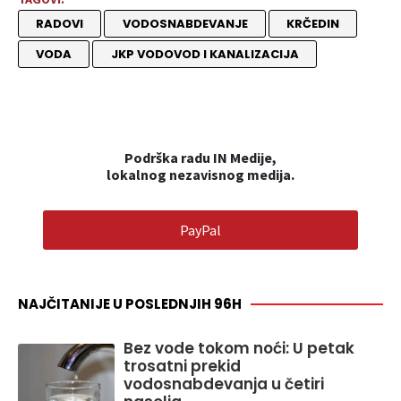
RADOVI
VODOSNABDEVANJE
KRČEDIN
VODA
JKP VODOVOD I KANALIZACIJA
Podrška radu IN Medije,
lokalnog nezavisnog medija.
PayPal
NAJČITANIJE U POSLEDNJIH 96H
Bez vode tokom noći: U petak
trosatni prekid
vodosnabdevanja u četiri