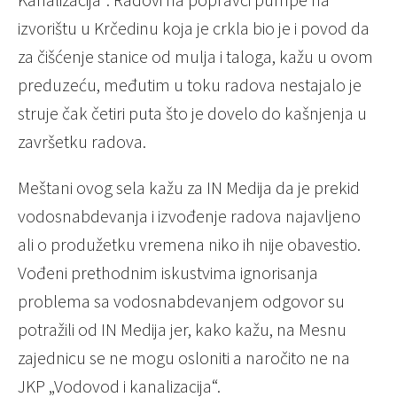
izvorištu u Krčedinu koja je crkla bio je i povod da
za čišćenje stanice od mulja i taloga, kažu u ovom
preduzeću, međutim u toku radova nestajalo je
struje čak četiri puta što je dovelo do kašnjenja u
završetku radova.
Meštani ovog sela kažu za IN Medija da je prekid
vodosnabdevanja i izvođenje radova najavljeno
ali o produžetku vremena niko ih nije obavestio.
Vođeni prethodnim iskustvima ignorisanja
problema sa vodosnabdevanjem odgovor su
potražili od IN Medija jer, kako kažu, na Mesnu
zajednicu se ne mogu osloniti a naročito ne na
JKP „Vodovod i kanalizacija“.