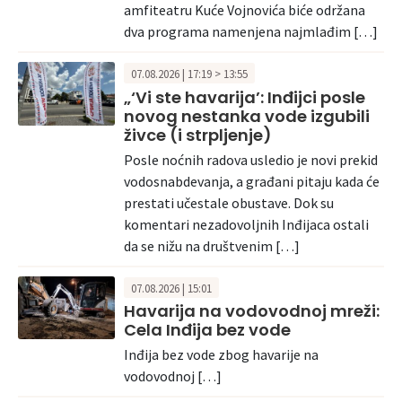
amfiteatru Kuće Vojnovića biće održana
dva programa namenjena najmlađim […]
07.08.2026 | 17:19 > 13:55
„‘Vi ste havarija’: Inđijci posle
novog nestanka vode izgubili
živce (i strpljenje)
Posle noćnih radova usledio je novi prekid
vodosnabdevanja, a građani pitaju kada će
prestati učestale obustave. Dok su
komentari nezadovoljnih Inđijaca ostali
da se nižu na društvenim […]
07.08.2026 | 15:01
Havarija na vodovodnoj mreži:
Cela Inđija bez vode
Inđija bez vode zbog havarije na
vodovodnoj […]