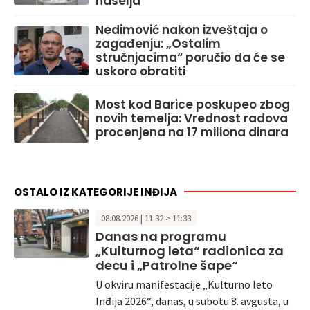
naselja
Nedimović nakon izveštaja o
zagađenju: „Ostalim
stručnjacima“ poručio da će se
uskoro obratiti
Most kod Barice poskupeo zbog
novih temelja: Vrednost radova
procenjena na 17 miliona dinara
OSTALO IZ KATEGORIJE INĐIJA
08.08.2026 | 11:32 > 11:33
Danas na programu
„Kulturnog leta“ radionica za
decu i „Patrolne šape“
U okviru manifestacije „Kulturno leto
Inđija 2026“, danas, u subotu 8. avgusta, u