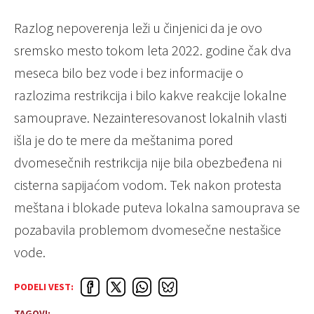
Razlog nepoverenja leži u činjenici da je ovo
sremsko mesto tokom leta 2022. godine čak dva
meseca bilo bez vode i bez informacije o
razlozima restrikcija i bilo kakve reakcije lokalne
samouprave. Nezainteresovanost lokalnih vlasti
išla je do te mere da meštanima pored
dvomesečnih restrikcija nije bila obezbeđena ni
cisterna sapijaćom vodom. Tek nakon protesta
meštana i blokade puteva lokalna samouprava se
pozabavila problemom dvomesečne nestašice
vode.
PODELI VEST:
TAGOVI: