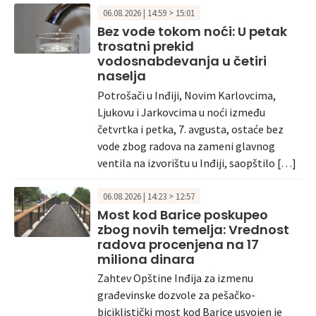
06.08.2026 | 14:59 > 15:01
Bez vode tokom noći: U petak
trosatni prekid
vodosnabdevanja u četiri
naselja
Potrošači u Inđiji, Novim Karlovcima,
Ljukovu i Jarkovcima u noći između
četvrtka i petka, 7. avgusta, ostaće bez
vode zbog radova na zameni glavnog
ventila na izvorištu u Inđiji, saopštilo […]
06.08.2026 | 14:23 > 12:57
Most kod Barice poskupeo
zbog novih temelja: Vrednost
radova procenjena na 17
miliona dinara
Zahtev Opštine Inđija za izmenu
građevinske dozvole za pešačko-
biciklistički most kod Barice usvojen je