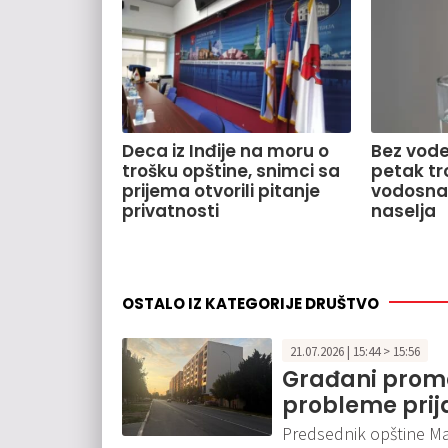
Deca iz Inđije na moru o
Bez vode
trošku opštine, snimci sa
petak tr
prijema otvorili pitanje
vodosnab
privatnosti
naselja
OSTALO IZ KATEGORIJE DRUŠTVO
21.07.2026 | 15:44 > 15:56
Građani prome
probleme prij
Predsednik opštine Ma