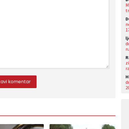
M
t
D
n
1
l
d
r
R
z
r
Н
d
2