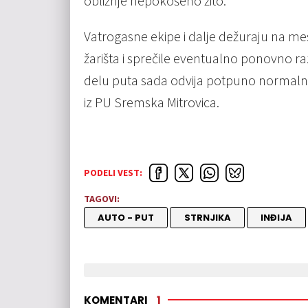
obližnje nepokošeno žito.
Vatrogasne ekipe i dalje dežuraju na me
žarišta i sprečile eventualno ponovno 
delu puta sada odvija potpuno normalno 
iz PU Sremska Mitrovica.
PODELI VEST:
TAGOVI:
AUTO - PUT
STRNJIKA
INĐIJA
KOMENTARI
1