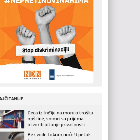
AJČITANIJE
Deca iz Inđije na moru o trošku
opštine, snimci sa prijema
otvorili pitanje privatnosti
Bez vode tokom noći: U petak