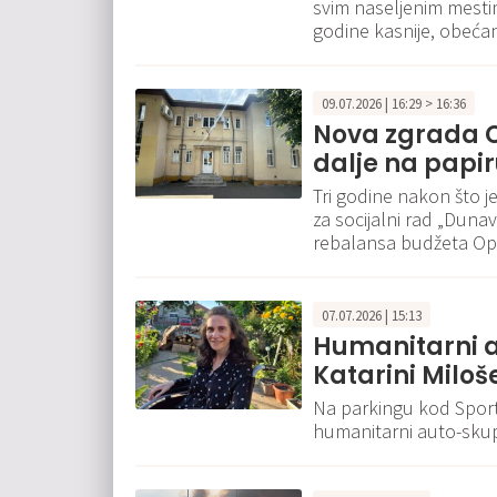
svim naseljenim mesti
godine kasnije, obećan
09.07.2026 | 16:29 > 16:36
Nova zgrada Ce
dalje na papir
Tri godine nakon što j
za socijalni rad „Dunav
rebalansa budžeta Opš
07.07.2026 | 15:13
Humanitarni a
Katarini Miloš
Na parkingu kod Sports
humanitarni auto-skup č