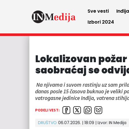
Sve vesti
Inđij
Izbori 2024
Lokalizovan požar 
saobraćaj se odvij
Na njivama i suvom rastinju uz sam prilaz 
danas posle 15 časova buknuo je veliki p
vatrogasne jedinice Inđija, vatrena stihij
PODELI VEST:
DRUŠTVO
06.07.2026. | 18:09 | Izvor:
IN Medija