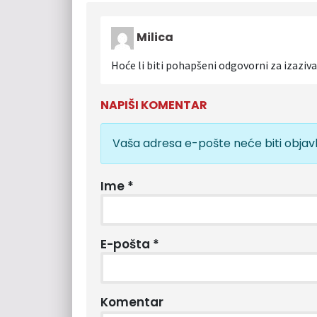
Milica
Hoće li biti pohapšeni odgovorni za izazivan
NAPIŠI KOMENTAR
Vaša adresa e-pošte neće biti objavl
Ime
*
E-pošta
*
Komentar