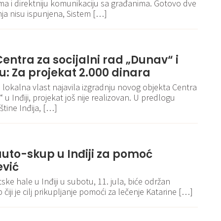
ma i direktniju komunikaciju sa građanima. Gotovo dve
ja nisu ispunjena, Sistem […]
ntra za socijalni rad „Dunav“ i
u: Za projekat 2.000 dinara
e lokalna vlast najavila izgradnju novog objekta Centra
“ u Inđiji, projekat još nije realizovan. U predlogu
tine Inđija, […]
uto-skup u Inđiji za pomoć
ević
ke hale u Inđiji u subotu, 11. jula, biće održan
iji je cilj prikupljanje pomoći za lečenje Katarine […]