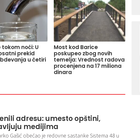
 tokom noći: U
Most kod Barice
osatni prekid
poskupeo zbog novih
devanja u četiri
temelja: Vrednost radova
procenjena na 17 miliona
dinara
nili adresu: umesto opštini,
avljuju medijima
rko Gašić obećao je redovne sastanke Sistema 48 u