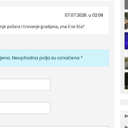
07.07.2026. u 02:08
je požara i trovanje gradjana, zna li se šta?
jena.
Neophodna polja su označena
*
P
D