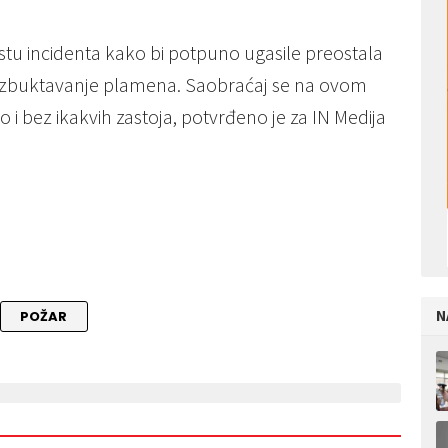
stu incidenta kako bi potpuno ugasile preostala
razbuktavanje plamena. Saobraćaj se na ovom
i bez ikakvih zastoja, potvrđeno je za IN Medija
N
POŽAR