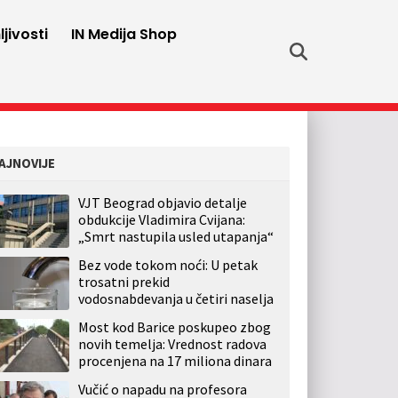
jivosti
IN Medija Shop
AJNOVIJE
VJT Beograd objavio detalje
obdukcije Vladimira Cvijana:
„Smrt nastupila usled utapanja“
Bez vode tokom noći: U petak
trosatni prekid
vodosnabdevanja u četiri naselja
Most kod Barice poskupeo zbog
novih temelja: Vrednost radova
procenjena na 17 miliona dinara
Vučić o napadu na profesora