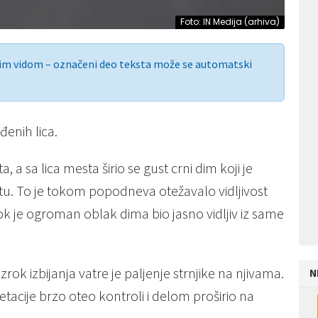
Foto: IN Medija (arhiva)
nim vidom – označeni deo teksta može se automatski
enih lica.
, a sa lica mesta širio se gust crni dim koji je
u. To je tokom popodneva otežavalo vidljivost
ok je ogroman oblak dima bio jasno vidljiv iz same
ok izbijanja vatre je paljenje strnjike na njivama.
N
tacije brzo oteo kontroli i delom proširio na