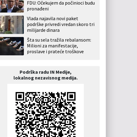
FDU: Očekujem da počinioci budu
pronađeni
Vlada najavila novi paket
podrške privredi vredan skoro tri
milijarde dinara
Šta su sela tražila rebalansom:
Milioni za manifestacije,
proslave i prateće troškove
Podrška radu IN Medije,
lokalnog nezavisnog medija.