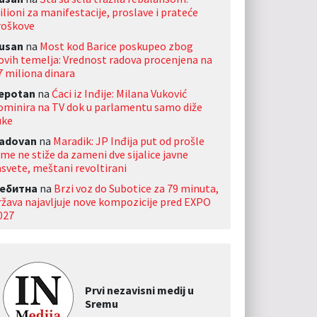
ilioni za manifestacije, proslave i prateće
roškove
usan
na
Most kod Barice poskupeo zbog
ovih temelja: Vrednost radova procenjena na
7 miliona dinara
jepotan
na
Ćaci iz Inđije: Milana Vuković
ominira na TV dok u parlamentu samo diže
uke
adovan
na
Maradik: JP Inđija put od prošle
ime ne stiže da zameni dve sijalice javne
asvete, meštani revoltirani
ебитна
na
Brzi voz do Subotice za 79 minuta,
ržava najavljuje nove kompozicije pred EXPO
027
Prvi nezavisni medij u
Sremu