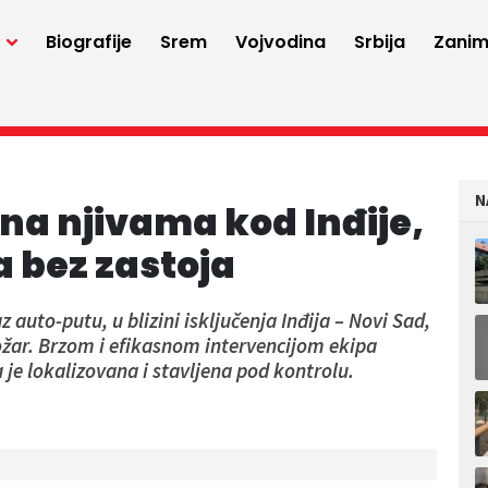
a
Biografije
Srem
Vojvodina
Srbija
Zaniml
N
na njivama kod Inđije,
a bez zastoja
auto-putu, u blizini isključenja Inđija – Novi Sad,
ožar. Brzom i efikasnom intervencijom ekipa
a je lokalizovana i stavljena pod kontrolu.