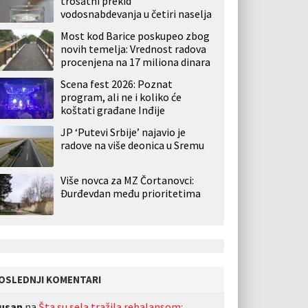
trosatni prekid
vodosnabdevanja u četiri naselja
Most kod Barice poskupeo zbog
novih temelja: Vrednost radova
procenjena na 17 miliona dinara
Scena fest 2026: Poznat
program, ali ne i koliko će
koštati građane Inđije
JP ‘Putevi Srbije’ najavio je
radove na više deonica u Sremu
Više novca za MZ Čortanovci:
Đurđevdan među prioritetima
OSLEDNJI KOMENTARI
usan
na
Šta su sela tražila rebalansom: