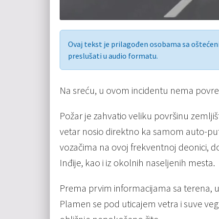
Ovaj tekst je prilagođen osobama sa ošteće
preslušati u audio formatu.
Na sreću, u ovom incidentu nema povređ
Požar je zahvatio veliku površinu zemljišta
vetar nosio direktno ka samom auto-put
vozačima na ovoj frekventnoj deonici, d
Inđije, kao i iz okolnih naseljenih mesta.
Prema prvim informacijama sa terena, uzr
Plamen se pod uticajem vetra i suve vege