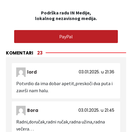
Podrška radu IN Medije,
lokalnog nezavisnog medija.
PayPal
KOMENTARI
23
lord
03.01.2025. u 21:36
Potvrdio da ima dobar apetit,preskoči dva puta i
završi nam halu.
Bora
03.01.2025. u 21:45
Radni,doručak,radni ručak,radna užina,radna
večera…