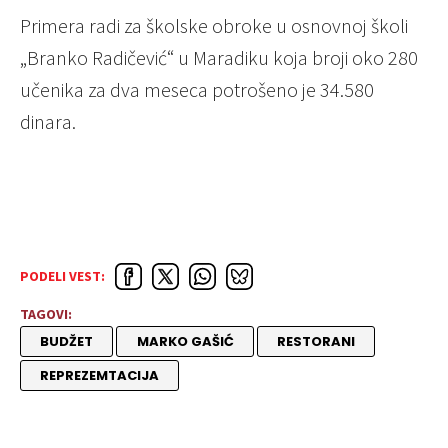
Primera radi za školske obroke u osnovnoj školi
„Branko Radičević“ u Maradiku koja broji oko 280
učenika za dva meseca potrošeno je 34.580
dinara.
PODELI VEST:
TAGOVI:
BUDŽET
MARKO GAŠIĆ
RESTORANI
REPREZEMTACIJA