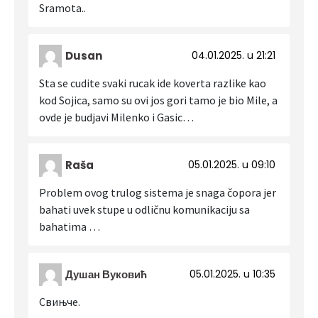
Sramota..
Dusan
04.01.2025. u 21:21
Sta se cudite svaki rucak ide koverta razlike kao
kod Sojica, samo su ovi jos gori tamo je bio Mile, a
ovde je budjavi Milenko i Gasic…
Raša
05.01.2025. u 09:10
Problem ovog trulog sistema je snaga čopora jer
bahati uvek stupe u odličnu komunikaciju sa
bahatima …
Душан Вуковић
05.01.2025. u 10:35
Свињче.