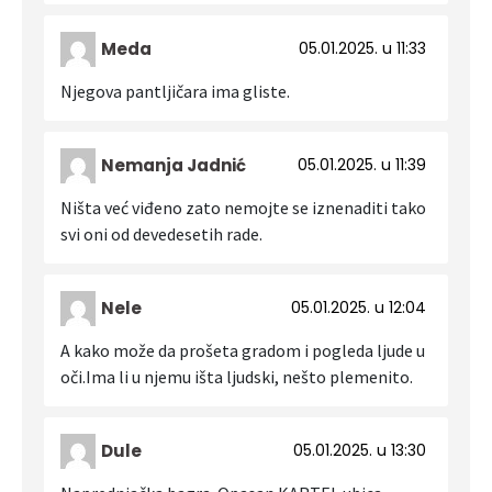
Meda
05.01.2025. u 11:33
Njegova pantljičara ima gliste.
Nemanja Jadnić
05.01.2025. u 11:39
Ništa već viđeno zato nemojte se iznenaditi tako
svi oni od devedesetih rade.
Nele
05.01.2025. u 12:04
A kako može da prošeta gradom i pogleda ljude u
oči.Ima li u njemu išta ljudski, nešto plemenito.
Dule
05.01.2025. u 13:30