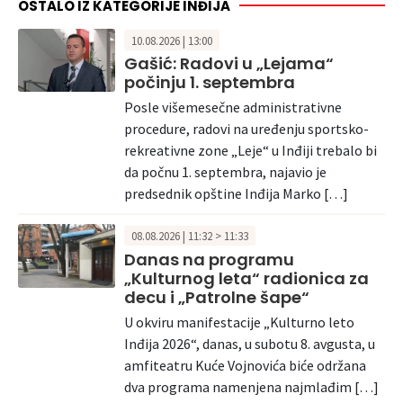
OSTALO IZ KATEGORIJE INĐIJA
10.08.2026 | 13:00
Gašić: Radovi u „Lejama“
počinju 1. septembra
Posle višemesečne administrativne
procedure, radovi na uređenju sportsko-
rekreativne zone „Leje“ u Inđiji trebalo bi
da počnu 1. septembra, najavio je
predsednik opštine Inđija Marko […]
08.08.2026 | 11:32 > 11:33
Danas na programu
„Kulturnog leta“ radionica za
decu i „Patrolne šape“
U okviru manifestacije „Kulturno leto
Inđija 2026“, danas, u subotu 8. avgusta, u
amfiteatru Kuće Vojnovića biće održana
dva programa namenjena najmlađim […]