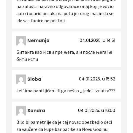
na zalost.i naravno odgovarace onaj koji je vozio
auto i udario pesaka na putu jer drugi nacin da se
ide sa stanice ne postoji
Nemanja
04.01.2025. u 14:51
Битанга као и сви пре њега, а и после њега ће
бити исти
Sloba
04.01.2025. u 15:52
Jel’ ima pantljičaru ili ga nešto ,, jede“ iznutra???
Sandra
04.01.2025. u 16:00
Bilo bi pametnije da je taj novac obezbedio deci
za vaučere da kupe bar patike za Novu Godinu.