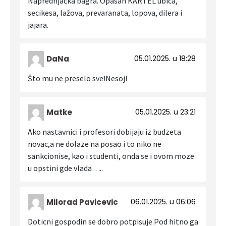
Naprednjačka bagra. Opasan KARTEL ubica,
secikesa, lažova, prevaranata, lopova, dilera i
jajara.
DaNa
05.01.2025. u 18:28
Što mu ne preselo sve!Nesoj!
Matke
05.01.2025. u 23:21
Ako nastavnici i profesori dobijaju iz budzeta
novac,a ne dolaze na posao i to niko ne
sankcionise, kao i studenti, onda se i ovom moze
u opstini gde vlada…..
Milorad Pavicevic
06.01.2025. u 06:06
Doticni gospodin se dobro potpisuje.Pod hitno ga