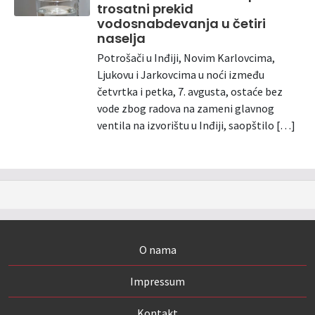
trosatni prekid
vodosnabdevanja u četiri
naselja
Potrošači u Inđiji, Novim Karlovcima,
Ljukovu i Jarkovcima u noći između
četvrtka i petka, 7. avgusta, ostaće bez
vode zbog radova na zameni glavnog
ventila na izvorištu u Inđiji, saopštilo […]
O nama
Impressum
Kontakt