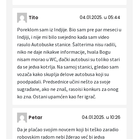
Tito
04.01.2025. u 05:44
Poreklom sam iz Indjije. Bio sam pre par meseci u
Indjiji, i nije mi bilo svejedno kada sam video
rasulo Autobuske stanice. Šalterima nisu radili,
niko ne daje nikakve informacije, hvala Bogu
nisam morao u WC, đački autobusi su toliko stari
da se jedva kotrlja. Na samoj stanici, gledao sam
vozača kako skuplja delove autobusa koji su
poodpadali. Predsednice učini nešto za svoje
sugrađane, ako ne znaš, rasoisi konkurs za onog
ko zna. Ostani upamćen kao fer igrač.
Petar
04.01.2025. u 10:26
Da je plaćao svojim novcem koji bi teško zaradio
robovskim radom nebi žderao već bi jedva