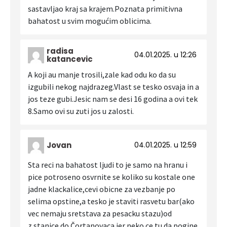
sastavljao kraj sa krajem.Poznata primitivna
bahatost u svim mogućim oblicima.
radisa
04.01.2025. u 12:26
katancevic
A koji au manje trosili,zale kad odu ko da su
izgubili nekog najdrazeg.Vlast se tesko osvaja in a
jos teze gubi.Jesic nam se desi 16 godina a ovi tek
8.Samo ovi su zuti jos u zalosti.
Jovan
04.01.2025. u 12:59
Sta reci na bahatost ljudi to je samo na hranu i
pice potroseno osvrnite se koliko su kostale one
jadne klackalice,cevi obicne za vezbanje po
selima opstine,a tesko je staviti rasvetu bar(ako
vec nemaju sretstava za pesacku stazu)od
z.stanice do Čortanovaca jer neko ce tu da pogine