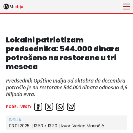
Lokalni patriotizam
predsednika: 544.000 dinara
potrošeno na restorane u tri
meseca
Predsednik Opštine Inđija od oktobra do decembra
potrošio je na restorane 544.000 dinara odnosno 4,6
hiljada evra.
PODELI VEST:
INĐIJA
03.01.2025. | 13:53 > 13:30
| Izvor:
Verica Marinčić