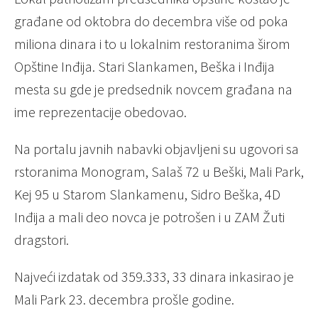
građane od oktobra do decembra više od poka
miliona dinara i to u lokalnim restoranima širom
Opštine Inđija. Stari Slankamen, Beška i Inđija
mesta su gde je predsednik novcem građana na
ime reprezentacije obedovao.
Na portalu javnih nabavki objavljeni su ugovori sa
rstoranima Monogram, Salaš 72 u Beški, Mali Park,
Kej 95 u Starom Slankamenu, Sidro Beška, 4D
Inđija a mali deo novca je potrošen i u ZAM Žuti
dragstori.
Najveći izdatak od 359.333, 33 dinara inkasirao je
Mali Park 23. decembra prošle godine.