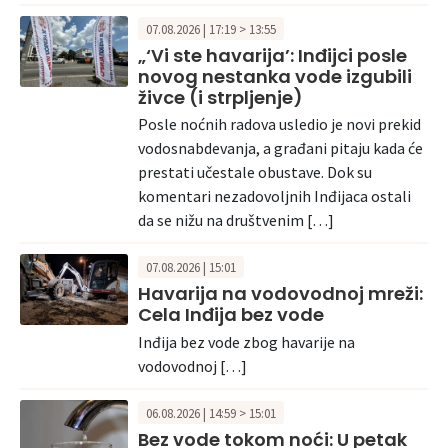
07.08.2026 | 17:19 > 13:55
„‘Vi ste havarija’: Inđijci posle
novog nestanka vode izgubili
živce (i strpljenje)
Posle noćnih radova usledio je novi prekid
vodosnabdevanja, a građani pitaju kada će
prestati učestale obustave. Dok su
komentari nezadovoljnih Inđijaca ostali
da se nižu na društvenim […]
07.08.2026 | 15:01
Havarija na vodovodnoj mreži:
Cela Inđija bez vode
Inđija bez vode zbog havarije na
vodovodnoj […]
06.08.2026 | 14:59 > 15:01
Bez vode tokom noći: U petak