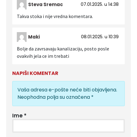
Steva Sremac
07.01.2025. u 14:38
Takva stoka i nije vredna komentara.
Maki
08.01.2025. u 10:39
Bolje da zavrsavaju kanalizaciju, posto posle
ovakvih jela ce im trebati
NAPIŠI KOMENTAR
Vaša adresa e-pošte neće biti objavljena.
Neophodna polja su označena
*
Ime
*