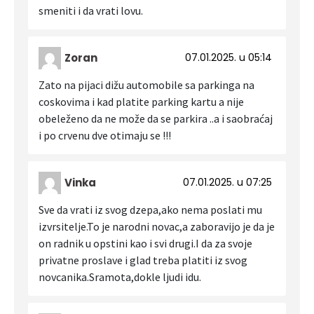
smeniti i da vrati lovu.
Zoran
07.01.2025. u 05:14
Zato na pijaci dižu automobile sa parkinga na
coskovima i kad platite parking kartu a nije
obeleženo da ne može da se parkira ..a i saobraćaj
i po crvenu dve otimaju se !!!
Vinka
07.01.2025. u 07:25
Sve da vrati iz svog dzepa,ako nema poslati mu
izvrsitelje.To je narodni novac,a zaboravijo je da je
on radnik u opstini kao i svi drugi.I da za svoje
privatne proslave i glad treba platiti iz svog
novcanika.Sramota,dokle ljudi idu.