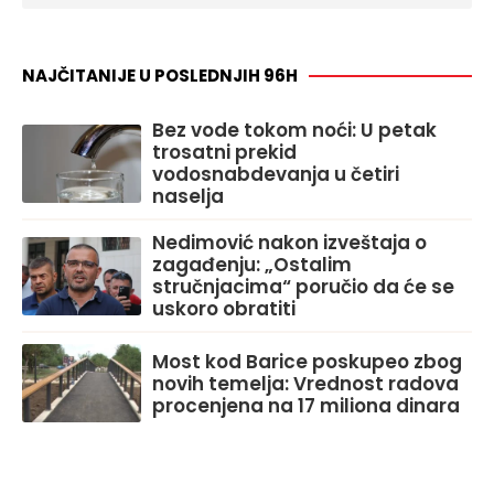
NAJČITANIJE U POSLEDNJIH 96H
Bez vode tokom noći: U petak
trosatni prekid
vodosnabdevanja u četiri
naselja
Nedimović nakon izveštaja o
zagađenju: „Ostalim
stručnjacima“ poručio da će se
uskoro obratiti
Most kod Barice poskupeo zbog
novih temelja: Vrednost radova
procenjena na 17 miliona dinara