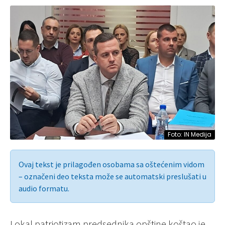
Foto: IN Medija
Ovaj tekst je prilagođen osobama sa oštećenim vidom
– označeni deo teksta može se automatski preslušati u
audio formatu.
Lokal patriotizam predsednika opštine koštao je