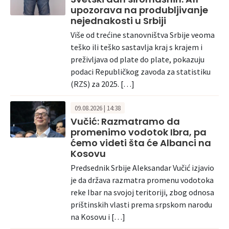
upozorava na produbljivanje
nejednakosti u Srbiji
Više od trećine stanovništva Srbije veoma
teško ili teško sastavlja kraj s krajem i
preživljava od plate do plate, pokazuju
podaci Republičkog zavoda za statistiku
(RZS) za 2025. […]
09.08.2026 | 14:38
Vučić: Razmatramo da
promenimo vodotok Ibra, pa
ćemo videti šta će Albanci na
Kosovu
Predsednik Srbije Aleksandar Vučić izjavio
je da država razmatra promenu vodotoka
reke Ibar na svojoj teritoriji, zbog odnosa
prištinskih vlasti prema srpskom narodu
na Kosovu i […]