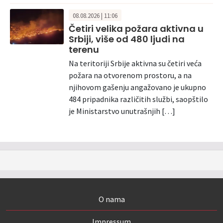
08.08.2026 | 11:06
Četiri velika požara aktivna u
Srbiji, više od 480 ljudi na
terenu
Na teritoriji Srbije aktivna su četiri veća
požara na otvorenom prostoru, a na
njihovom gašenju angažovano je ukupno
484 pripadnika različitih službi, saopštilo
je Ministarstvo unutrašnjih […]
O nama
Impressum