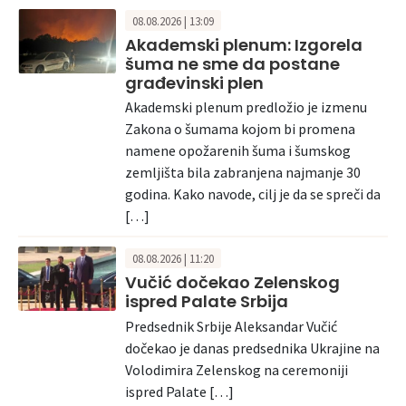
08.08.2026 | 13:09
Akademski plenum: Izgorela
šuma ne sme da postane
građevinski plen
Akademski plenum predložio je izmenu
Zakona o šumama kojom bi promena
namene opožarenih šuma i šumskog
zemljišta bila zabranjena najmanje 30
godina. Kako navode, cilj je da se spreči da
[…]
08.08.2026 | 11:20
Vučić dočekao Zelenskog
ispred Palate Srbija
Predsednik Srbije Aleksandar Vučić
dočekao je danas predsednika Ukrajine na
Volodimira Zelenskog na ceremoniji
ispred Palate […]