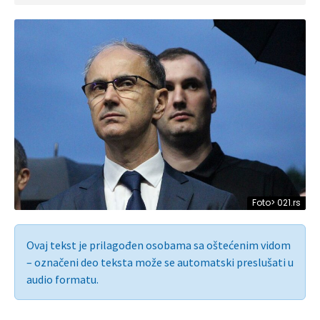
Foto> 021.rs
Ovaj tekst je prilagođen osobama sa oštećenim vidom
– označeni deo teksta može se automatski preslušati u
audio formatu.