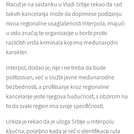
Macut je na sastanku u Vladi Srbije rekao da rad
takvih kancelarija može da doprinese podizanju
nivoa regionalne usaglašenosti Interpola, imajući
u vidu značaj te organizacije u borbi protiv
različitih vrsta kriminala koji ima međunarodni
karakter.
Interpol, dodao je, nije i ne treba da bude
politizovan, već u službi javne međunarodne
bezbednosti, a profilisanje kroz regionalne
kancelarije jeste njegova budućnost, s obzirom na
to da svaki region ima svoje specifičnosti.
Urkiza je rekao da je uloga Srbije u Interpolu
ključna, posebno kada je reč o identifikaciji ruta