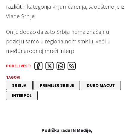
različitih kategorija krijumčarenja, saopšteno je iz
Vlade Srbije.
On je dodao da zato Srbija nema značajnu
poziciju samo u regionalnom smislu, već i u
međunarodnoj mreži Interp
PODELI VEST:
TAGOVI:
SRBIJA
PREMIJER SRBIJE
ĐURO MACUT
INTERPOL
Podrška radu IN Medije,