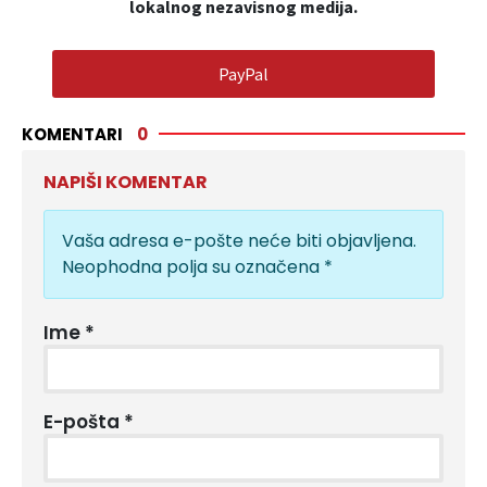
lokalnog nezavisnog medija.
PayPal
KOMENTARI
0
NAPIŠI KOMENTAR
Vaša adresa e-pošte neće biti objavljena.
Neophodna polja su označena
*
Ime
*
E-pošta
*