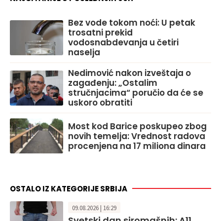
Bez vode tokom noći: U petak
trosatni prekid
vodosnabdevanja u četiri
naselja
Nedimović nakon izveštaja o
zagađenju: „Ostalim
stručnjacima“ poručio da će se
uskoro obratiti
Most kod Barice poskupeo zbog
novih temelja: Vrednost radova
procenjena na 17 miliona dinara
OSTALO IZ KATEGORIJE SRBIJA
09.08.2026 | 16:29
Svetski dan siromašnih: A11