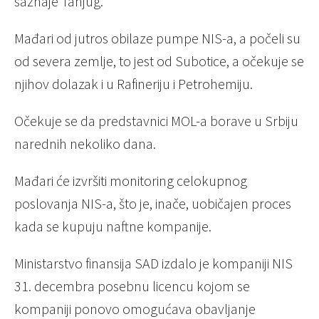
saznaje Tanjug.
Mađari od jutros obilaze pumpe NIS-a, a počeli su
od severa zemlje, to jest od Subotice, a očekuje se
njihov dolazak i u Rafineriju i Petrohemiju.
Očekuje se da predstavnici MOL-a borave u Srbiju
narednih nekoliko dana.
Mađari će izvršiti monitoring celokupnog
poslovanja NIS-a, što je, inače, uobičajen proces
kada se kupuju naftne kompanije.
Ministarstvo finansija SAD izdalo je kompaniji NIS
31. decembra posebnu licencu kojom se
kompaniji ponovo omogućava obavljanje