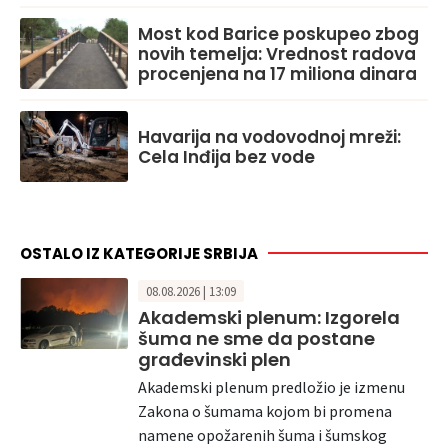
Most kod Barice poskupeo zbog
novih temelja: Vrednost radova
procenjena na 17 miliona dinara
Havarija na vodovodnoj mreži:
Cela Inđija bez vode
OSTALO IZ KATEGORIJE SRBIJA
08.08.2026 | 13:09
Akademski plenum: Izgorela
šuma ne sme da postane
građevinski plen
Akademski plenum predložio je izmenu
Zakona o šumama kojom bi promena
namene opožarenih šuma i šumskog