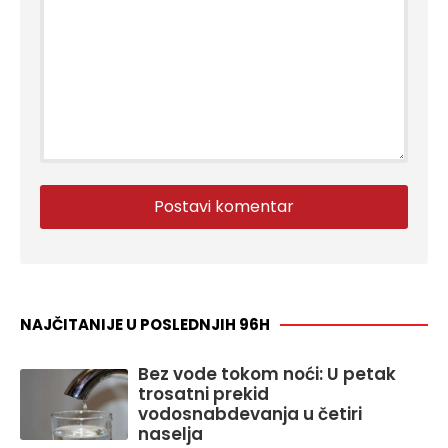
NAJČITANIJE U POSLEDNJIH 96H
Bez vode tokom noći: U petak
trosatni prekid
vodosnabdevanja u četiri
naselja