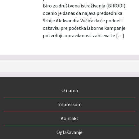
Biro za društvena istraživanja (BIRODI)
ocenio je danas da najava predsednika
Srbije Aleksandra Vučića da će podneti
ostavku pre početka izborne kampanje
potvrđuje opravdanost zahteva te […]
O nama
Impressum
Kontakt
Oglašavanje