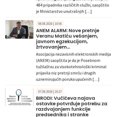
484 pripadnika različitih službi, saopštilo
je Ministarstvo unutrašnjih […]
08.08.2026 | 10:56
ANEM ALARM: Nove pretnje
Veranu Matiću vešanjem,
javnom egzekucijom,
žrtvovanjem…
Asocijacija nezavisnih elektronskih medija
(ANEM) saopštila je da je Posebnom
tužilaštvu za visokotehnološki kriminal
prijavila niz pretnji smrću i drugih
uznemirujućih poruka upućenih […]
07.08.2026 | 16:27
BIRODI: Vučićeva najava
ostavke potvrđuje potrebu za
razdvajanjem funkcije
predsednika i stranke