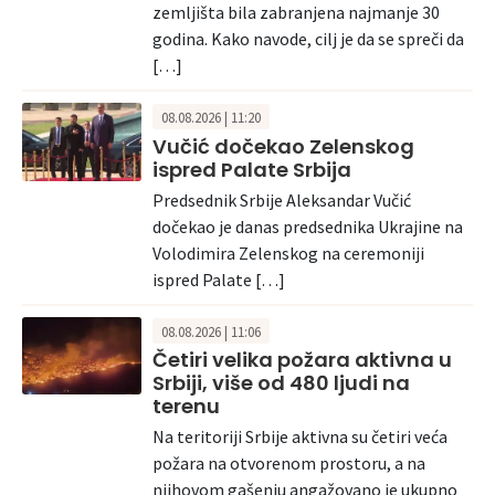
zemljišta bila zabranjena najmanje 30
godina. Kako navode, cilj je da se spreči da
[…]
08.08.2026 | 11:20
Vučić dočekao Zelenskog
ispred Palate Srbija
Predsednik Srbije Aleksandar Vučić
dočekao je danas predsednika Ukrajine na
Volodimira Zelenskog na ceremoniji
ispred Palate […]
08.08.2026 | 11:06
Četiri velika požara aktivna u
Srbiji, više od 480 ljudi na
terenu
Na teritoriji Srbije aktivna su četiri veća
požara na otvorenom prostoru, a na
njihovom gašenju angažovano je ukupno