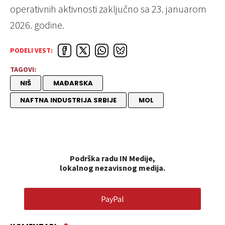
operativnih aktivnosti zaključno sa 23. januarom
2026. godine.
PODELI VEST:
TAGOVI:
NIŠ
MAĐARSKA
NAFTNA INDUSTRIJA SRBIJE
MOL
Podrška radu IN Medije,
lokalnog nezavisnog medija.
PayPal