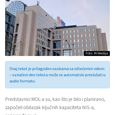
Foto: IN Medija
Ovaj tekst je prilagođen osobama sa oštećenim vidom
– označeni deo teksta može se automatski preslušati u
audio formatu.
Predstavnici MOL-a su, kao što je bilo i planirano,
započeli obilazak ključnih kapaciteta NIS-a,