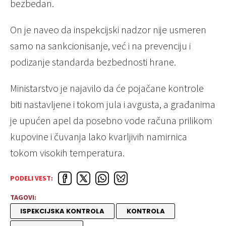
bezbedan.
On je naveo da inspekcijski nadzor nije usmeren
samo na sankcionisanje, već i na prevenciju i
podizanje standarda bezbednosti hrane.
Ministarstvo je najavilo da će pojačane kontrole
biti nastavljene i tokom jula i avgusta, a građanima
je upućen apel da posebno vode računa prilikom
kupovine i čuvanja lako kvarljivih namirnica
tokom visokih temperatura.
PODELI VEST:
TAGOVI:
ISPEKCIJSKA KONTROLA
KONTROLA