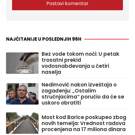
NAJČITANIJE U POSLEDNJIH 96H
Bez vode tokom noći: U petak
trosatni prekid
vodosnabdevanja u četiri
naselja
Nedimović nakon izveštaja o
zagađenju: „Ostalim
stručnjacima“ poručio da će se
uskoro obratiti
Most kod Barice poskupeo zbog
novih temelja: Vrednost radova
procenjena na 17 miliona dinara