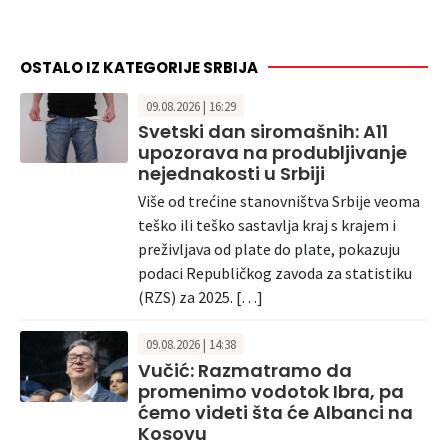
OSTALO IZ KATEGORIJE SRBIJA
09.08.2026 | 16:29
Svetski dan siromašnih: A11
upozorava na produbljivanje
nejednakosti u Srbiji
Više od trećine stanovništva Srbije veoma
teško ili teško sastavlja kraj s krajem i
preživljava od plate do plate, pokazuju
podaci Republičkog zavoda za statistiku
(RZS) za 2025. […]
09.08.2026 | 14:38
Vučić: Razmatramo da
promenimo vodotok Ibra, pa
ćemo videti šta će Albanci na
Kosovu