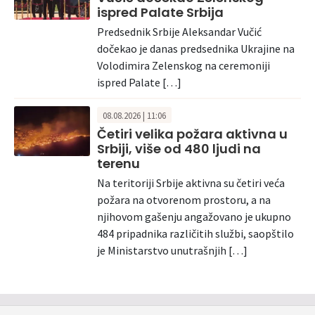
ispred Palate Srbija
Predsednik Srbije Aleksandar Vučić
dočekao je danas predsednika Ukrajine na
Volodimira Zelenskog na ceremoniji
ispred Palate […]
08.08.2026 | 11:06
Četiri velika požara aktivna u
Srbiji, više od 480 ljudi na
terenu
Na teritoriji Srbije aktivna su četiri veća
požara na otvorenom prostoru, a na
njihovom gašenju angažovano je ukupno
484 pripadnika različitih službi, saopštilo
je Ministarstvo unutrašnjih […]