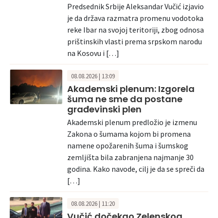
Predsednik Srbije Aleksandar Vučić izjavio
je da država razmatra promenu vodotoka
reke Ibar na svojoj teritoriji, zbog odnosa
prištinskih vlasti prema srpskom narodu
na Kosovu i […]
08.08.2026 | 13:09
Akademski plenum: Izgorela
šuma ne sme da postane
građevinski plen
Akademski plenum predložio je izmenu
Zakona o šumama kojom bi promena
namene opožarenih šuma i šumskog
zemljišta bila zabranjena najmanje 30
godina. Kako navode, cilj je da se spreči da
[…]
08.08.2026 | 11:20
Vučić dočekao Zelenskog