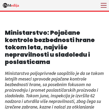
Ministarstvo: Pojačane
kontrole bezbednosti hrane
tokom leta, najviše
nepravilnosti u sladoledu i
poslasticama
Ministarstvo poljoprivrede saopštilo je da se tokom
letnjih meseci sprovode pojačane kontrole
bezbednosti hrane, sa posebnim fokusom na
proizvodnju i promet poslastičarskih proizvoda i
sladoleda. Tokom juna, inspekcija je izvršila 62
nadzora i utvrdila više nepravilnosti, zbog čega su
izrečene zabrane, kazne i nalozi za otklanjanje