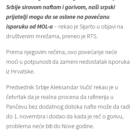
Srbije sirovom naftom i gorivom, naši srpski
prijatelji mogu da se oslone na povećanu
isporuku od MOL-a
– rekao je Sijarto u objavi na
društvenim mrežama, preneo je RTS.
Prema njegovim rečima, ovo povećanje neće
moći u potpunosti da zameni nedostatak isporuka
iz Hrvatske.
Predsednik Srbije Aleksandar Vučić rekao je u
četvrtak da je realna procena da rafinerija u
Pančevu bez dodatnog dotoka nafte može da radi
do 1. novembra i dodao da kada je reč o gorivu,
problema neće biti do Nove godine.