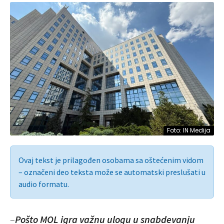
Foto: IN Medija
Ovaj tekst je prilagođen osobama sa oštećenim vidom
– označeni deo teksta može se automatski preslušati u
audio formatu.
–
Pošto MOL igra važnu ulogu u snabdevanju