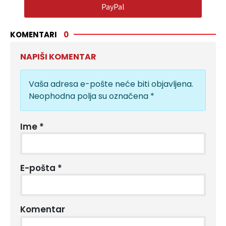
PayPal
KOMENTARI
0
NAPIŠI KOMENTAR
Vaša adresa e-pošte neće biti objavljena.
Neophodna polja su označena
*
Ime
*
E-pošta
*
Komentar