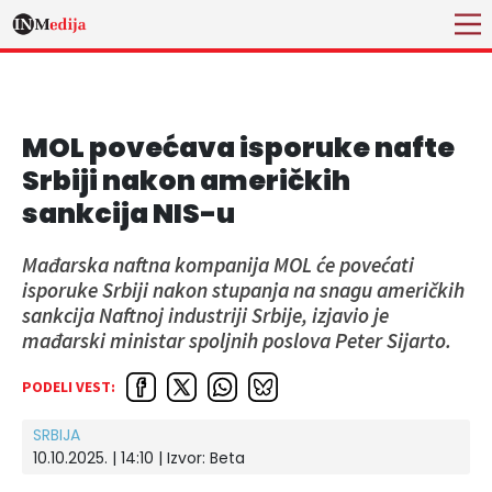
MOL povećava isporuke nafte
Srbiji nakon američkih
sankcija NIS-u
Mađarska naftna kompanija MOL će povećati
isporuke Srbiji nakon stupanja na snagu američkih
sankcija Naftnoj industriji Srbije, izjavio je
mađarski ministar spoljnih poslova Peter Sijarto.
PODELI VEST:
SRBIJA
10.10.2025. | 14:10
| Izvor:
Beta