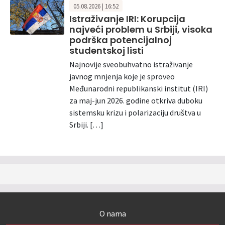
05.08.2026 | 16:52
Istraživanje IRI: Korupcija
najveći problem u Srbiji, visoka
podrška potencijalnoj
studentskoj listi
Najnovije sveobuhvatno istraživanje
javnog mnjenja koje je sproveo
Međunarodni republikanski institut (IRI)
za maj-jun 2026. godine otkriva duboku
sistemsku krizu i polarizaciju društva u
Srbiji. […]
O nama