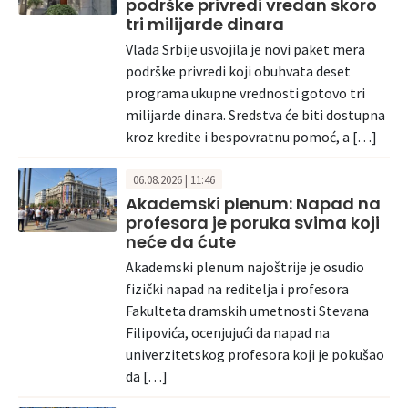
podrške privredi vredan skoro
tri milijarde dinara
Vlada Srbije usvojila je novi paket mera
podrške privredi koji obuhvata deset
programa ukupne vrednosti gotovo tri
milijarde dinara. Sredstva će biti dostupna
kroz kredite i bespovratnu pomoć, a […]
06.08.2026 | 11:46
Akademski plenum: Napad na
profesora je poruka svima koji
neće da ćute
Akademski plenum najoštrije je osudio
fizički napad na reditelja i profesora
Fakulteta dramskih umetnosti Stevana
Filipovića, ocenjujući da napad na
univerzitetskog profesora koji je pokušao
da […]