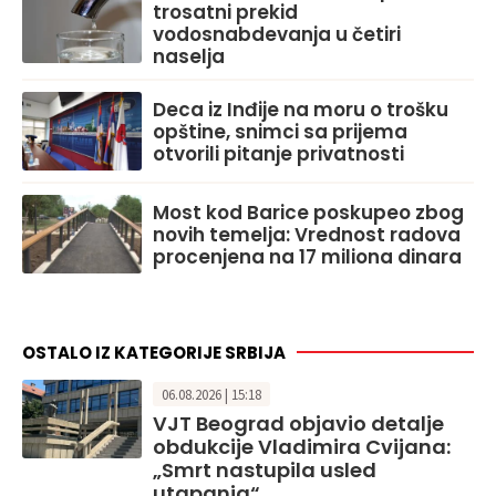
trosatni prekid
vodosnabdevanja u četiri
naselja
Deca iz Inđije na moru o trošku
opštine, snimci sa prijema
otvorili pitanje privatnosti
Most kod Barice poskupeo zbog
novih temelja: Vrednost radova
procenjena na 17 miliona dinara
OSTALO IZ KATEGORIJE SRBIJA
06.08.2026 | 15:18
VJT Beograd objavio detalje
obdukcije Vladimira Cvijana:
„Smrt nastupila usled
utapanja“