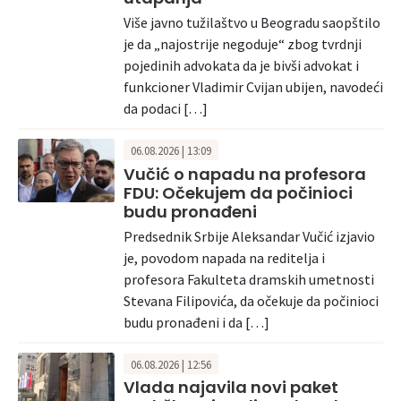
Više javno tužilaštvo u Beogradu saopštilo
je da „najostrije negoduje“ zbog tvrdnji
pojedinih advokata da je bivši advokat i
funkcioner Vladimir Cvijan ubijen, navodeći
da podaci […]
06.08.2026 | 13:09
Vučić o napadu na profesora
FDU: Očekujem da počinioci
budu pronađeni
Predsednik Srbije Aleksandar Vučić izjavio
je, povodom napada na reditelja i
profesora Fakulteta dramskih umetnosti
Stevana Filipovića, da očekuje da počinioci
budu pronađeni i da […]
06.08.2026 | 12:56
Vlada najavila novi paket