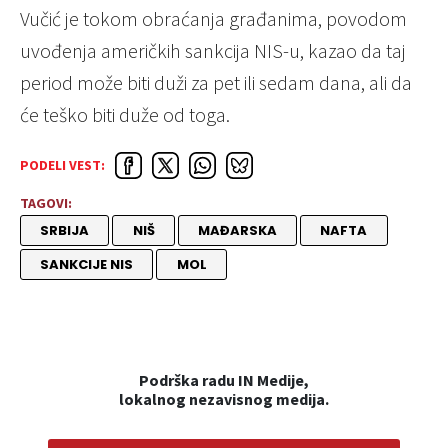
Vučić je tokom obraćanja građanima, povodom
uvođenja američkih sankcija NIS-u, kazao da taj
period može biti duži za pet ili sedam dana, ali da
će teško biti duže od toga.
PODELI VEST:
TAGOVI:
SRBIJA
NIŠ
MAĐARSKA
NAFTA
SANKCIJE NIS
MOL
Podrška radu IN Medije,
lokalnog nezavisnog medija.