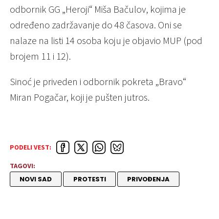
odbornik GG „Heroji“ Miša Bačulov, kojima je
određeno zadržavanje do 48 časova. Oni se
nalaze na listi 14 osoba koju je objavio MUP (pod
brojem 11 i 12).
Sinoć je priveden i odbornik pokreta „Bravo“
Miran Pogačar, koji je pušten jutros.
PODELI VEST:
TAGOVI:
NOVI SAD
PROTESTI
PRIVOĐENJA