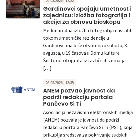
06.08.2026 | 12:22
Gardinovci spajaju umetnost i
zajednicu: izložba fotografija i
akcija za obnovu bioskopa
Međunarodna izložba fotografija nastalih
tokom umetničke rezidencije u
Gardinovcima biće otvorena u subotu, 8.
avgusta, u 19 časova u Domu kulture.
Šestoro fotografa iz različitih zemalja
[…]
05.08.2026 | 13:35
ANEM pozvao javnost da
podrži redakciju portala
Pančevo Si Ti
Asocijacija nezavisnih elektronskih medija
(ANEM) pozvala je javnost da podrži
redakciju portala Pančevo Si Ti (PST), koja
prikuplja sredstva za pokrivanje sudskih