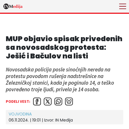
MUP objavio spisak privedenih
sa novosadskog protesta:
Ješić i Bačulov na listi
Novosadska policija posle sinoćnjih nereda na
protestu povodom rušenja nadstrešnice na
Železničkoj stanici, kada je poginulo 14, a teško
povređeno troje ljudi, privela je 14 osoba.
PODELI VEST:
VOJVODINA
06.11.2024. | 19:01
| Izvor:
IN Medija