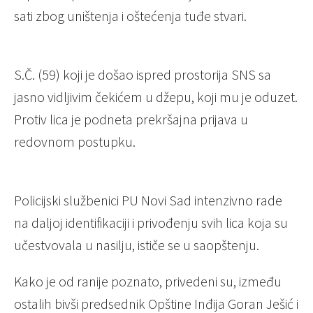
sati zbog uništenja i oštećenja tuđe stvari.
S.Č. (59) koji je došao ispred prostorija SNS sa
jasno vidljivim čekićem u džepu, koji mu je oduzet.
Protiv lica je podneta prekršajna prijava u
redovnom postupku.
Policijski službenici PU Novi Sad intenzivno rade
na daljoj identifikaciji i privođenju svih lica koja su
učestvovala u nasilju, ističe se u saopštenju.
Kako je od ranije poznato, privedeni su, između
ostalih bivši predsednik Opštine Inđija Goran Ješić i