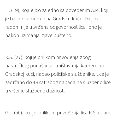
I.I. (19), koji je bio zajedno sa dovedenim A.M. koji
je bacao kamenice na Gradsku kuću. Daljim
radom nije utvrđena odgovornost lica i ono je
nakon uzimanja izjave pušteno.
R.S. (27), koji je prilikom privođenja zbog
nasilničkog ponašanja i uništavanja kamere na
Gradskoj kući, napao policijske službenike. Lice je
zadržano do 48 sati zbog napada na službeno lice
u vršenju službene dužnosti.
G.J. (50), koji je, prilikom privođenja lica R.S, udario