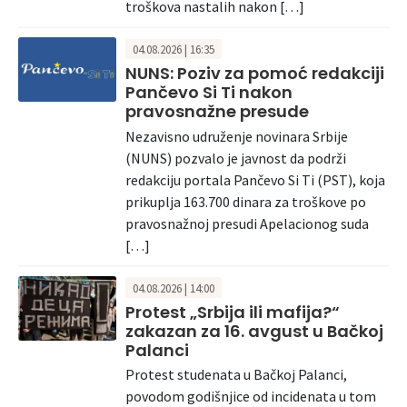
troškova nastalih nakon […]
04.08.2026 | 16:35
NUNS: Poziv za pomoć redakciji
Pančevo Si Ti nakon
pravosnažne presude
Nezavisno udruženje novinara Srbije
(NUNS) pozvalo je javnost da podrži
redakciju portala Pančevo Si Ti (PST), koja
prikuplja 163.700 dinara za troškove po
pravosnažnoj presudi Apelacionog suda
[…]
04.08.2026 | 14:00
Protest „Srbija ili mafija?“
zakazan za 16. avgust u Bačkoj
Palanci
Protest studenata u Bačkoj Palanci,
povodom godišnjice od incidenata u tom