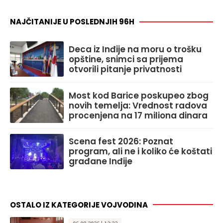
NAJČITANIJE U POSLEDNJIH 96H
Deca iz Inđije na moru o trošku
opštine, snimci sa prijema
otvorili pitanje privatnosti
Most kod Barice poskupeo zbog
novih temelja: Vrednost radova
procenjena na 17 miliona dinara
Scena fest 2026: Poznat
program, ali ne i koliko će koštati
građane Inđije
OSTALO IZ KATEGORIJE VOJVODINA