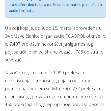
– označeni deo teksta može se automatski preslušati u
audio formatu.
U akciji koja je, od 9. do 15. marta, sprovedena u
34 države članice organizacije ROADPOL otkriveno
je 7.497 prekršaja nekorišćenja sigurnosnog
pojasa učinjenih od strane vozača i 785 od strane
suvozača.
Takođe, registrovano je 1.090 prekršaja
nekorišćenja sigurnosnog pojasa od strane
putnika na zadnjem sedištu, kao i 237 prekršaja
nepropisnog prevoza dece na prednjem sedištu i
460 prekršaja zbog nepropisnog prevoza dece na