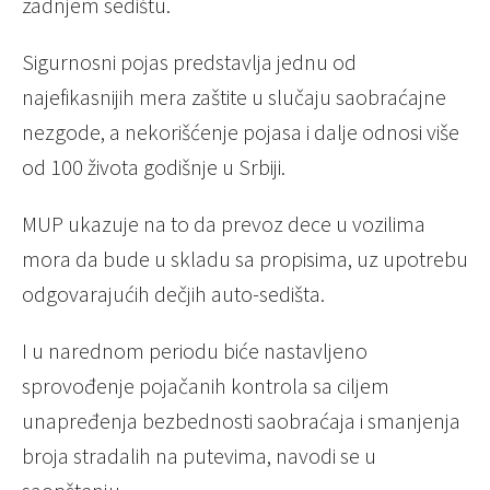
zadnjem sedištu.
Sigurnosni pojas predstavlja jednu od
najefikasnijih mera zaštite u slučaju saobraćajne
nezgode, a nekorišćenje pojasa i dalje odnosi više
od 100 života godišnje u Srbiji.
MUP ukazuje na to da prevoz dece u vozilima
mora da bude u skladu sa propisima, uz upotrebu
odgovarajućih dečjih auto-sedišta.
I u narednom periodu biće nastavljeno
sprovođenje pojačanih kontrola sa ciljem
unapređenja bezbednosti saobraćaja i smanjenja
broja stradalih na putevima, navodi se u