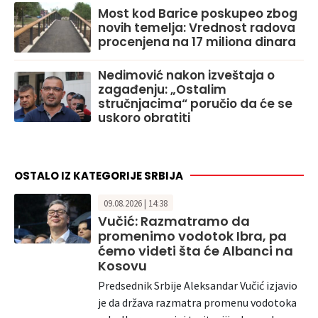
Most kod Barice poskupeo zbog
novih temelja: Vrednost radova
procenjena na 17 miliona dinara
Nedimović nakon izveštaja o
zagađenju: „Ostalim
stručnjacima“ poručio da će se
uskoro obratiti
OSTALO IZ KATEGORIJE SRBIJA
09.08.2026 | 14:38
Vučić: Razmatramo da
promenimo vodotok Ibra, pa
ćemo videti šta će Albanci na
Kosovu
Predsednik Srbije Aleksandar Vučić izjavio
je da država razmatra promenu vodotoka