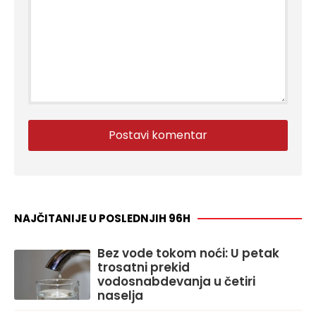
NAJČITANIJE U POSLEDNJIH 96H
Bez vode tokom noći: U petak
trosatni prekid
vodosnabdevanja u četiri
naselja