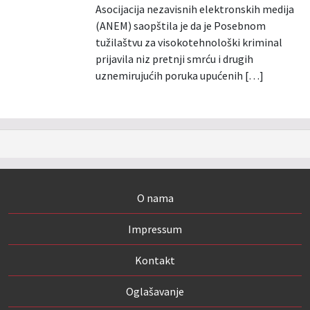
Asocijacija nezavisnih elektronskih medija
(ANEM) saopštila je da je Posebnom
tužilaštvu za visokotehnološki kriminal
prijavila niz pretnji smrću i drugih
uznemirujućih poruka upućenih […]
O nama
Impressum
Kontakt
Oglašavanje