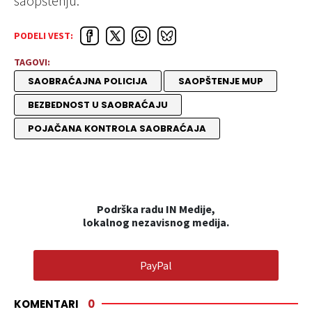
saopštenju.
PODELI VEST:
TAGOVI:
SAOBRAĆAJNA POLICIJA
SAOPŠTENJE MUP
BEZBEDNOST U SAOBRAĆAJU
POJAČANA KONTROLA SAOBRAĆAJA
Podrška radu IN Medije,
lokalnog nezavisnog medija.
PayPal
KOMENTARI
0