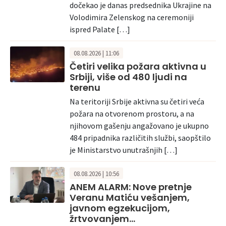
dočekao je danas predsednika Ukrajine na
Volodimira Zelenskog na ceremoniji
ispred Palate […]
08.08.2026 | 11:06
Četiri velika požara aktivna u
Srbiji, više od 480 ljudi na
terenu
Na teritoriji Srbije aktivna su četiri veća
požara na otvorenom prostoru, a na
njihovom gašenju angažovano je ukupno
484 pripadnika različitih službi, saopštilo
je Ministarstvo unutrašnjih […]
08.08.2026 | 10:56
ANEM ALARM: Nove pretnje
Veranu Matiću vešanjem,
javnom egzekucijom,
žrtvovanjem…