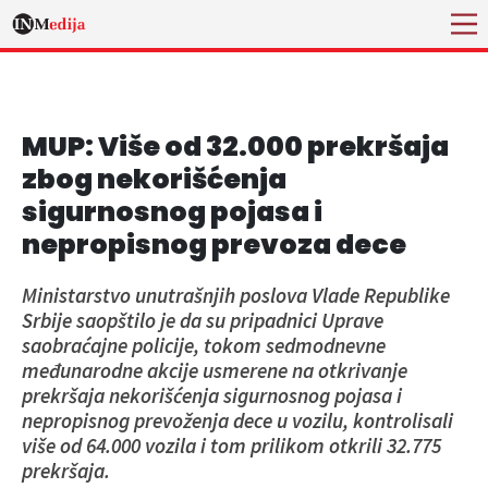
MUP: Više od 32.000 prekršaja
zbog nekorišćenja
sigurnosnog pojasa i
nepropisnog prevoza dece
Ministarstvo unutrašnjih poslova Vlade Republike
Srbije saopštilo je da su pripadnici Uprave
saobraćajne policije, tokom sedmodnevne
međunarodne akcije usmerene na otkrivanje
prekršaja nekorišćenja sigurnosnog pojasa i
nepropisnog prevoženja dece u vozilu, kontrolisali
više od 64.000 vozila i tom prilikom otkrili 32.775
prekršaja.