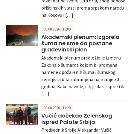
reke Ibar na svojoj teritoriji, zbog odnosa
prištinskih vlasti prema srpskom narodu
na Kosovu i […]
08.08.2026 | 13:09
Akademski plenum: Izgorela
šuma ne sme da postane
građevinski plen
Akademski plenum predložio je izmenu
Zakona o šumama kojom bi promena
namene opožarenih šuma i šumskog
zemljišta bila zabranjena najmanje 30
godina. Kako navode, cilj je da se spreči da
[…]
08.08.2026 | 11:20
Vučić dočekao Zelenskog
ispred Palate Srbija
Predsednik Srbije Aleksandar Vučić