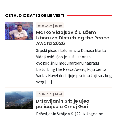
OSTALO IZ KATEGORIJE VESTI
03.08.2026 | 16:19
Marko Vidojković u užem
izboru za Disturbing the Peace
Award 2026
Srpski pisac i kolumnista Danasa Marko
Vidojković ušao je u uži izbor za
ovogodišnju međunarodnu nagradu
Disturbing the Peace Award, koju Centar
Vaclav Havel dodeljuje piscima koji su zbog
svog […]
23.07.2026 | 14:24
Državljanin Srbije ujeo
policajca u Crnoj Gori
Državljanin Srbije A.S. (22) iz Jagodine