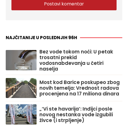
NAJČITANIJE U POSLEDNJIH 96H
Bez vode tokom noći: U petak
trosatni prekid
vodosnabdevanja u četiri
naselja
Most kod Barice poskupeo zbog
novih temelja: Vrednost radova
procenjena na 17 miliona dinara
„‘Vi ste havarija’: Inđijci posle
novog nestanka vode izgubili
živce (i strpljenje)