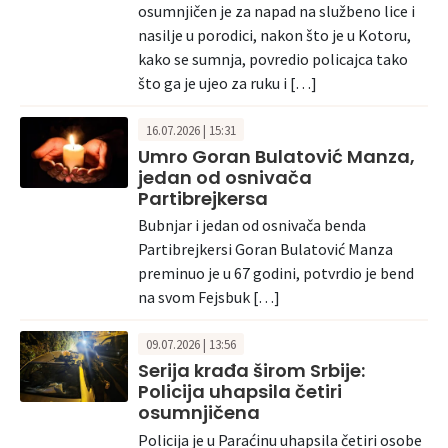
osumnjičen je za napad na službeno lice i
nasilje u porodici, nakon što je u Kotoru,
kako se sumnja, povredio policajca tako
što ga je ujeo za ruku i […]
16.07.2026 | 15:31
Umro Goran Bulatović Manza,
jedan od osnivača
Partibrejkersa
Bubnjar i jedan od osnivača benda
Partibrejkersi Goran Bulatović Manza
preminuo je u 67 godini, potvrdio je bend
na svom Fejsbuk […]
09.07.2026 | 13:56
Serija krađa širom Srbije:
Policija uhapsila četiri
osumnjičena
Policija je u Paraćinu uhapsila četiri osobe