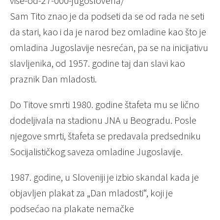
vise-od-27-000-jugoslovena/
Sam Tito znao je da podseti da se od rada ne seti
da stari, kao i da je narod bez omladine kao što je
omladina Jugoslavije nesrećan, pa se na inicijativu
slavljenika, od 1957. godine taj dan slavi kao
praznik Dan mladosti.
Do Titove smrti 1980. godine štafeta mu se lično
dodeljivala na stadionu JNA u Beogradu. Posle
njegove smrti, štafeta se predavala predsedniku
Socijalističkog saveza omladine Jugoslavije.
1987. godine, u Sloveniji je izbio skandal kada je
objavljen plakat za „Dan mladosti“, koji je
podsećao na plakate nemačke