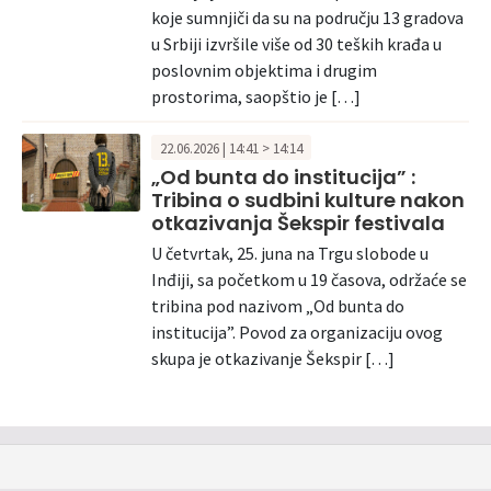
koje sumnjiči da su na području 13 gradova
u Srbiji izvršile više od 30 teških krađa u
poslovnim objektima i drugim
prostorima, saopštio je […]
22.06.2026 | 14:41 > 14:14
„Od bunta do institucija” :
Tribina o sudbini kulture nakon
otkazivanja Šekspir festivala
U četvrtak, 25. juna na Trgu slobode u
Inđiji, sa početkom u 19 časova, održaće se
tribina pod nazivom „Od bunta do
institucija”. Povod za organizaciju ovog
skupa je otkazivanje Šekspir […]