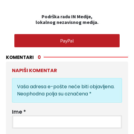
Podrška radu IN Medije,
lokalnog nezavisnog medija.
PayPal
KOMENTARI
0
NAPIŠI KOMENTAR
Vaša adresa e-pošte neće biti objavljena.
Neophodna polja su označena
*
Ime
*