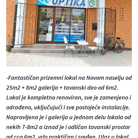
-Fantastičan prizemni lokal na Novom naselju od
25m2 + 8m2 galerija + tavanski deo od 6m2.
Lokal je kompletno renoviran, sve je zamenjeno i
odrađeno, uključujući i sve postojeće instalacije.
Napravljena je i galerija u jednom delu lokala od
nekih 7-8m2 a iznad je i odličan tavanski prostor
od cca 6m2, vrlo praktičan i sređen. Ulaz u lokal