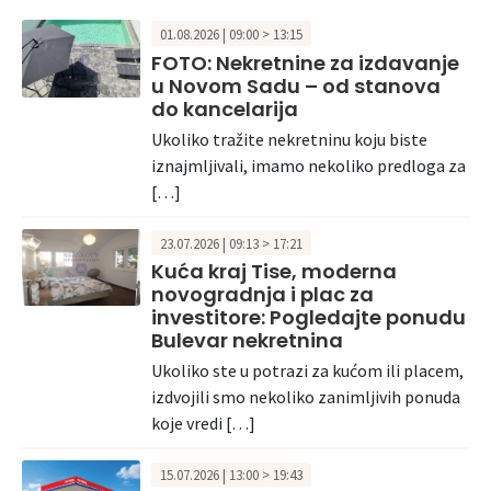
01.08.2026 | 09:00 > 13:15
FOTO: Nekretnine za izdavanje
u Novom Sadu – od stanova
do kancelarija
Ukoliko tražite nekretninu koju biste
iznajmljivali, imamo nekoliko predloga za
[…]
23.07.2026 | 09:13 > 17:21
Kuća kraj Tise, moderna
novogradnja i plac za
investitore: Pogledajte ponudu
Bulevar nekretnina
Ukoliko ste u potrazi za kućom ili placem,
izdvojili smo nekoliko zanimljivih ponuda
koje vredi […]
15.07.2026 | 13:00 > 19:43