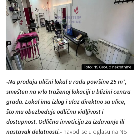
Foto: NS Group nekretnine
-Na prodaju ulični lokal u radu površine 25 m²,
smešten na vrlo traženoj lokaciji u blizini centra
grada. Lokal ima izlog i ulaz direktno sa ulice,
što mu obezbeđuje odličnu vidljivost i
dostupnost. Odlična inveticija za izdavanje ili
nastavak delatnosti.-
navodi se u oglasu na NS-