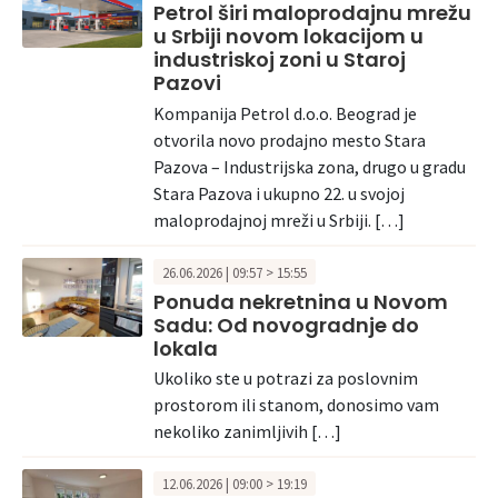
Petrol širi maloprodajnu mrežu
u Srbiji novom lokacijom u
industriskoj zoni u Staroj
Pazovi
Kompanija Petrol d.o.o. Beograd je
otvorila novo prodajno mesto Stara
Pazova – Industrijska zona, drugo u gradu
Stara Pazova i ukupno 22. u svojoj
maloprodajnoj mreži u Srbiji. […]
26.06.2026 | 09:57 > 15:55
Ponuda nekretnina u Novom
Sadu: Od novogradnje do
lokala
Ukoliko ste u potrazi za poslovnim
prostorom ili stanom, donosimo vam
nekoliko zanimljivih […]
12.06.2026 | 09:00 > 19:19