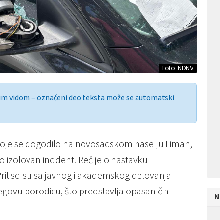
Foto: NDNV
nim vidom – označeni deo teksta može se automatski
koje se dogodilo na novosadskom naselju Liman,
 izolovan incident. Reč je o nastavku
itisci su sa javnog i akademskog delovanja
egovu porodicu, što predstavlja opasan čin
N