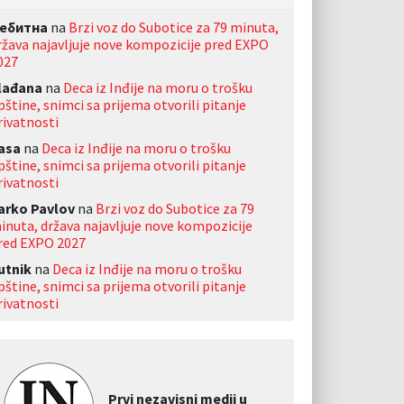
ебитна
na
Brzi voz do Subotice za 79 minuta,
ržava najavljuje nove kompozicije pred EXPO
027
lađana
na
Deca iz Inđije na moru o trošku
pštine, snimci sa prijema otvorili pitanje
rivatnosti
asa
na
Deca iz Inđije na moru o trošku
pštine, snimci sa prijema otvorili pitanje
rivatnosti
arko Pavlov
na
Brzi voz do Subotice za 79
inuta, država najavljuje nove kompozicije
red EXPO 2027
utnik
na
Deca iz Inđije na moru o trošku
pštine, snimci sa prijema otvorili pitanje
rivatnosti
Prvi nezavisni medij u