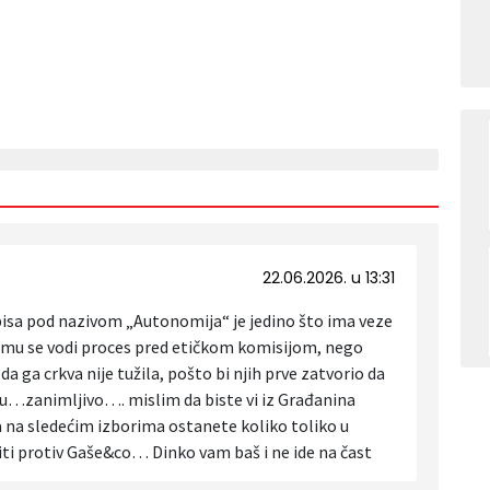
22.06.2026. u 13:31
sa pod nazivom „Autonomija“ je jedino što ima veze
 mu se vodi proces pred etičkom komisijom, nego
 ga crkva nije tužila, pošto bi njih prve zatvorio da
rebu…zanimljivo…. mislim da biste vi iz Građanina
a na sledećim izborima ostanete koliko toliko u
iti protiv Gaše&co… Dinko vam baš i ne ide na čast