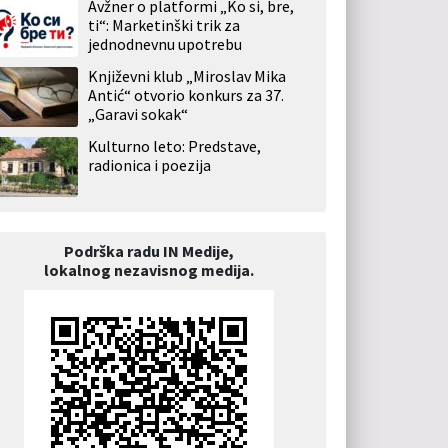
Avžner o platformi „Ko si, bre,
ti“: Marketinški trik za
jednodnevnu upotrebu
Književni klub „Miroslav Mika
Antić“ otvorio konkurs za 37.
„Garavi sokak“
Kulturno leto: Predstave,
radionica i poezija
Podrška radu IN Medije,
lokalnog nezavisnog medija.