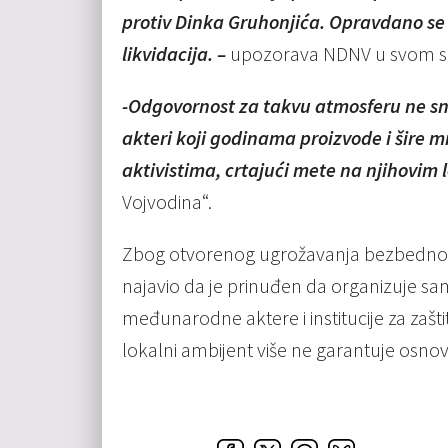
protiv Dinka Gruhonjića. Opravdano se 
likvidacija. –
upozorava NDNV u svom s
-Odgovornost za takvu atmosferu ne snos
akteri koji godinama proizvode i šire 
aktivistima, crtajući mete na njihovim 
Vojvodina“.
Zbog otvorenog ugrožavanja bezbednosti
najavio da je prinuđen da organizuje s
međunarodne aktere i institucije za zašti
lokalni ambijent više ne garantuje osnov