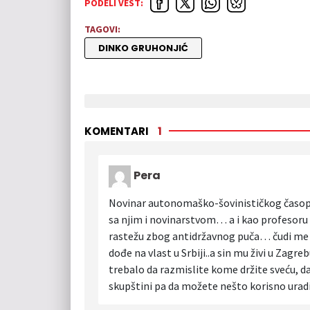
PODELI VEST:
TAGOVI:
DINKO GRUHONJIĆ
KOMENTARI
1
Pera
Novinar autonomaško-šovinističkog časopi
sa njim i novinarstvom… a i kao profesoru
rastežu zbog antidržavnog puča… čudi me da
dođe na vlast u Srbiji..a sin mu živi u Zag
trebalo da razmislite kome držite sveću, d
skupštini pa da možete nešto korisno urad