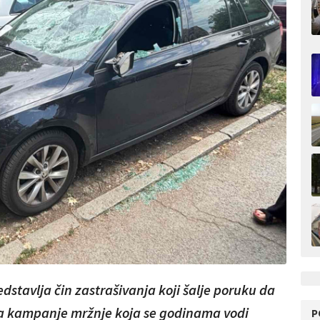
stavlja čin zastrašivanja koji šalje poruku da
ica kampanje mržnje koja se godinama vodi
P