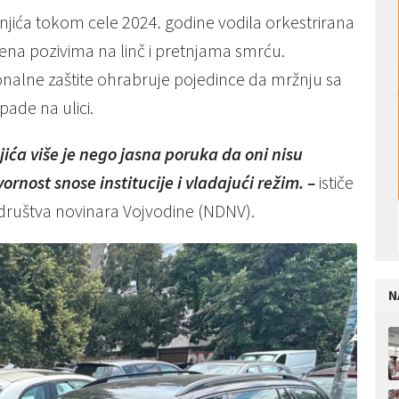
jića tokom cele 2024. godine vodila orkestrirana
na pozivima na linč i pretnjama smrću.
onalne zaštite ohrabruje pojedince da mržnju sa
pade na ulici.
ća više je nego jasna poruka da oni nisu
ornost snose institucije i vladajući režim. –
ističe
društva novinara Vojvodine (NDNV).
N