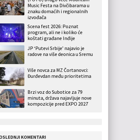
Music Festa na Divčibarama u
znaku domaćih i regionalnih
izvođača
Scena fest 2026: Poznat
program, ali ne i koliko će
koštati građane Inđije
JP ‘Putevi Srbije’ najavio je
radove na više deonica u Sremu
Više novca za MZ Čortanovci:
Đurđevdan među prioritetima
Brzi voz do Subotice za 79
minuta, država najavljuje nove
kompozicije pred EXPO 2027
OSLEDNJI KOMENTARI