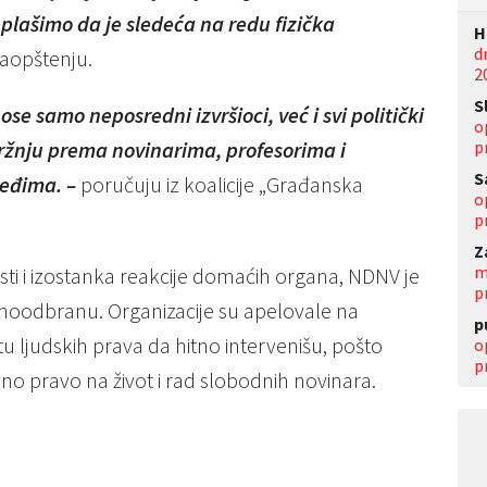
plašimo da je sledeća na redu fizička
Н
d
aopštenju.
2
S
e samo neposredni izvršioci, već i svi politički
o
p
mržnju prema novinarima, profesorima i
S
leđima. –
poručuju iz koalicije „Građanska
o
p
Z
m
 i izostanka reakcije domaćih organa, NDNV je
p
amoodbranu. Organizacije su apelovale na
p
tu ljudskih prava da hitno intervenišu, pošto
o
p
no pravo na život i rad slobodnih novinara.