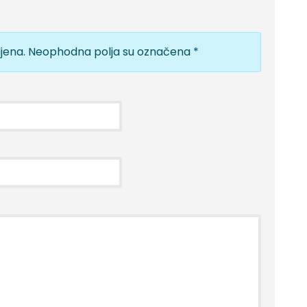
jena.
Neophodna polja su označena
*