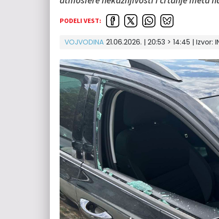
atmosfere nekažnjivosti i crtanje meta na
PODELI VEST:
VOJVODINA
21.06.2026. | 20:53 > 14:45
| Izvor:
I