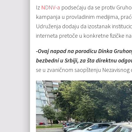
Iz
NDNV-a
podsećaju da se protiv Gruhon
kampanja u provladinim medijima, praće
Udruženja dodaju da izostanak instituci
interneta pretoče u konkretne fizičke na
-Ovaj napad na porodicu Dinka Gruhonji
bezbedni u Srbiji, za šta direktnu odgov
se u zvaničnom saopštenju Nezavisnog 