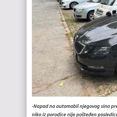
-Napad na automobil njegovog sina pred
niko iz porodice nije pošteđen posled