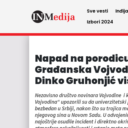
Sve vesti
Inđij
Izbori 2024
Napad na porodicu
Građanska Vojvod
Dinko Gruhonjić vi
Nezavisno društvo novinara Vojvodine i k
Vojvodina“ upozorili su da univerzitetski 
bezbedan u Srbiji, nakon što su trojica
njegovog sina u Novom Sadu. U odvojenim
najoštrije osudile incident i direktno okri