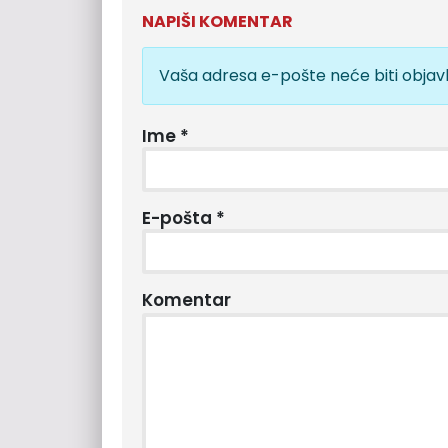
NAPIŠI KOMENTAR
Vaša adresa e-pošte neće biti objavl
Ime
*
E-pošta
*
Komentar