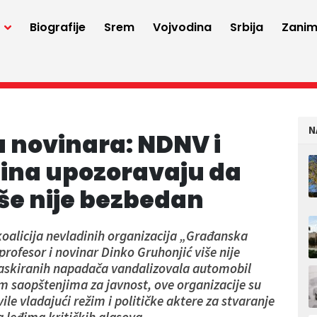
a
Biografije
Srem
Vojvodina
Srbija
Zaniml
N
 novinara: NDNV i
ina upozoravaju da
še nije bezbedan
oalicija nevladinih organizacija „Građanska
profesor i novinar Dinko Gruhonjić više nije
 maskiranih napadača vandalizovala automobil
 saopštenjima za javnost, ove organizacije su
vile vladajući režim i političke aktere za stvaranje