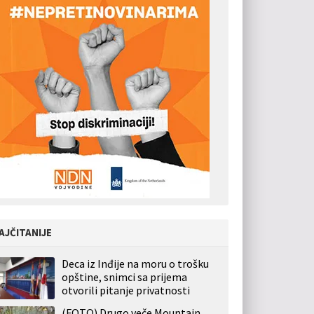
AJČITANIJE
Deca iz Inđije na moru o trošku
opštine, snimci sa prijema
otvorili pitanje privatnosti
(FOTO) Drugo veče Mountain