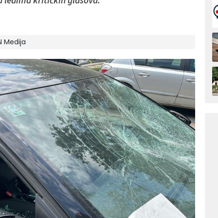
 leđima kritičkih glasova.
N Medija