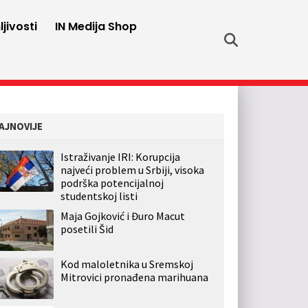
jivosti
IN Medija Shop
AJNOVIJE
Istraživanje IRI: Korupcija
najveći problem u Srbiji, visoka
podrška potencijalnoj
studentskoj listi
Maja Gojković i Đuro Macut
posetili Šid
Kod maloletnika u Sremskoj
Mitrovici pronađena marihuana