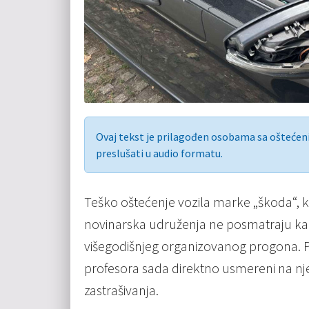
Ovaj tekst je prilagođen osobama sa ošteće
preslušati u audio formatu.
Teško oštećenje vozila marke „škoda“, 
novinarska udruženja ne posmatraju kao
višegodišnjeg organizovanog progona. Pr
profesora sada direktno usmereni na nj
zastrašivanja.