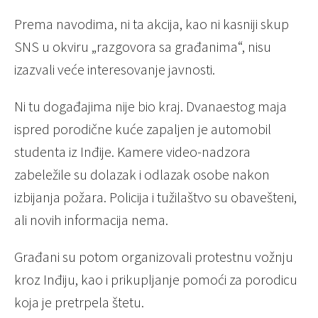
Prema navodima, ni ta akcija, kao ni kasniji skup
SNS u okviru „razgovora sa građanima“, nisu
izazvali veće interesovanje javnosti.
Ni tu događajima nije bio kraj. Dvanaestog maja
ispred porodične kuće zapaljen je automobil
studenta iz Inđije. Kamere video-nadzora
zabeležile su dolazak i odlazak osobe nakon
izbijanja požara. Policija i tužilaštvo su obavešteni,
ali novih informacija nema.
Građani su potom organizovali protestnu vožnju
kroz Inđiju, kao i prikupljanje pomoći za porodicu
koja je pretrpela štetu.