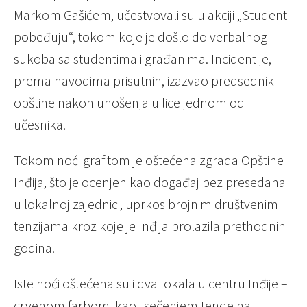
Markom Gašićem, učestvovali su u akciji „Studenti
pobeđuju“, tokom koje je došlo do verbalnog
sukoba sa studentima i građanima. Incident je,
prema navodima prisutnih, izazvao predsednik
opštine nakon unošenja u lice jednom od
učesnika.
Tokom noći grafitom je oštećena zgrada Opštine
Inđija, što je ocenjen kao događaj bez presedana
u lokalnoj zajednici, uprkos brojnim društvenim
tenzijama kroz koje je Inđija prolazila prethodnih
godina.
Iste noći oštećena su i dva lokala u centru Inđije –
crvenom farbom, kao i sečenjem tende na