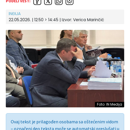
PODELI VEST:
INĐIJA
22.05.2026. | 12:50 > 14:45
| Izvor:
Verica Marinčić
Foto: IN Medija
Ovaj tekst je prilagođen osobama sa oštećenim vidom
– označeni deo teksta može se automatski preslušati u