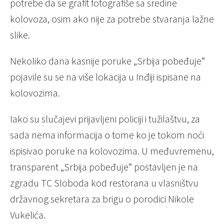
potrebe da se grafit fotografiše sa sredine
kolovoza, osim ako nije za potrebe stvaranja lažne
slike.
Nekoliko dana kasnije poruke „Srbija pobeđuje“
pojavile su se na više lokacija u Inđiji ispisane na
kolovozima.
Iako su slučajevi prijavljeni policiji i tužilaštvu, za
sada nema informacija o tome ko je tokom noći
ispisivao poruke na kolovozima. U međuvremenu,
transparent „Srbija pobeđuje“ postavljen je na
zgradu TC Sloboda kod restorana u vlasništvu
državnog sekretara za brigu o porodici Nikole
Vukelića.