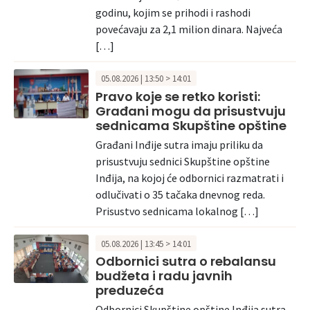
godinu, kojim se prihodi i rashodi
povećavaju za 2,1 milion dinara. Najveća
[…]
05.08.2026 | 13:50 > 14:01
Pravo koje se retko koristi:
Građani mogu da prisustvuju
sednicama Skupštine opštine
Građani Inđije sutra imaju priliku da
prisustvuju sednici Skupštine opštine
Inđija, na kojoj će odbornici razmatrati i
odlučivati o 35 tačaka dnevnog reda.
Prisustvo sednicama lokalnog […]
05.08.2026 | 13:45 > 14:01
Odbornici sutra o rebalansu
budžeta i radu javnih
preduzeća
Odbornici Skupštine opštine Inđija sutra