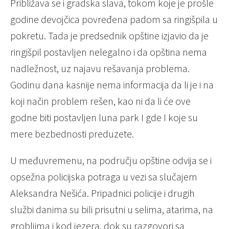
Približava se i gradska slava, tokom koje je prošle
godine devojčica povređena padom sa ringišpila u
pokretu. Tada je predsednik opštine izjavio da je
ringišpil postavljen nelegalno i da opština nema
nadležnost, uz najavu rešavanja problema.
Godinu dana kasnije nema informacija da li je i na
koji način problem rešen, kao ni da li će ove
godne biti postavljen luna park I gde I koje su
mere bezbednosti preduzete.
U međuvremenu, na području opštine odvija se i
opsežna policijska potraga u vezi sa slučajem
Aleksandra Nešića. Pripadnici policije i drugih
službi danima su bili prisutni u selima, atarima, na
grobljima i kod jezera, dok su razgovori sa