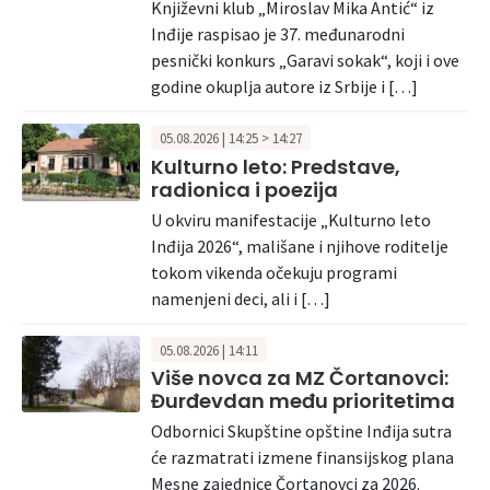
Književni klub „Miroslav Mika Antić“ iz
Inđije raspisao je 37. međunarodni
pesnički konkurs „Garavi sokak“, koji i ove
godine okuplja autore iz Srbije i […]
05.08.2026 | 14:25 > 14:27
Kulturno leto: Predstave,
radionica i poezija
U okviru manifestacije „Kulturno leto
Inđija 2026“, mališane i njihove roditelje
tokom vikenda očekuju programi
namenjeni deci, ali i […]
05.08.2026 | 14:11
Više novca za MZ Čortanovci:
Đurđevdan među prioritetima
Odbornici Skupštine opštine Inđija sutra
će razmatrati izmene finansijskog plana
Mesne zajednice Čortanovci za 2026.