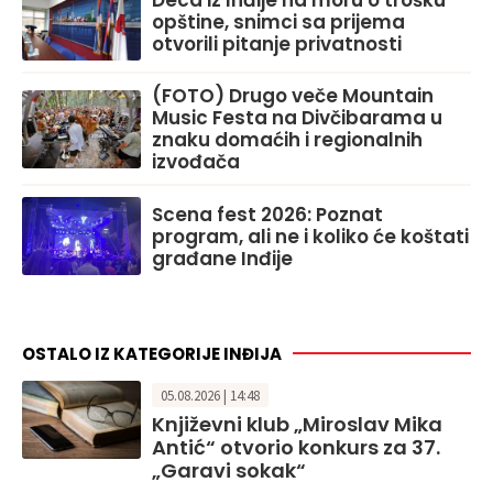
opštine, snimci sa prijema
otvorili pitanje privatnosti
(FOTO) Drugo veče Mountain
Music Festa na Divčibarama u
znaku domaćih i regionalnih
izvođača
Scena fest 2026: Poznat
program, ali ne i koliko će koštati
građane Inđije
OSTALO IZ KATEGORIJE INĐIJA
05.08.2026 | 14:48
Književni klub „Miroslav Mika
Antić“ otvorio konkurs za 37.
„Garavi sokak“