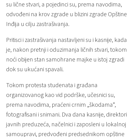
su lične stvari, a pojedinci su, prema navodima,
odvođeni na krov zgrade u blizini zgrade Opštine
Inđija u cilju zastrašivanja.
Pritisci i zastrašivanja nastavljeni su i kasnije, kada
je, nakon pretnji i oduzimanja ličnih stvari, tokom
noći obijen stan samohrane majke u istoj zgradi
dok su ukućani spavali.
Tokom protesta studenata i građana
organizovanog kao vid podrške, učesnici su,
prema navodima, praćeni crnim „škodama“,
fotografisani i snimani. Dva dana kasnije, direktori
javnih preduzeća, načelnici i zaposleni u lokalnoj
samoupravi, predvođeni predsednikom opštine