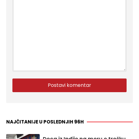
NAJČITANIJE U POSLEDNJIH 96H
Deca iz Inđije na moru o trošku