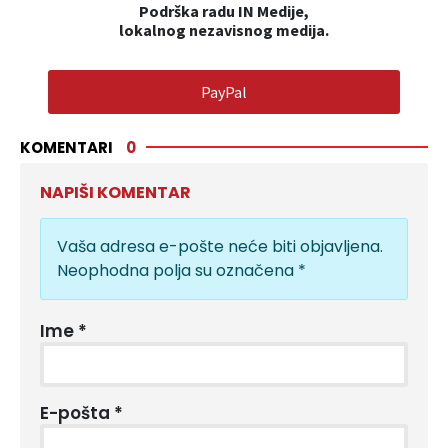
Podrška radu IN Medije,
lokalnog nezavisnog medija.
PayPal
KOMENTARI
0
NAPIŠI KOMENTAR
Vaša adresa e-pošte neće biti objavljena.
Neophodna polja su označena
*
Ime
*
E-pošta
*