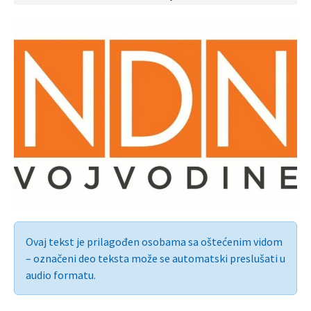
Ovaj tekst je prilagođen osobama sa oštećenim vidom
– označeni deo teksta može se automatski preslušati u
audio formatu.