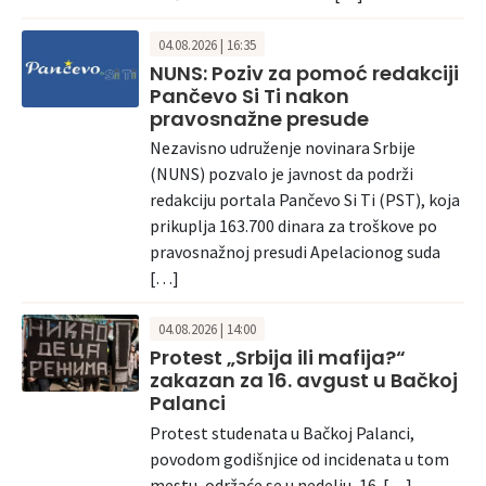
04.08.2026 | 16:35
NUNS: Poziv za pomoć redakciji
Pančevo Si Ti nakon
pravosnažne presude
Nezavisno udruženje novinara Srbije
(NUNS) pozvalo je javnost da podrži
redakciju portala Pančevo Si Ti (PST), koja
prikuplja 163.700 dinara za troškove po
pravosnažnoj presudi Apelacionog suda
[…]
04.08.2026 | 14:00
Protest „Srbija ili mafija?“
zakazan za 16. avgust u Bačkoj
Palanci
Protest studenata u Bačkoj Palanci,
povodom godišnjice od incidenata u tom
mestu, održaće se u nedelju, 16. […]