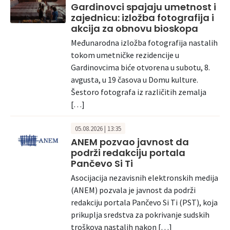
Gardinovci spajaju umetnost i
zajednicu: izložba fotografija i
akcija za obnovu bioskopa
Međunarodna izložba fotografija nastalih
tokom umetničke rezidencije u
Gardinovcima biće otvorena u subotu, 8.
avgusta, u 19 časova u Domu kulture.
Šestoro fotografa iz različitih zemalja
[…]
05.08.2026 | 13:35
ANEM pozvao javnost da
podrži redakciju portala
Pančevo Si Ti
Asocijacija nezavisnih elektronskih medija
(ANEM) pozvala je javnost da podrži
redakciju portala Pančevo Si Ti (PST), koja
prikuplja sredstva za pokrivanje sudskih
troškova nastalih nakon […]