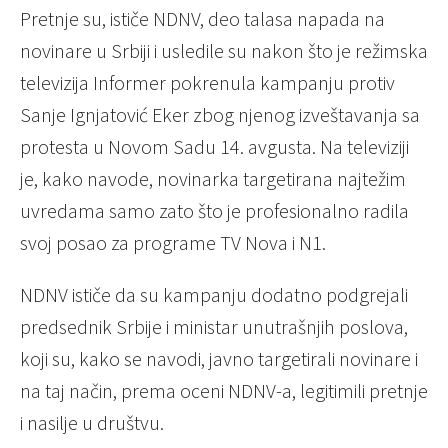
Pretnje su, ističe NDNV, deo talasa napada na
novinare u Srbiji i usledile su nakon što je režimska
televizija Informer pokrenula kampanju protiv
Sanje Ignjatović Eker zbog njenog izveštavanja sa
protesta u Novom Sadu 14. avgusta. Na televiziji
je, kako navode, novinarka targetirana najtežim
uvredama samo zato što je profesionalno radila
svoj posao za programe TV Nova i N1.
NDNV ističe da su kampanju dodatno podgrejali
predsednik Srbije i ministar unutrašnjih poslova,
koji su, kako se navodi, javno targetirali novinare i
na taj način, prema oceni NDNV-a, legitimili pretnje
i nasilje u društvu.