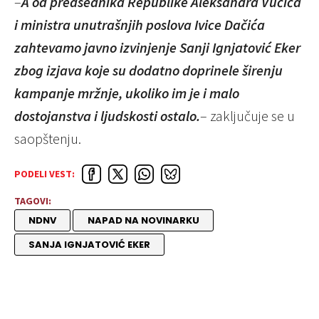
–
A od predsednika Republike Aleksandra Vučića
i ministra unutrašnjih poslova Ivice Dačića
zahtevamo javno izvinjenje Sanji Ignjatović Eker
zbog izjava koje su dodatno doprinele širenju
kampanje mržnje, ukoliko im je i malo
dostojanstva i ljudskosti ostalo.
– zaključuje se u
saopštenju.
PODELI VEST:
TAGOVI:
NDNV
NAPAD NA NOVINARKU
SANJA IGNJATOVIĆ EKER