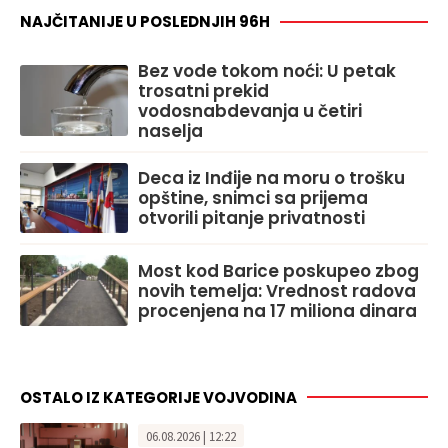
NAJČITANIJE U POSLEDNJIH 96H
Bez vode tokom noći: U petak
trosatni prekid
vodosnabdevanja u četiri
naselja
Deca iz Inđije na moru o trošku
opštine, snimci sa prijema
otvorili pitanje privatnosti
Most kod Barice poskupeo zbog
novih temelja: Vrednost radova
procenjena na 17 miliona dinara
OSTALO IZ KATEGORIJE VOJVODINA
06.08.2026 | 12:22