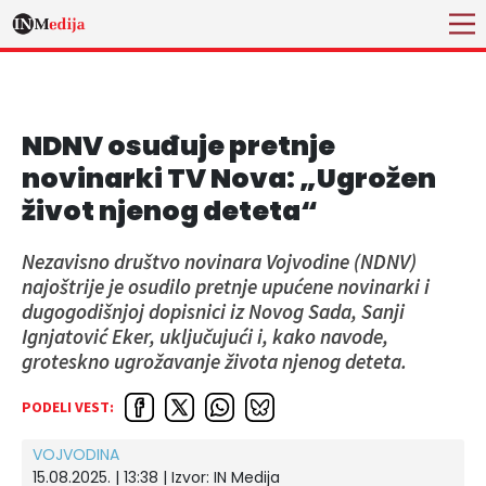
NDNV osuđuje pretnje
novinarki TV Nova: „Ugrožen
život njenog deteta“
Nezavisno društvo novinara Vojvodine (NDNV)
najoštrije je osudilo pretnje upućene novinarki i
dugogodišnjoj dopisnici iz Novog Sada, Sanji
Ignjatović Eker, uključujući i, kako navode,
groteskno ugrožavanje života njenog deteta.
PODELI VEST:
VOJVODINA
15.08.2025. | 13:38 | Izvor:
IN Medija