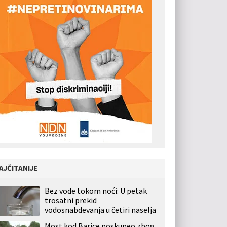
AJČITANIJE
Bez vode tokom noći: U petak
trosatni prekid
vodosnabdevanja u četiri naselja
Most kod Barice poskupeo zbog