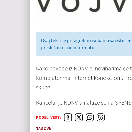
Ovaj tekst je prilagođen osobama sa ošteće
preslušati u audio formatu.
Kako navode iz NDNV-a, novinarima će to
kompjuterima i internet konekcijom. Pros
skupa.
Kancelarije NDNV-a nalaze se na SPENS-u,
PODELI VEST:
TAGOVI: