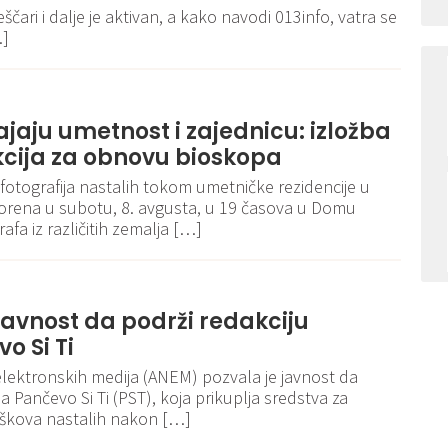
ščari i dalje je aktivan, a kako navodi 013info, vatra se
…]
jaju umetnost i zajednicu: izložba
akcija za obnovu bioskopa
otografija nastalih tokom umetničke rezidencije u
orena u subotu, 8. avgusta, u 19 časova u Domu
afa iz različitih zemalja […]
avnost da podrži redakciju
o Si Ti
 elektronskih medija (ANEM) pozvala je javnost da
a Pančevo Si Ti (PST), koja prikuplja sredstva za
oškova nastalih nakon […]