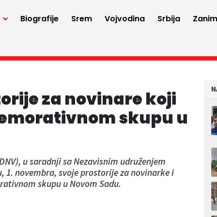
a
Biografije
Srem
Vojvodina
Srbija
Zaniml
N
rije za novinare koji
memorativnom skupu u
DNV), u saradnji sa Nezavisnim udruženjem
, 1. novembra, svoje prostorije za novinarke i
morativnom skupu u Novom Sadu.