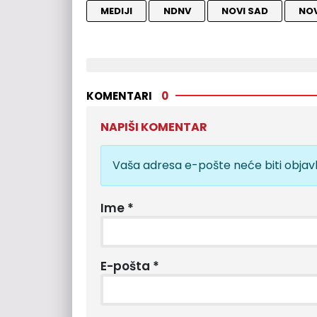
MEDIJI
NDNV
NOVI SAD
NOV
KOMENTARI
0
NAPIŠI KOMENTAR
Vaša adresa e-pošte neće biti objavl
Ime
*
E-pošta
*