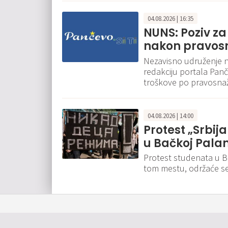
04.08.2026 | 16:35
NUNS: Poziv za
nakon pravos
Nezavisno udruženje n
redakciju portala Panče
troškove po pravosna
04.08.2026 | 14:00
Protest „Srbija
u Bačkoj Pala
Protest studenata u B
tom mestu, održaće se