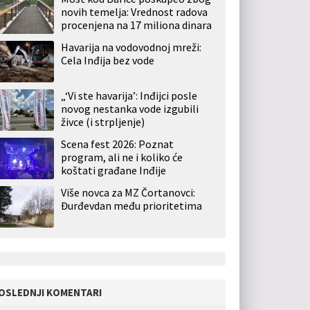
novih temelja: Vrednost radova
procenjena na 17 miliona dinara
Havarija na vodovodnoj mreži:
Cela Inđija bez vode
„‘Vi ste havarija’: Inđijci posle
novog nestanka vode izgubili
živce (i strpljenje)
Scena fest 2026: Poznat
program, ali ne i koliko će
koštati građane Inđije
Više novca za MZ Čortanovci:
Đurđevdan među prioritetima
OSLEDNJI KOMENTARI