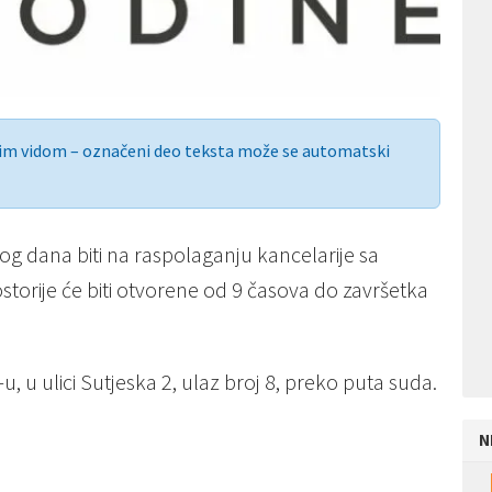
nim vidom – označeni deo teksta može se automatski
g dana biti na raspolaganju kancelarije sa
torije će biti otvorene od 9 časova do završetka
 u ulici Sutjeska 2, ulaz broj 8, preko puta suda.
N