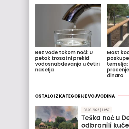
Bez vode tokom noći: U
Most kod
petak trosatni prekid
poskupe
vodosnabdevanja u četiri
temelja:
naselja
procenje
dinara
OSTALO IZ KATEGORIJE VOJVODINA
08.08.2026 | 11:57
Teška noć u De
odbranili kuće