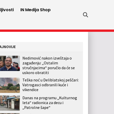
jivosti
IN Medija Shop
AJNOVIJE
Nedimović nakon izveštaja o
zagađenju: „Ostalim
stručnjacima“ poručio da će se
uskoro obratiti
Teška noć u Deliblatskoj peščari:
Vatrogasci odbranili kuće i
vikendice
Danas na programu „Kulturnog
leta“ radionica za decu i
„Patrolne šape“