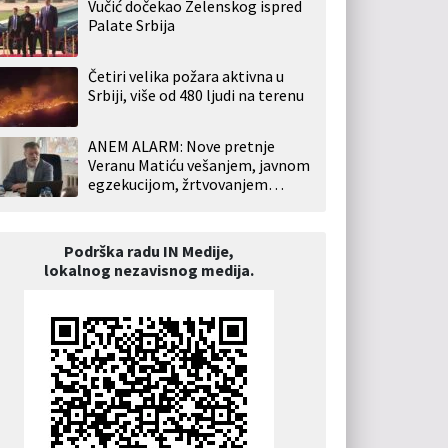
Vučić dočekao Zelenskog ispred
Palate Srbija
Četiri velika požara aktivna u
Srbiji, više od 480 ljudi na terenu
ANEM ALARM: Nove pretnje
Veranu Matiću vešanjem, javnom
egzekucijom, žrtvovanjem…
Podrška radu IN Medije,
lokalnog nezavisnog medija.