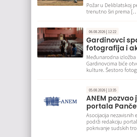
Požar u Deliblatskoj pe
trenutno širi prema [
06.08.2026 | 12:22
Gardinovci spa
fotografija i 
Međunarodna izložba f
Gardinovcima biće otv
kulture. Šestoro fotogr
05.08.2026 | 13:35
ANEM pozvao j
portala Pančev
Asocijacija nezavisnih
podrži redakciju portal
pokrivanje sudskih tr