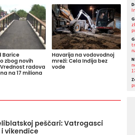
D
I
G
z
p
G
t
n
 Barice
Havarija na vodovodnoj
N
o zbog novih
mreži: Cela Inđija bez
n
 Vrednost radova
vode
1
na na 17 miliona
Z
p
liblatskoj peščari: Vatrogasci
 i vikendice