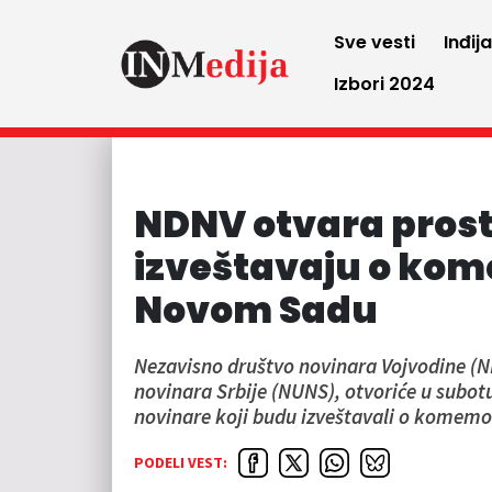
Sve vesti
Inđij
Izbori 2024
NDNV otvara prosto
izveštavaju o ko
Novom Sadu
Nezavisno društvo novinara Vojvodine (N
novinara Srbije (NUNS), otvoriće u subotu
novinare koji budu izveštavali o kome
PODELI VEST: