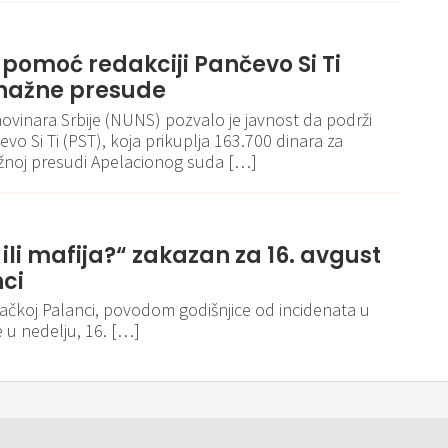
 pomoć redakciji Pančevo Si Ti
nažne presude
ovinara Srbije (NUNS) pozvalo je javnost da podrži
vo Si Ti (PST), koja prikuplja 163.700 dinara za
žnoj presudi Apelacionog suda […]
 ili mafija?“ zakazan za 16. avgust
nci
ačkoj Palanci, povodom godišnjice od incidenata u
 u nedelju, 16. […]