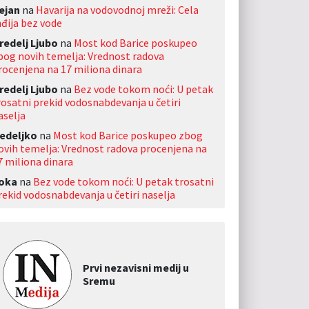
ejan
na
Havarija na vodovodnoj mreži: Cela
nđija bez vode
redelj Ljubo
na
Most kod Barice poskupeo
bog novih temelja: Vrednost radova
rocenjena na 17 miliona dinara
redelj Ljubo
na
Bez vode tokom noći: U petak
rosatni prekid vodosnabdevanja u četiri
aselja
edeljko
na
Most kod Barice poskupeo zbog
ovih temelja: Vrednost radova procenjena na
7 miliona dinara
oka
na
Bez vode tokom noći: U petak trosatni
rekid vodosnabdevanja u četiri naselja
Prvi nezavisni medij u
Sremu