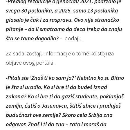
-Predlog rezolucije o genocidu 2021. podržalo je
svega 30 poslanika, a 2025. samo 13 poslanika
glasalo je čak i za raspravu. Ovo nije stranačko
pitanje – da li smatramo da deca treba da znaju
šta se tamo dogodilo? –
dodaju.
Za sada izostaju informacije o tome ko stoji iza
objave ovog portala.
-Pitali ste ‘Znaš ti ko sam ja?’ Nebitno ko si. Bitno
je šta si uradio. Ko si bre ti da budeš iznad
zakona? Ko si bre ti da gaziš studente, poklanjaš
zemlju, ćutiš o Jasenovcu, štitiš ubice i prodaješ
budućnost ove zemlje? Skoro cela Srbija zna
odgovor. Znaš i ti da zna – zato i moraš da