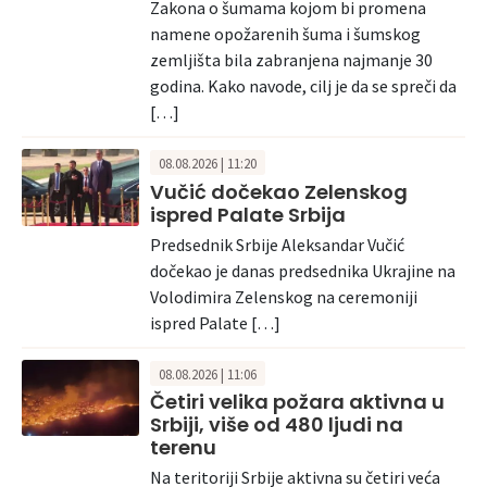
Zakona o šumama kojom bi promena
namene opožarenih šuma i šumskog
zemljišta bila zabranjena najmanje 30
godina. Kako navode, cilj je da se spreči da
[…]
08.08.2026 | 11:20
Vučić dočekao Zelenskog
ispred Palate Srbija
Predsednik Srbije Aleksandar Vučić
dočekao je danas predsednika Ukrajine na
Volodimira Zelenskog na ceremoniji
ispred Palate […]
08.08.2026 | 11:06
Četiri velika požara aktivna u
Srbiji, više od 480 ljudi na
terenu
Na teritoriji Srbije aktivna su četiri veća