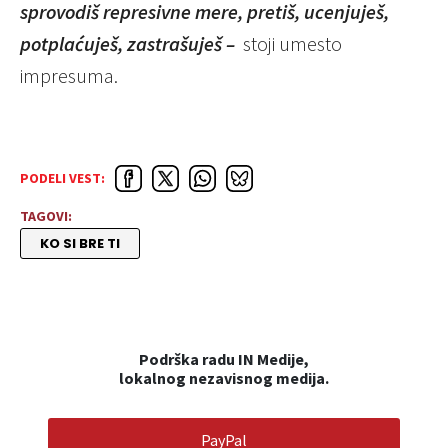
sprovodiš represivne mere, pretiš, ucenjuješ,
potplaćuješ, zastrašuješ –
stoji umesto
impresuma.
PODELI VEST:
TAGOVI:
KO SI BRE TI
Podrška radu IN Medije,
lokalnog nezavisnog medija.
PayPal