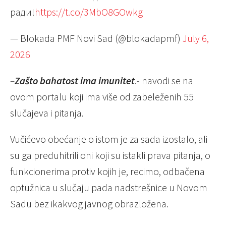
ради!
https://t.co/3MbO8GOwkg
— Blokada PMF Novi Sad (@blokadapmf)
July 6,
2026
–
Zašto bahatost ima imunitet
.-
navodi se na
ovom portalu koji ima više od zabeleženih 55
slučajeva i pitanja.
Vučićevo obećanje o istom je za sada izostalo, ali
su ga preduhitrili oni koji su istakli prava pitanja, o
funkcionerima protiv kojih je, recimo, odbačena
optužnica u slučaju pada nadstrešnice u Novom
Sadu bez ikakvog javnog obrazložena.