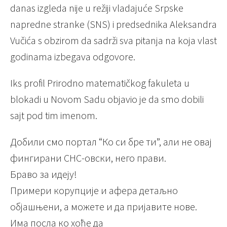
danas izgleda nije u režiji vladajuće Srpske
napredne stranke (SNS) i predsednika Aleksandra
Vučića s obzirom da sadrži sva pitanja na koja vlast
godinama izbegava odgovore.
Iks profil Prirodno matematičkog fakuleta u
blokadi u Novom Sadu objavio je da smo dobili
sajt pod tim imenom.
Добили смо портал “Ко си бре ти”, али не овај
фингирани СНС-овски, него прави.
Браво за идеју!
Примери корупције и афера детаљно
објашњени, а можете и да пријавите нове.
Има посла ко хоће да