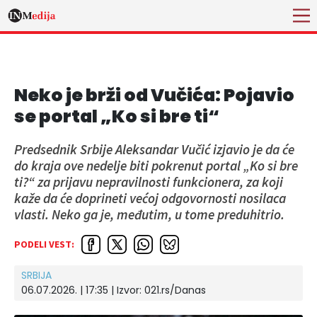
Neko je brži od Vučića: Pojavio
se portal „Ko si bre ti“
Predsednik Srbije Aleksandar Vučić izjavio je da će
do kraja ove nedelje biti pokrenut portal „Ko si bre
ti?“ za prijavu nepravilnosti funkcionera, za koji
kaže da će doprineti većoj odgovornosti nosilaca
vlasti. Neko ga je, međutim, u tome preduhitrio.
PODELI VEST:
SRBIJA
06.07.2026. | 17:35
| Izvor:
021.rs/Danas