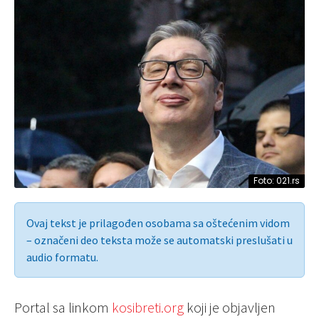
Foto: 021.rs
Ovaj tekst je prilagođen osobama sa oštećenim vidom
– označeni deo teksta može se automatski preslušati u
audio formatu.
Portal sa linkom
kosibreti.org
koji je objavljen