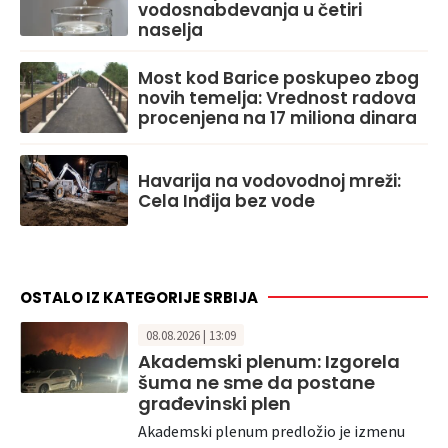
vodosnabdevanja u četiri
naselja
Most kod Barice poskupeo zbog
novih temelja: Vrednost radova
procenjena na 17 miliona dinara
Havarija na vodovodnoj mreži:
Cela Inđija bez vode
OSTALO IZ KATEGORIJE SRBIJA
08.08.2026 | 13:09
Akademski plenum: Izgorela
šuma ne sme da postane
građevinski plen
Akademski plenum predložio je izmenu