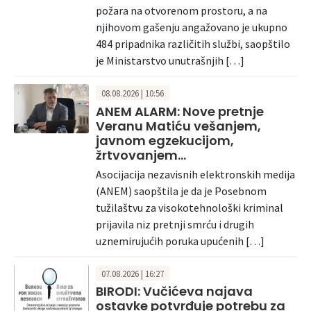
požara na otvorenom prostoru, a na
njihovom gašenju angažovano je ukupno
484 pripadnika različitih službi, saopštilo
je Ministarstvo unutrašnjih […]
08.08.2026 | 10:56
ANEM ALARM: Nove pretnje
Veranu Matiću vešanjem,
javnom egzekucijom,
žrtvovanjem…
Asocijacija nezavisnih elektronskih medija
(ANEM) saopštila je da je Posebnom
tužilaštvu za visokotehnološki kriminal
prijavila niz pretnji smrću i drugih
uznemirujućih poruka upućenih […]
07.08.2026 | 16:27
BIRODI: Vučićeva najava
ostavke potvrđuje potrebu za