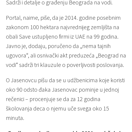
Sadrži i detalje o građenju Beograda na vodi.
Portal, naime, piše, da je 2014. godine posebnim
zakonom 100 hektara najvrednijeg zemljišta na
obali Save ustupljeno firmi iz UAE na 99 godina.
Javno je, dodaju, poručeno da „nema tajnih
ugovora“, ali osnivački akt preduzeća „Beograd na
vodi“ sadrži tri klauzule o poverljivosti poslovanja.
O Jasenovcu pišu da se u udžbenicima koje koristi
oko 90 odsto đaka Jasenovac pominje u jednoj
rečenici – procenjuje se da za 12 godina
školovanja deca o njemu uče svega oko 15
minuta.