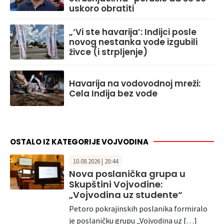
uskoro obratiti
„‘Vi ste havarija’: Inđijci posle
novog nestanka vode izgubili
živce (i strpljenje)
Havarija na vodovodnoj mreži:
Cela Inđija bez vode
OSTALO IZ KATEGORIJE VOJVODINA
10.08.2026 | 20:44
Nova poslanička grupa u
Skupštini Vojvodine:
„Vojvodina uz studente“
Petoro pokrajinskih poslanika formiralo
je poslaničku grupu „Vojvodina uz […]