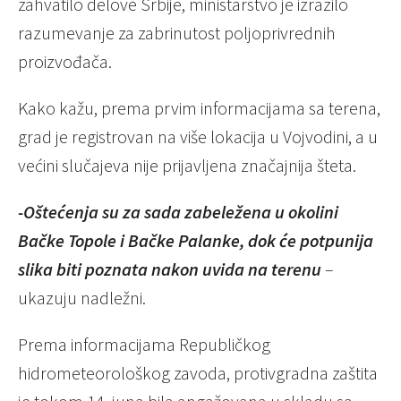
zahvatilo delove Srbije, ministarstvo je izrazilo
razumevanje za zabrinutost poljoprivrednih
proizvođača.
Kako kažu, prema prvim informacijama sa terena,
grad je registrovan na više lokacija u Vojvodini, a u
većini slučajeva nije prijavljena značajnija šteta.
-Oštećenja su za sada zabeležena u okolini
Bačke Topole i Bačke Palanke, dok će potpunija
slika biti poznata nakon uvida na terenu
–
ukazuju nadležni.
Prema informacijama Republičkog
hidrometeorološkog zavoda, protivgradna zaštita