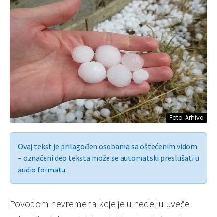
Foto: Arhiva
Ovaj tekst je prilagođen osobama sa oštećenim vidom
– označeni deo teksta može se automatski preslušati u
audio formatu.
Povodom nevremena koje je u nedelju uveče