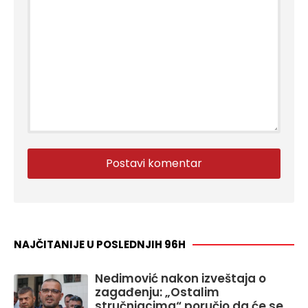
NAJČITANIJE U POSLEDNJIH 96H
Nedimović nakon izveštaja o
zagađenju: „Ostalim
stručnjacima“ poručio da će se