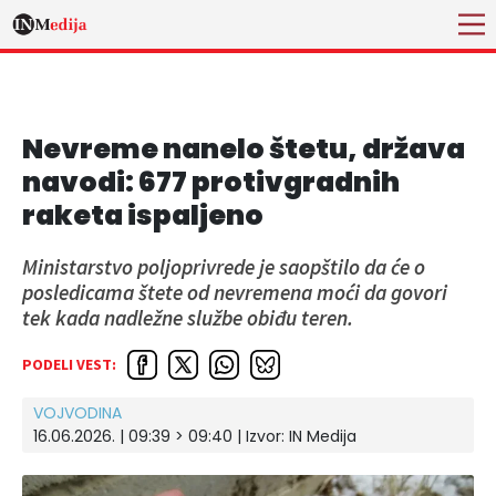
Nevreme nanelo štetu, država
navodi: 677 protivgradnih
raketa ispaljeno
Ministarstvo poljoprivrede je saopštilo da će o
posledicama štete od nevremena moći da govori
tek kada nadležne službe obiđu teren.
PODELI VEST:
VOJVODINA
16.06.2026. | 09:39 > 09:40 | Izvor:
IN Medija