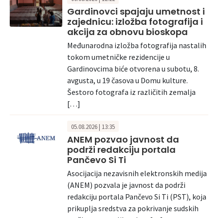
Gardinovci spajaju umetnost i
zajednicu: izložba fotografija i
akcija za obnovu bioskopa
Međunarodna izložba fotografija nastalih
tokom umetničke rezidencije u
Gardinovcima biće otvorena u subotu, 8.
avgusta, u 19 časova u Domu kulture.
Šestoro fotografa iz različitih zemalja
[…]
05.08.2026 | 13:35
ANEM pozvao javnost da
podrži redakciju portala
Pančevo Si Ti
Asocijacija nezavisnih elektronskih medija
(ANEM) pozvala je javnost da podrži
redakciju portala Pančevo Si Ti (PST), koja
prikuplja sredstva za pokrivanje sudskih