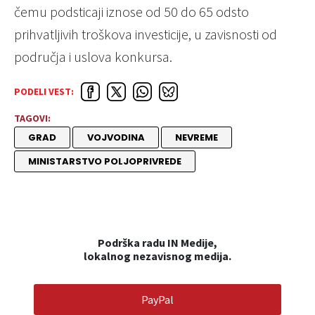
čemu podsticaji iznose od 50 do 65 odsto
prihvatljivih troškova investicije, u zavisnosti od
područja i uslova konkursa.
PODELI VEST:
TAGOVI:
GRAD
VOJVODINA
NEVREME
MINISTARSTVO POLJOPRIVREDE
Podrška radu IN Medije,
lokalnog nezavisnog medija.
PayPal