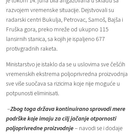
je tokom 14. juna bila angažovana u skladu sa
razvojem vremenske situacije. Dejstvovali su
radarski centri Bukulja, Petrovac, Samoš, Bajša i
Fruška gora, preko mreže od ukupno 115
lansirnih stanica, sa kojih je ispaljeno 677
protivgradnih raketa.
Ministarstvo je istaklo da se u uslovima sve češćih
vremenskih ekstrema poljoprivredna proizvodnja
sve više suočava sa rizicima koje nije moguće u
potpunosti eliminisati.
–
Zbog toga država kontinuirano sprovodi mere
podrške koje imaju za cilj jačanje otpornosti
poljoprivredne proizvodnje
– navodi se i dodaje