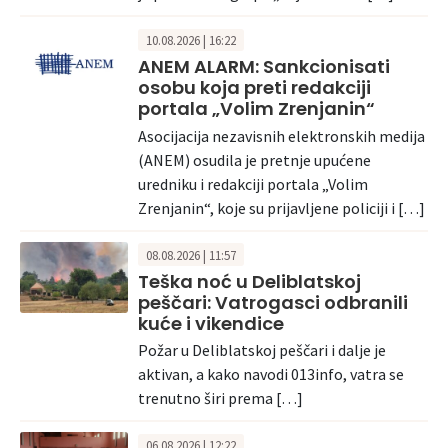
10.08.2026 | 16:22
ANEM ALARM: Sankcionisati
osobu koja preti redakciji
portala „Volim Zrenjanin“
Asocijacija nezavisnih elektronskih medija
(ANEM) osudila je pretnje upućene
uredniku i redakciji portala „Volim
Zrenjanin“, koje su prijavljene policiji i […]
08.08.2026 | 11:57
Teška noć u Deliblatskoj
peščari: Vatrogasci odbranili
kuće i vikendice
Požar u Deliblatskoj peščari i dalje je
aktivan, a kako navodi 013info, vatra se
trenutno širi prema […]
06.08.2026 | 12:22