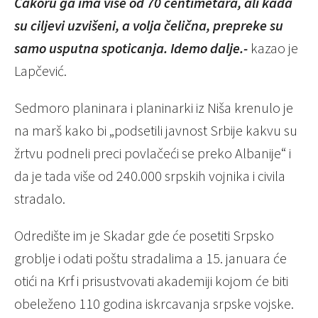
Čakoru ga ima više od 70 centimetara, ali kada
su ciljevi uzvišeni, a volja čelična, prepreke su
samo usputna spoticanja. Idemo dalje.-
kazao je
Lapčević.
Sedmoro planinara i planinarki iz Niša krenulo je
na marš kako bi „podsetili javnost Srbije kakvu su
žrtvu podneli preci povlačeći se preko Albanije“ i
da je tada više od 240.000 srpskih vojnika i civila
stradalo.
Odredište im je Skadar gde će posetiti Srpsko
groblje i odati poštu stradalima a 15. januara će
otići na Krf i prisustvovati akademiji kojom će biti
obeleženo 110 godina iskrcavanja srpske vojske.