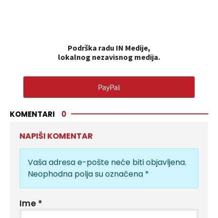
Podrška radu IN Medije,
lokalnog nezavisnog medija.
PayPal
KOMENTARI
0
NAPIŠI KOMENTAR
Vaša adresa e-pošte neće biti objavljena.
Neophodna polja su označena
*
Ime
*