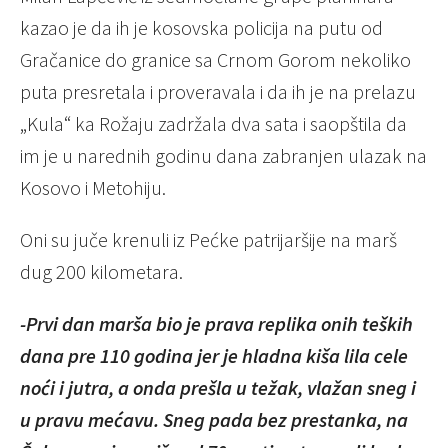
kazao je da ih je kosovska policija na putu od
Gračanice do granice sa Crnom Gorom nekoliko
puta presretala i proveravala i da ih je na prelazu
„Kula“ ka Rožaju zadržala dva sata i saopštila da
im je u narednih godinu dana zabranjen ulazak na
Kosovo i Metohiju.
Oni su juče krenuli iz Pećke patrijaršije na marš
dug 200 kilometara.
-Prvi dan marša bio je prava replika onih teških
dana pre 110 godina jer je hladna kiša lila cele
noći i jutra, a onda prešla u težak, vlažan sneg i
u pravu mećavu. Sneg pada bez prestanka, na