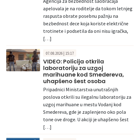
Agencija za bezbednost saobraćaja
apelovala je na roditelje da tokom letnjeg
raspusta obrate posebnu pažnju na
bezbednost dece koja koriste električne
trotinete i podsetila da oni nisu igračka,
[…]
07.08.2026 | 15:17
VIDEO: Policija otkrila
laboratoriju za uzgoj
marihuane kod Smedereva,
uhapšeno šest osoba
Pripadnici Ministarstva unutrašnjih
poslova otkrili su ilegalnu laboratoriju za
uzgoj marihuane u mestu Vodanj kod
Smedereva, gde je zaplenjeno oko pola
tone ove droge. U akciji je uhapšeno šest
[…]