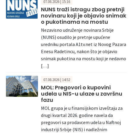
07.08.2026 | 15:16
NUNS traži istragu zbog pretnji
novinaru koji je objavio snimak
o pukotinama na mostu
Nezavisno udruženje novinara Srbije
(NUNS) osudilo je pretnje upućene
uredniku portala A1tv.net iz Novog Pazara
Enesu Radetincu, nakon što je objavio
snimak pukotina na mostu koji je nedavno
[…]
07.08.2026 | 14:52
MOL: Pregovori o kupovini
udela u NIS-u ulaze u završnu
fazu
MOL grupa je u finansijskom izveštaju za
drugi kvartal 2026. godine navela da
pregovori sa prodavcem udela u Naftnoj
industriji Srbije (NIS) i nadležnim