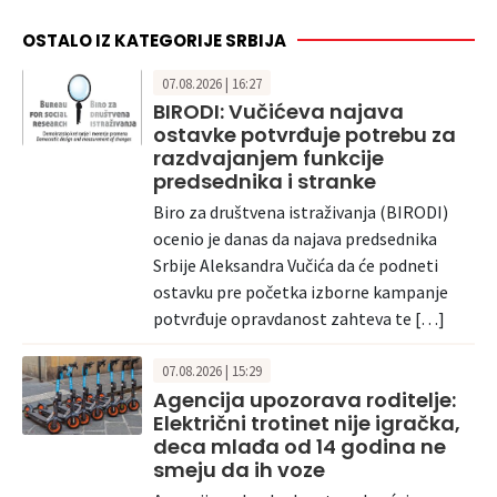
OSTALO IZ KATEGORIJE SRBIJA
07.08.2026 | 16:27
BIRODI: Vučićeva najava
ostavke potvrđuje potrebu za
razdvajanjem funkcije
predsednika i stranke
Biro za društvena istraživanja (BIRODI)
ocenio je danas da najava predsednika
Srbije Aleksandra Vučića da će podneti
ostavku pre početka izborne kampanje
potvrđuje opravdanost zahteva te […]
07.08.2026 | 15:29
Agencija upozorava roditelje:
Električni trotinet nije igračka,
deca mlađa od 14 godina ne
smeju da ih voze