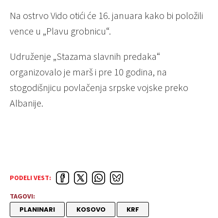
Na ostrvo Vido otići će 16. januara kako bi položili
vence u „Plavu grobnicu“.
Udruženje „Stazama slavnih predaka“
organizovalo je marš i pre 10 godina, na
stogodišnjicu povlačenja srpske vojske preko
Albanije.
PODELI VEST:
TAGOVI:
PLANINARI
KOSOVO
KRF