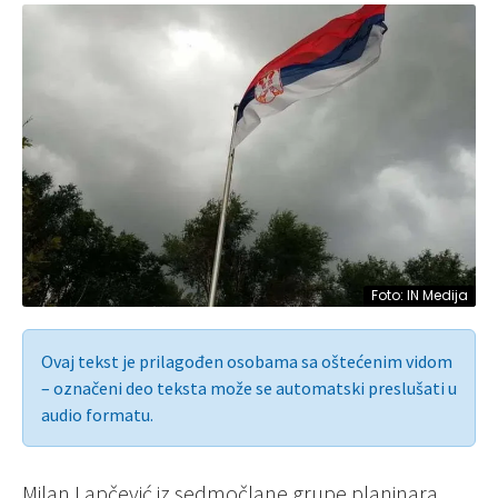
Foto: IN Medija
Ovaj tekst je prilagođen osobama sa oštećenim vidom
– označeni deo teksta može se automatski preslušati u
audio formatu.
Milan Lapčević iz sedmočlane grupe planinara