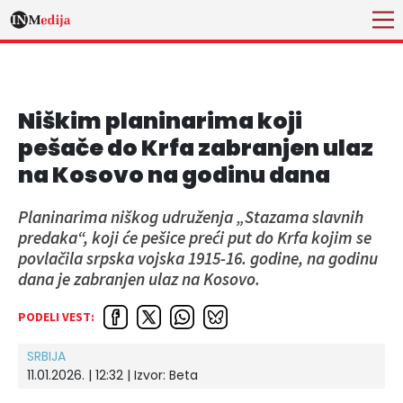
Niškim planinarima koji
pešače do Krfa zabranjen ulaz
na Kosovo na godinu dana
Planinarima niškog udruženja „Stazama slavnih
predaka“, koji će pešice preći put do Krfa kojim se
povlačila srpska vojska 1915-16. godine, na godinu
dana je zabranjen ulaz na Kosovo.
PODELI VEST:
SRBIJA
11.01.2026. | 12:32
| Izvor:
Beta