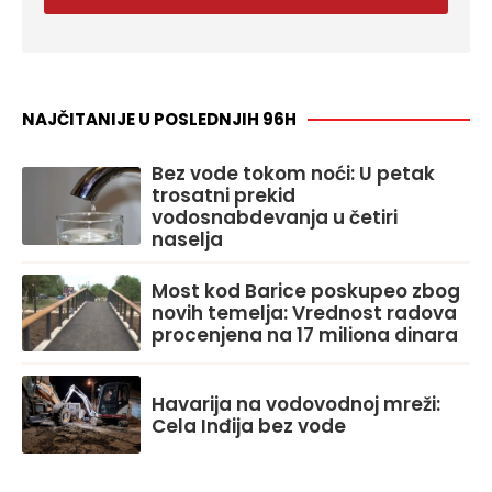
NAJČITANIJE U POSLEDNJIH 96H
Bez vode tokom noći: U petak
trosatni prekid
vodosnabdevanja u četiri
naselja
Most kod Barice poskupeo zbog
novih temelja: Vrednost radova
procenjena na 17 miliona dinara
Havarija na vodovodnoj mreži:
Cela Inđija bez vode